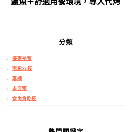
鰻魚＋舒適用餐環境，專人代烤
分類
優惠祕笈
宅影3c控
專欄
未分類
食尚貪吃控
熱門關鍵字