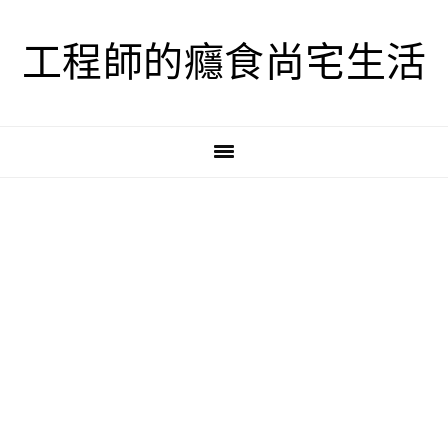
跳
跳
跳
至
至
至
工程師的癮食尚宅生活
主
主
主
要
要
要
導
內
資
覽
容
訊
欄