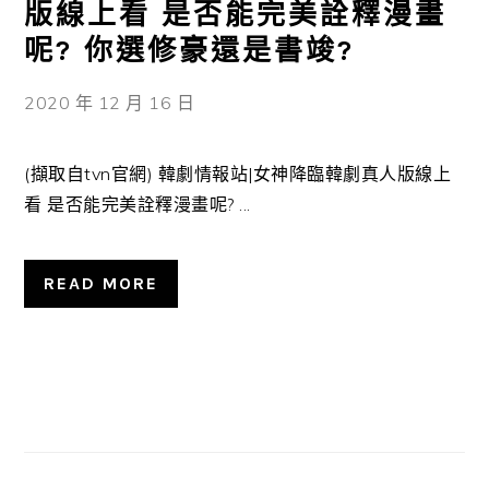
版線上看 是否能完美詮釋漫畫
呢? 你選修豪還是書竣?
2020 年 12 月 16 日
(擷取自tvn官網) 韓劇情報站|女神降臨韓劇真人版線上
看 是否能完美詮釋漫畫呢? ...
READ MORE
主
要
資