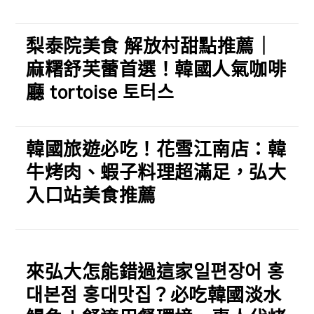
梨泰院美食 解放村甜點推薦｜
麻糬舒芙蕾首選！韓國人氣咖啡
廳 tortoise 토터스
韓國旅遊必吃！花雪江南店：韓
牛烤肉、蝦子料理超滿足，弘大
入口站美食推薦
來弘大怎能錯過這家일편장어 홍
대본점 홍대맛집？必吃韓國淡水