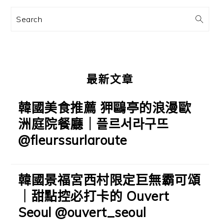
訊
Search
欄
最新文章
韓國美食推薦 狎鷗亭的浪漫歐
洲庭院餐廳｜플르서라구뜨
@fleurssurlaroute
韓國景福宮西村限定巨無霸可頌
｜甜點控必打卡的 Ouvert
Seoul @ouvert_seoul