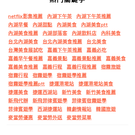
netflix影集推薦
內湖下午茶
內湖下午茶推薦
內湖早餐
內湖甜點
內湖美食
內湖美食ptt
內湖美食推薦
內湖部落客
內湖飲料店
內科美食
台北內湖美食
台北內湖美食推薦
台北美食
台灣美食展試吃
嘉義下午茶推薦
嘉義必吃
嘉義早午餐推薦
嘉義景點
嘉義景點推薦
嘉義美食
嘉義美食推薦
嘉義行程
嘉義行程推薦
宿霧旅遊
宿霧行程
宿霧遊學
宿霧遊學推薦
宿霧遊學推薦ptt
捷運港墘站
捷運港墘站美食
捷運美食
捷運西湖站
新竹美食
新竹美食推薦
新飛代辦
新飛菲律賓遊學
菲律賓宿霧遊學
菲律賓遊學
西湖捷運站
韓劇情報站
韓國旅遊
麥當勞優惠
麥當勞外送
麥當勞菜單