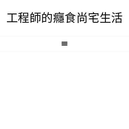
跳
跳
跳
至
至
至
工程師的癮食尚宅生活
主
主
主
要
要
要
導
內
資
覽
容
訊
欄