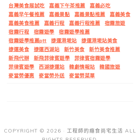
台灣美食展試吃
嘉義下午茶推薦
嘉義必吃
嘉義早午餐推薦
嘉義景點
嘉義景點推薦
嘉義美食
嘉義美食推薦
嘉義行程
嘉義行程推薦
宿霧旅遊
宿霧行程
宿霧遊學
宿霧遊學推薦
宿霧遊學推薦ptt
捷運港墘站
捷運港墘站美食
捷運美食
捷運西湖站
新竹美食
新竹美食推薦
新飛代辦
新飛菲律賓遊學
菲律賓宿霧遊學
菲律賓遊學
西湖捷運站
韓劇情報站
韓國旅遊
麥當勞優惠
麥當勞外送
麥當勞菜單
COPYRIGHT © 2026 · 工程師的癮食尚宅生活 ALL
RIGHTS RESERVED.