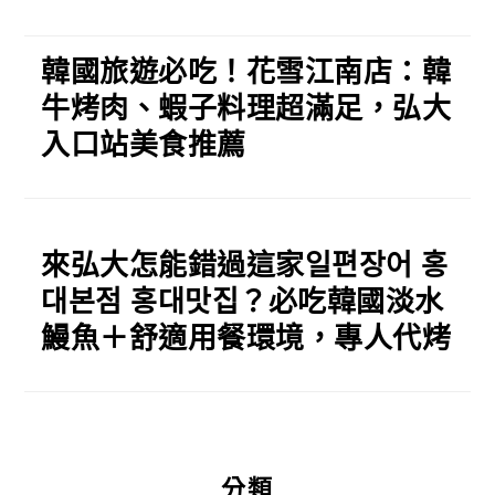
韓國旅遊必吃！花雪江南店：韓
牛烤肉、蝦子料理超滿足，弘大
入口站美食推薦
來弘大怎能錯過這家일편장어 홍
대본점 홍대맛집？必吃韓國淡水
鰻魚＋舒適用餐環境，專人代烤
分類