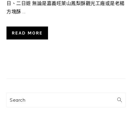
日、二日遊 無論是嘉義旺萊山鳳梨酥觀光工廠或是老楊
方塊酥 ...
READ MORE
主
要
資
訊
Search
欄