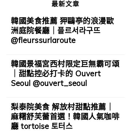
最新文章
韓國美食推薦 狎鷗亭的浪漫歐
洲庭院餐廳｜플르서라구뜨
@fleurssurlaroute
韓國景福宮西村限定巨無霸可頌
｜甜點控必打卡的 Ouvert
Seoul @ouvert_seoul
梨泰院美食 解放村甜點推薦｜
麻糬舒芙蕾首選！韓國人氣咖啡
廳 tortoise 토터스