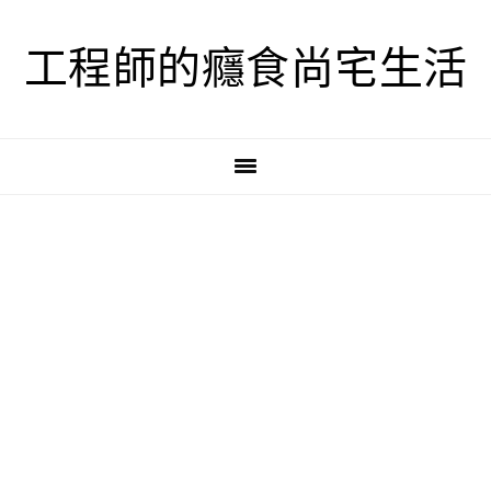
跳
跳
跳
至
至
至
工程師的癮食尚宅生活
主
主
主
要
要
要
導
內
資
覽
容
訊
欄