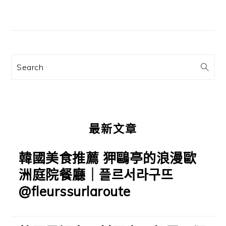
主
要
資
訊
Search
欄
最新文章
韓國美食推薦 狎鷗亭的浪漫歐
洲庭院餐廳｜플르서라구뜨
@fleurssurlaroute