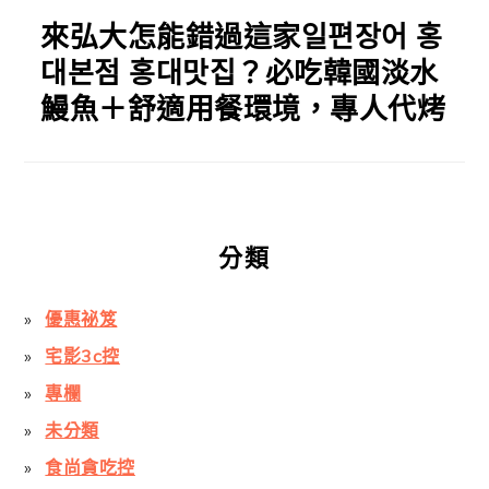
來弘大怎能錯過這家일편장어 홍
대본점 홍대맛집？必吃韓國淡水
鰻魚＋舒適用餐環境，專人代烤
分類
優惠祕笈
宅影3c控
專欄
未分類
食尚貪吃控