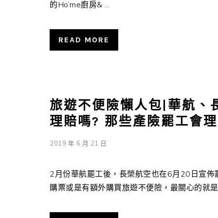
的Ho’me廚房& ...
READ MORE
旅遊不便險懶人包|華航、
理賠嗎? 那些產險罷工會理
2019 年 6 月 21 日
2月份華航罷工後，長榮航空也在6月20日宣
購票或是有額外購買旅遊不便險，最關心的就是到