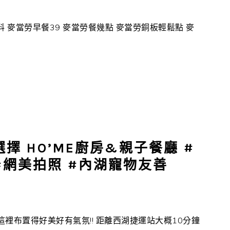
 麥當勞早餐39 麥當勞餐幾點 麥當勞銅板輕鬆點 麥
擇 HO’ME廚房&親子餐廳 #
#網美拍照 #內湖寵物友善
這裡布置得好美好有氣氛!! 距離西湖捷運站大概10分鐘