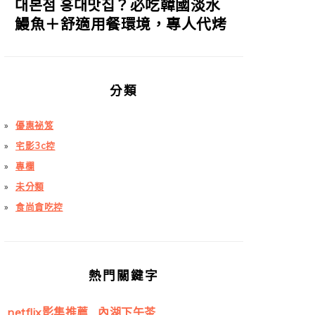
대본점 홍대맛집？必吃韓國淡水
鰻魚＋舒適用餐環境，專人代烤
分類
優惠祕笈
宅影3c控
專欄
未分類
食尚貪吃控
熱門關鍵字
netflix影集推薦
內湖下午茶