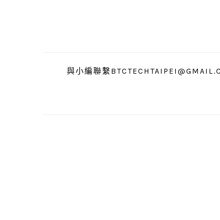
跳
跳
跳
至
至
至
主
主
主
要
要
要
導
內
資
與小編聯繫BTCTECHTAIPEI@GMAIL.
覽
容
訊
欄