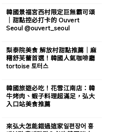
韓國景福宮西村限定巨無霸可頌
｜甜點控必打卡的 Ouvert
Seoul @ouvert_seoul
梨泰院美食 解放村甜點推薦｜麻
糬舒芙蕾首選！韓國人氣咖啡廳
tortoise 토터스
韓國旅遊必吃！花雪江南店：韓
牛烤肉、蝦子料理超滿足，弘大
入口站美食推薦
來弘大怎能錯過這家일편장어 홍