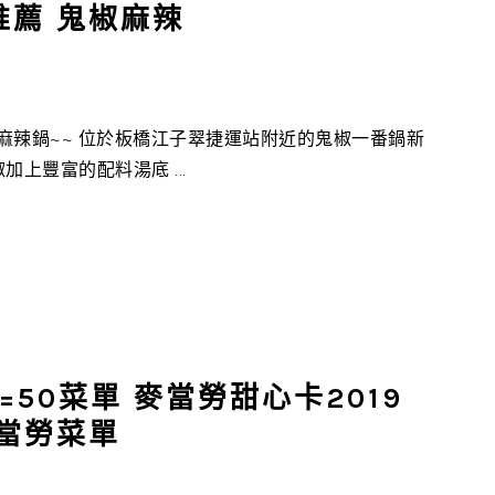
推薦 鬼椒麻辣
的麻辣鍋~~ 位於板橋江子翠捷運站附近的鬼椒一番鍋新
上豐富的配料湯底 ...
=50菜單 麥當勞甜心卡2019
麥當勞菜單