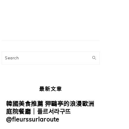
主
要
資
訊
欄
Search
最新文章
韓國美食推薦 狎鷗亭的浪漫歐洲
庭院餐廳｜플르서라구뜨
@fleurssurlaroute