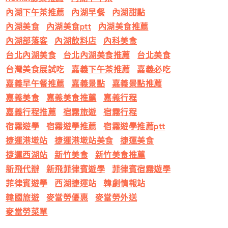
內湖下午茶推薦
內湖早餐
內湖甜點
內湖美食
內湖美食ptt
內湖美食推薦
內湖部落客
內湖飲料店
內科美食
台北內湖美食
台北內湖美食推薦
台北美食
台灣美食展試吃
嘉義下午茶推薦
嘉義必吃
嘉義早午餐推薦
嘉義景點
嘉義景點推薦
嘉義美食
嘉義美食推薦
嘉義行程
嘉義行程推薦
宿霧旅遊
宿霧行程
宿霧遊學
宿霧遊學推薦
宿霧遊學推薦ptt
捷運港墘站
捷運港墘站美食
捷運美食
捷運西湖站
新竹美食
新竹美食推薦
新飛代辦
新飛菲律賓遊學
菲律賓宿霧遊學
菲律賓遊學
西湖捷運站
韓劇情報站
韓國旅遊
麥當勞優惠
麥當勞外送
麥當勞菜單