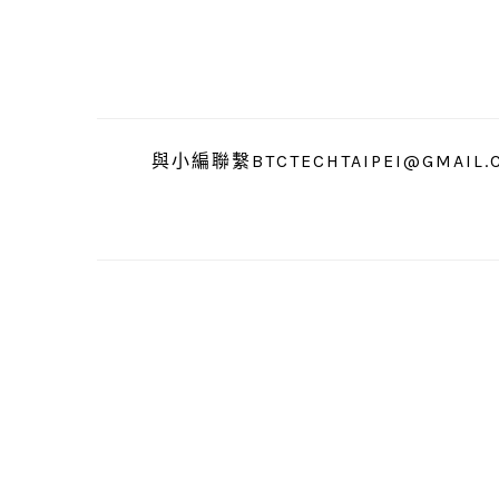
跳
跳
跳
至
至
至
主
主
主
要
要
要
導
內
資
與小編聯繫BTCTECHTAIPEI@GMAIL.
覽
容
訊
欄