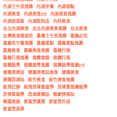
內湖下午茶推薦
內湖早餐
內湖甜點
內湖美食
內湖美食ptt
內湖美食推薦
內湖部落客
內湖飲料店
內科美食
台北內湖美食
台北內湖美食推薦
台北美食
台灣美食展試吃
嘉義下午茶推薦
嘉義必吃
嘉義早午餐推薦
嘉義景點
嘉義景點推薦
嘉義美食
嘉義美食推薦
嘉義行程
嘉義行程推薦
宿霧旅遊
宿霧行程
宿霧遊學
宿霧遊學推薦
宿霧遊學推薦ptt
捷運港墘站
捷運港墘站美食
捷運美食
捷運西湖站
新竹美食
新竹美食推薦
新飛代辦
新飛菲律賓遊學
菲律賓宿霧遊學
菲律賓遊學
西湖捷運站
韓劇情報站
韓國旅遊
麥當勞優惠
麥當勞外送
麥當勞菜單