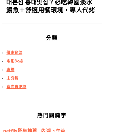
대본점 홍대맛집？必吃韓國淡水
鰻魚＋舒適用餐環境，專人代烤
分類
優惠祕笈
宅影3c控
專欄
未分類
食尚貪吃控
熱門關鍵字
netflix影集推薦
內湖下午茶