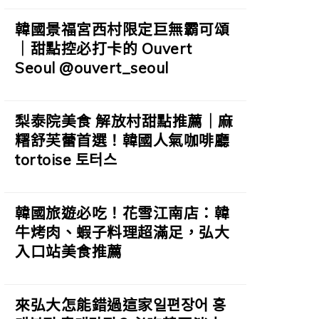
韓國景福宮西村限定巨無霸可頌
｜甜點控必打卡的 Ouvert
Seoul @ouvert_seoul
梨泰院美食 解放村甜點推薦｜麻
糬舒芙蕾首選！韓國人氣咖啡廳
tortoise 토터스
韓國旅遊必吃！花雪江南店：韓
牛烤肉、蝦子料理超滿足，弘大
入口站美食推薦
來弘大怎能錯過這家일편장어 홍