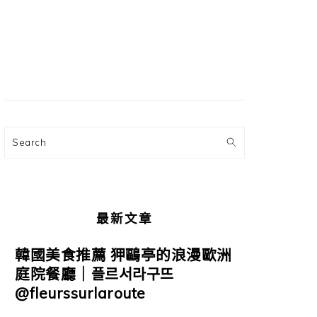
主
要
資
訊
欄
Search
最新文章
韓國美食推薦 狎鷗亭的浪漫歐洲
庭院餐廳｜플르서라구뜨
@fleurssurlaroute