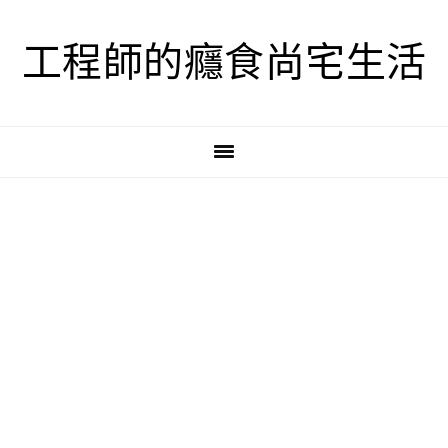
跳
跳
跳
至
至
至
工程師的癮食尚宅生活
主
主
主
要
要
要
導
內
資
覽
容
訊
欄