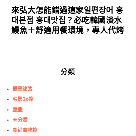
來弘大怎能錯過這家일편장어 홍
대본점 홍대맛집？必吃韓國淡水
鰻魚＋舒適用餐環境，專人代烤
分類
優惠祕笈
宅影3c控
專欄
未分類
食尚貪吃控