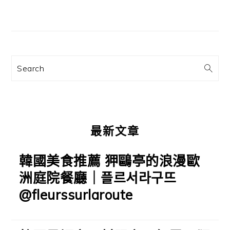
主
要
資
訊
Search
欄
最新文章
韓國美食推薦 狎鷗亭的浪漫歐
洲庭院餐廳｜플르서라구뜨
@fleurssurlaroute