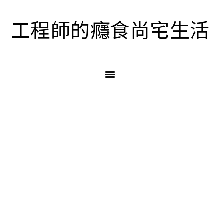
跳
跳
跳
至
至
至
工程師的癮食尚宅生活
主
主
主
要
要
要
導
內
資
覽
容
訊
欄