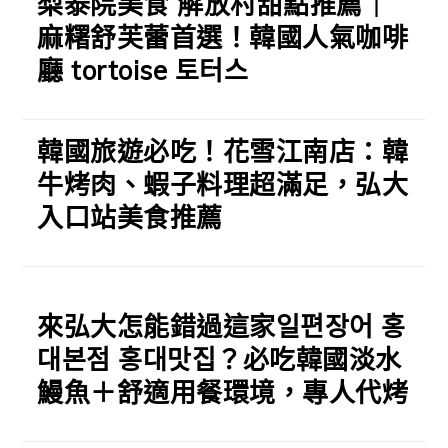
梨泰院美食 解放村甜點推薦｜
麻糬舒芙蕾首選！韓國人氣咖啡
廳 tortoise 토터스
韓國旅遊必吃！花雪江南店：韓
牛烤肉、蝦子料理超滿足，弘大
入口站美食推薦
來弘大怎能錯過這家일편장어 홍
대본점 홍대맛집？必吃韓國淡水
鰻魚＋舒適用餐環境，專人代烤