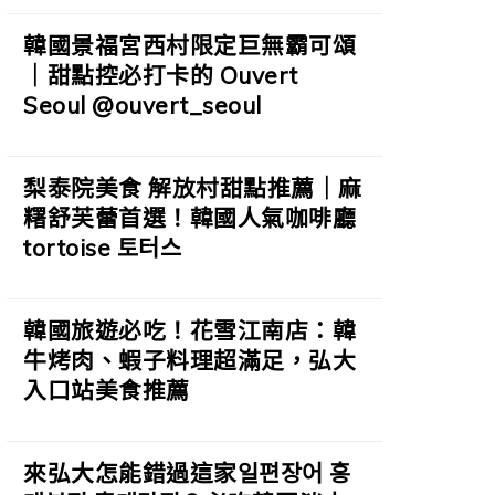
韓國景福宮西村限定巨無霸可頌
｜甜點控必打卡的 Ouvert
Seoul @ouvert_seoul
梨泰院美食 解放村甜點推薦｜麻
糬舒芙蕾首選！韓國人氣咖啡廳
tortoise 토터스
韓國旅遊必吃！花雪江南店：韓
牛烤肉、蝦子料理超滿足，弘大
入口站美食推薦
來弘大怎能錯過這家일편장어 홍