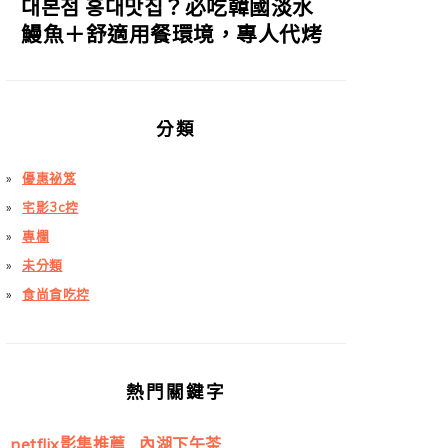
대본점 홍대맛집？必吃韓國淡水
鰻魚＋舒適用餐環境，專人代烤
分類
優惠祕笈
宅影3c控
專欄
未分類
食尚貪吃控
熱門關鍵字
netflix影集推薦
內湖下午茶