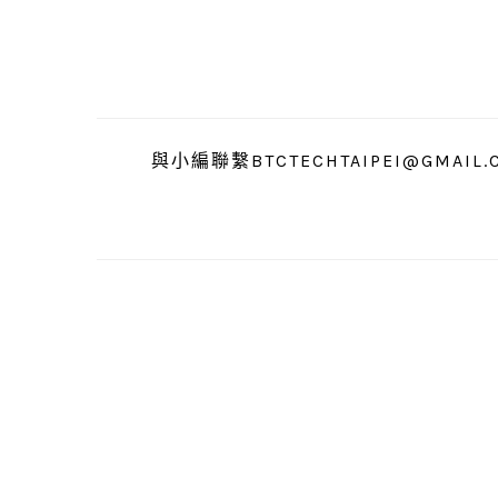
跳
跳
跳
至
至
至
主
主
主
要
要
要
導
內
資
與小編聯繫BTCTECHTAIPEI@GMAIL.
覽
容
訊
欄