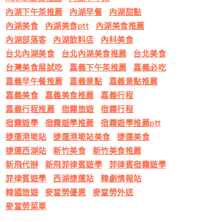
內湖下午茶推薦
內湖早餐
內湖甜點
內湖美食
內湖美食ptt
內湖美食推薦
內湖部落客
內湖飲料店
內科美食
台北內湖美食
台北內湖美食推薦
台北美食
台灣美食展試吃
嘉義下午茶推薦
嘉義必吃
嘉義早午餐推薦
嘉義景點
嘉義景點推薦
嘉義美食
嘉義美食推薦
嘉義行程
嘉義行程推薦
宿霧旅遊
宿霧行程
宿霧遊學
宿霧遊學推薦
宿霧遊學推薦ptt
捷運港墘站
捷運港墘站美食
捷運美食
捷運西湖站
新竹美食
新竹美食推薦
新飛代辦
新飛菲律賓遊學
菲律賓宿霧遊學
菲律賓遊學
西湖捷運站
韓劇情報站
韓國旅遊
麥當勞優惠
麥當勞外送
麥當勞菜單