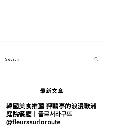
主
要
資
訊
欄
Search
最新文章
韓國美食推薦 狎鷗亭的浪漫歐洲
庭院餐廳｜플르서라구뜨
@fleurssurlaroute