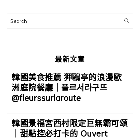
資
訊
Search
欄
最新文章
韓國美食推薦 狎鷗亭的浪漫歐
洲庭院餐廳｜플르서라구뜨
@fleurssurlaroute
韓國景福宮西村限定巨無霸可頌
｜甜點控必打卡的 Ouvert