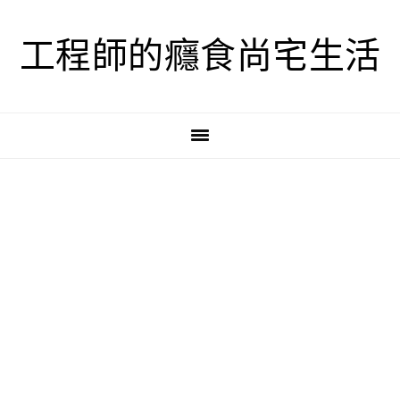
跳
跳
跳
至
至
至
工程師的癮食尚宅生活
主
主
主
要
要
要
導
內
資
覽
容
訊
欄