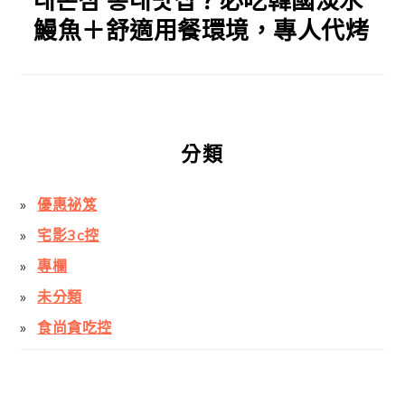
대본점 홍대맛집？必吃韓國淡水
鰻魚＋舒適用餐環境，專人代烤
分類
優惠祕笈
宅影3c控
專欄
未分類
食尚貪吃控