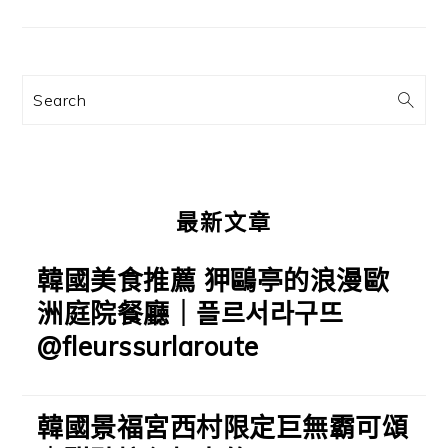
要
資
訊
Search
欄
最新文章
韓國美食推薦 狎鷗亭的浪漫歐
洲庭院餐廳｜플르서라구뜨
@fleurssurlaroute
韓國景福宮西村限定巨無霸可頌