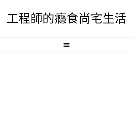
跳
跳
跳
至
至
至
工程師的癮食尚宅生活
主
主
主
要
要
要
導
內
資
覽
容
訊
欄