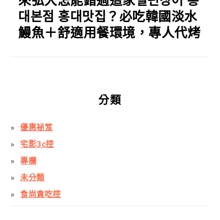
來弘大怎能錯過這家일편장어 홍
대본점 홍대맛집？必吃韓國淡水
鰻魚＋舒適用餐環境，專人代烤
分類
優惠祕笈
宅影3c控
專欄
未分類
食尚貪吃控