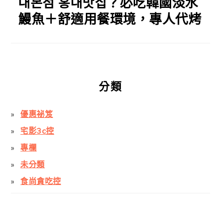
대본점 홍대맛집？必吃韓國淡水
鰻魚＋舒適用餐環境，專人代烤
分類
優惠祕笈
宅影3c控
專欄
未分類
食尚貪吃控