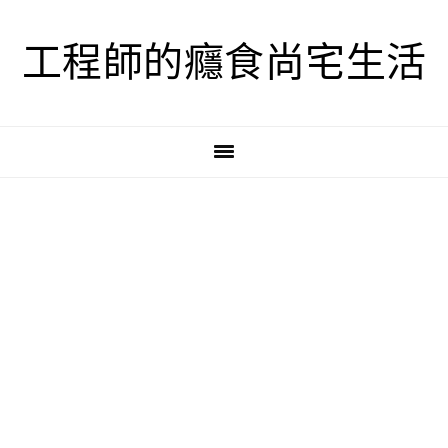
跳
跳
跳
至
至
至
工程師的癮食尚宅生活
主
主
主
要
要
要
導
內
資
覽
容
訊
欄