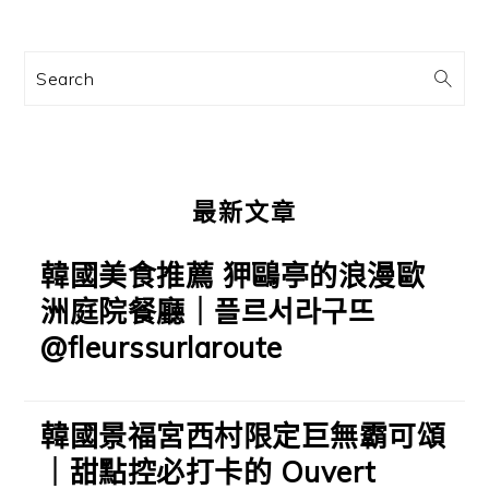
資
訊
Search
欄
最新文章
韓國美食推薦 狎鷗亭的浪漫歐
洲庭院餐廳｜플르서라구뜨
@fleurssurlaroute
韓國景福宮西村限定巨無霸可頌
｜甜點控必打卡的 Ouvert