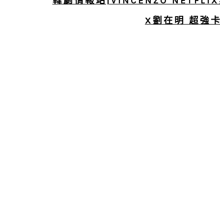
韓劇情報站|VINCENZO NETF
X劉在明 超強