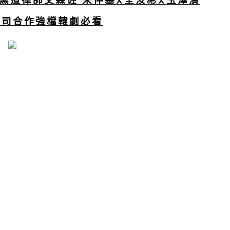
LIX黑道律師文森佐 宋仲基X全汝彬X玉澤演
卡司合作強檔韓劇必看