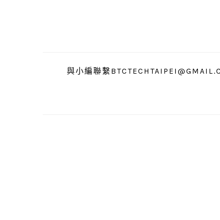
跳
跳
跳
至
至
至
主
主
主
要
要
要
導
內
資
與小編聯繫BTCTECHTAIPEI@GMAIL.
覽
容
訊
欄