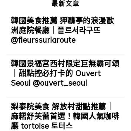
最新文章
韓國美食推薦 狎鷗亭的浪漫歐
洲庭院餐廳｜플르서라구뜨
@fleurssurlaroute
韓國景福宮西村限定巨無霸可頌
｜甜點控必打卡的 Ouvert
Seoul @ouvert_seoul
梨泰院美食 解放村甜點推薦｜
麻糬舒芙蕾首選！韓國人氣咖啡
廳 tortoise 토터스