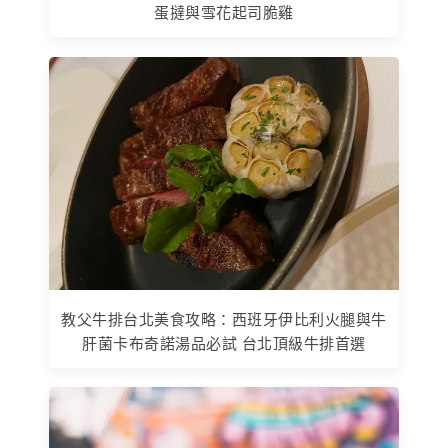
蛋撻與雪花起司脆雞
教父牛排台北美食攻略：西班牙伊比利火腿與牛
肝菌卡布奇諾湯品必試 台北頂級牛排首選