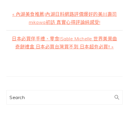
上
« 內湖美食推薦|內湖日料網路評價爆好的美川壽司
一
mikawa初訪 真實心得評論純感受!
篇
文
下
日本必買伴手禮、零食|Sable Michelle 世界美景曲
章:
一
奇餅禮盒 日本必買台灣買不到 日本超夯必買!! »
篇
文
主
章:
要
資
訊
Search
欄