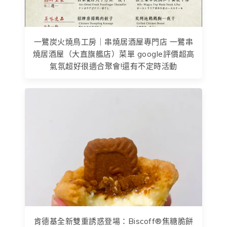
一鷺炭火燒鳥工房｜串燒居酒屋專門店 一鷺串
燒居酒屋（大直旗艦店）菜單 google評價超高
氣氛超好很適合聚會!還有不定時活動
肯德基全新雙重誘惑登場：Biscoff®焦糖脆餅