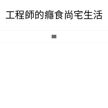
跳
跳
跳
至
至
至
工程師的癮食尚宅生活
主
主
主
要
要
要
導
內
資
覽
容
訊
欄