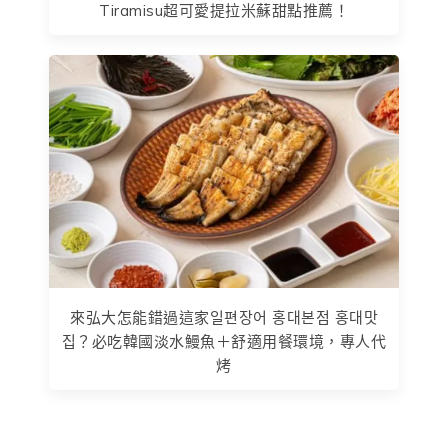
Tiramisu超可愛提拉米蘇甜點推薦！
來弘大怎能錯過這家일편장어 홍대본점 홍대맛
집？必吃韓國淡水鰻魚＋舒適用餐環境，專人代
烤