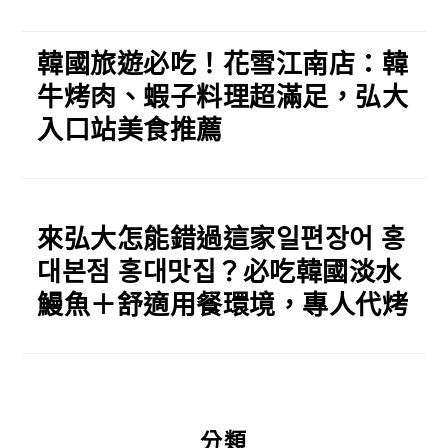
韓國旅遊必吃！花雪江南店：韓
牛烤肉、蝦子料理超滿足，弘大
入口站美食推薦
來弘大怎能錯過這家일편장어 홍
대본점 홍대맛집？必吃韓國淡水
鰻魚＋舒適用餐環境，專人代烤
分類