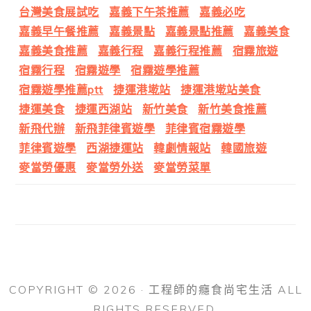
台灣美食展試吃
嘉義下午茶推薦
嘉義必吃
嘉義早午餐推薦
嘉義景點
嘉義景點推薦
嘉義美食
嘉義美食推薦
嘉義行程
嘉義行程推薦
宿霧旅遊
宿霧行程
宿霧遊學
宿霧遊學推薦
宿霧遊學推薦ptt
捷運港墘站
捷運港墘站美食
捷運美食
捷運西湖站
新竹美食
新竹美食推薦
新飛代辦
新飛菲律賓遊學
菲律賓宿霧遊學
菲律賓遊學
西湖捷運站
韓劇情報站
韓國旅遊
麥當勞優惠
麥當勞外送
麥當勞菜單
COPYRIGHT © 2026 · 工程師的癮食尚宅生活 ALL
RIGHTS RESERVED.