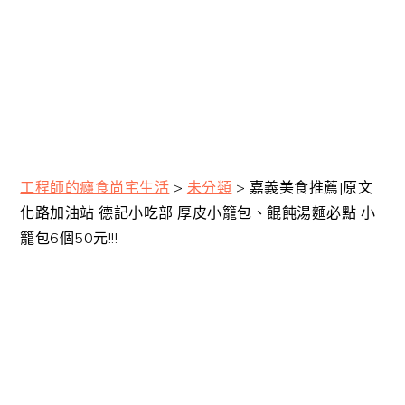
工程師的癮食尚宅生活
>
未分類
>
嘉義美食推薦|原文
化路加油站 德記小吃部 厚皮小籠包、餛飩湯麵必點 小
籠包6個50元!!!