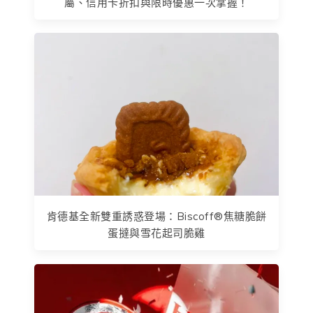
屬、信用卡折扣與限時優惠一次掌握！
肯德基全新雙重誘惑登場：Biscoff®焦糖脆餅
蛋撻與雪花起司脆雞