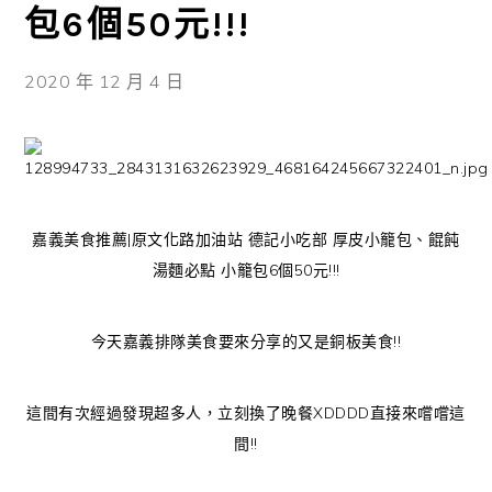
包6個50元!!!
2020 年 12 月 4 日
嘉義美食推薦|原文化路加油站 德記小吃部 厚皮小籠包、餛飩
湯麵必點 小籠包6個50元!!!
今天嘉義排隊美食要來分享的又是銅板美食!!
這間有次經過發現超多人，立刻換了晚餐XDDDD直接來嚐嚐這
間!!