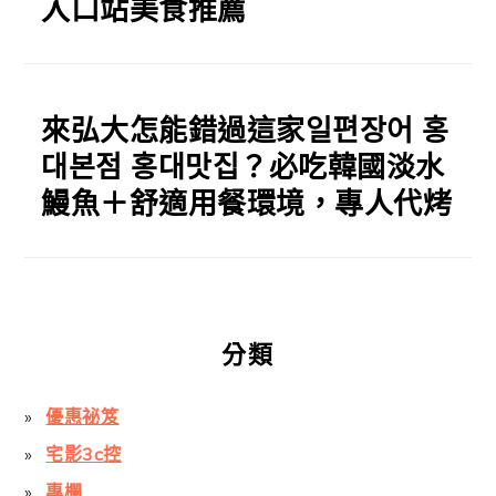
入口站美食推薦
來弘大怎能錯過這家일편장어 홍
대본점 홍대맛집？必吃韓國淡水
鰻魚＋舒適用餐環境，專人代烤
分類
優惠祕笈
宅影3c控
專欄