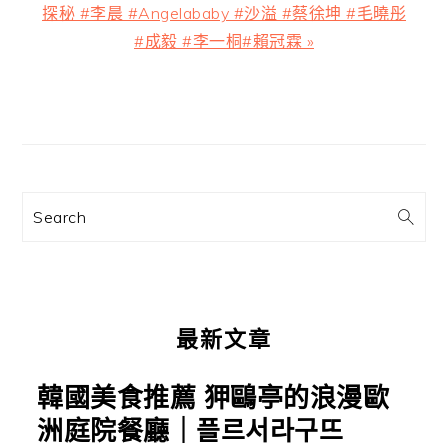
章:
一
探秘 #李晨 #Angelababy #沙溢 #蔡徐坤 #毛曉彤
篇
#成毅 #李一桐#賴冠霖 »
文
章:
主
要
資
訊
Search
欄
最新文章
韓國美食推薦 狎鷗亭的浪漫歐
洲庭院餐廳｜플르서라구뜨