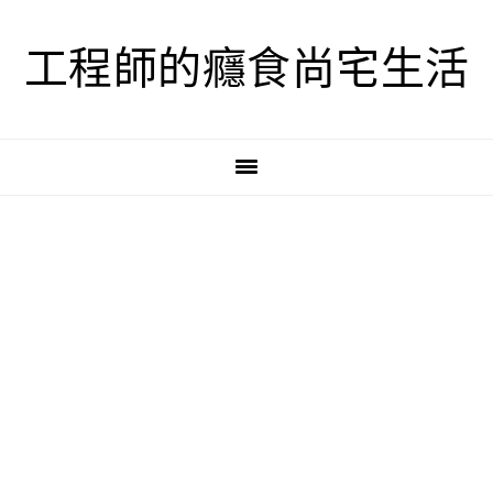
跳
跳
跳
至
至
至
工程師的癮食尚宅生活
主
主
主
要
要
要
導
內
資
覽
容
訊
欄