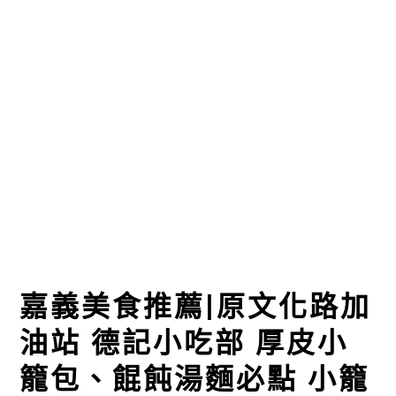
嘉義美食推薦|原文化路加
油站 德記小吃部 厚皮小
籠包、餛飩湯麵必點 小籠