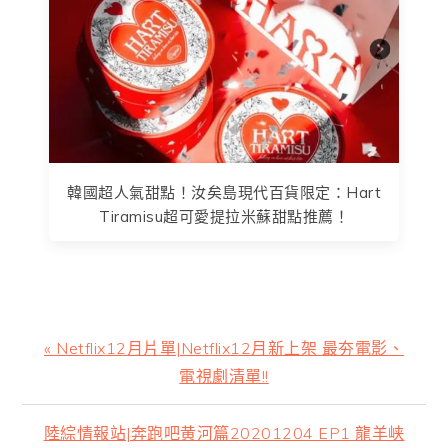
韓國超人氣甜點！汝矣島現代百貨限定：Hart
Tiramisu超可愛提拉米蘇甜點推薦！
上
« Netflix12月片單|Netflix12月新上架 最夯電影、
一
電視劇清單!!
篇
文
下
陸綜情報站|奔跑吧黄河篇20201204 EP1 龍羊峡