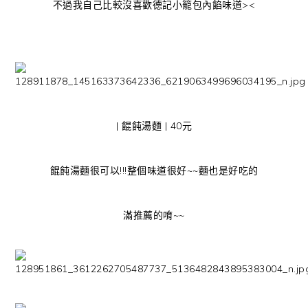
不過我自己比較沒喜歡德記小籠包內餡味道><
| 餛飩湯麵 | 40元
餛飩湯麵很可以!!!整個味道很好~~麵也是好吃的
滿推薦的唷~~