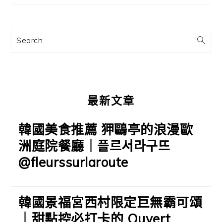
要
資
訊
Search
欄
最新文章
韓國美食推薦 狎鷗亭的浪漫歐
洲庭院餐廳｜플르서라구뜨
@fleurssurlaroute
韓國景福宮西村限定巨無霸可頌
｜甜點控必打卡的 Ouvert