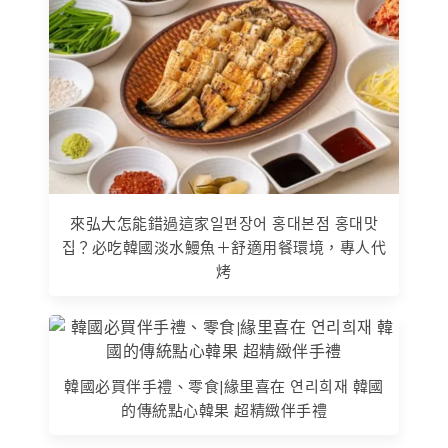
來弘大怎能錯過這家일편장어 홍대본점 홍대맛
집？必吃韓國淡水鰻魚＋舒適用餐環境，專人代
烤
韓國必買伴手禮、零食|緣里喜在 연리희재 韓國
的傳統點心韓果 超精緻伴手禮