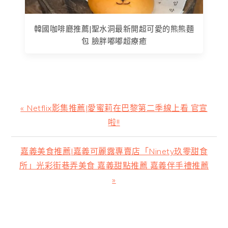
韓國咖啡廳推薦|聖水洞最新開超可愛的熊熊麵
包 臉胖嘟嘟超療癒
上
« Netflix影集推薦|愛蜜莉在巴黎第二季線上看 官宣
一
啦!!
篇
文
下
嘉義美食推薦|嘉義可麗露專賣店「Ninety玖零甜食
章:
一
所」光彩街巷弄美食 嘉義甜點推薦 嘉義伴手禮推薦
篇
»
文
章:
主