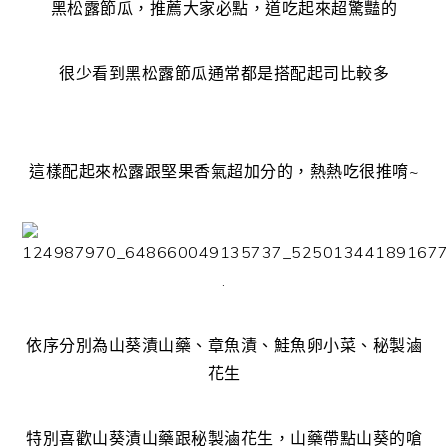
黑松露節瓜，推薦大家必點，道吃起來超驚豔的
很少看到黑松露節瓜通常都是搭配起司比較多
這樣配起來松露跟堅果香氣超加分的，熱熱吃很推唷~
.
依序分別為山葵漬山藥、章魚漬、鮭魚卵小菜、秘製滷
花生
特別喜歡山葵漬山藥跟秘製滷花生，山藥帶點山葵的嗆