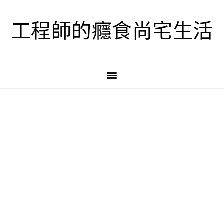
跳
跳
跳
至
至
至
工程師的癮食尚宅生活
主
主
主
要
要
要
導
內
資
覽
容
訊
欄