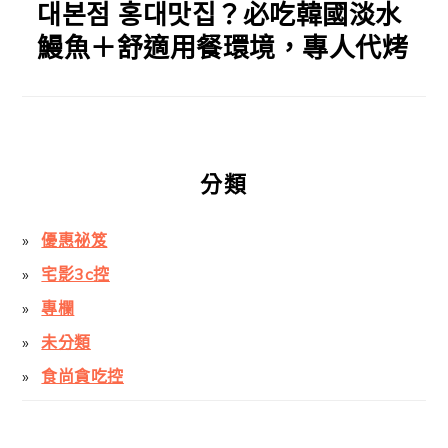
대본점 홍대맛집？必吃韓國淡水
鰻魚＋舒適用餐環境，專人代烤
分類
優惠祕笈
宅影3c控
專欄
未分類
食尚貪吃控