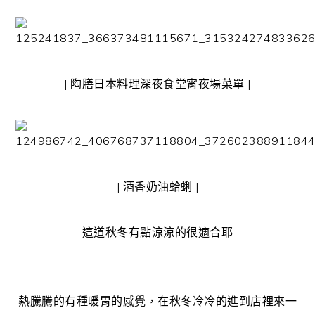
| 陶膳日本料理深夜食堂宵夜場菜單 |
| 酒香奶油蛤蜊 |
這道秋冬有點涼涼的很適合耶
熱騰騰的有種暖胃的感覺，在秋冬冷冷的進到店裡來一