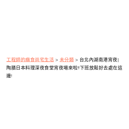
工程師的癮食尚宅生活
>
未分類
>
台北內湖南港宵夜|
陶膳日本料理深夜食堂宵夜場來啦!!下班放鬆好去處在這
邊!