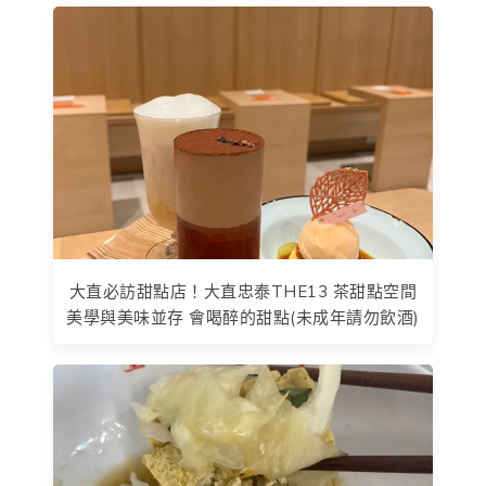
大直必訪甜點店！大直忠泰THE13 茶甜點空間
美學與美味並存 會喝醉的甜點(未成年請勿飲酒)