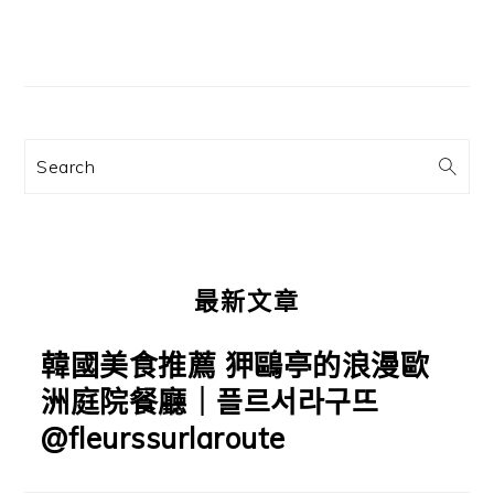
篇
文
主
章:
要
資
訊
Search
欄
最新文章
韓國美食推薦 狎鷗亭的浪漫歐
洲庭院餐廳｜플르서라구뜨
@fleurssurlaroute