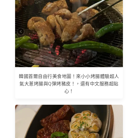
韓國首爾自由行美食地圖！來小小烤腸體驗超人
氣大蔥烤腸與Q彈烤豬皮！，還有中文服務超貼
心！