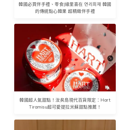
韓國必買伴手禮、零食|緣里喜在 연리희재 韓國
的傳統點心韓果 超精緻伴手禮
韓國超人氣甜點！汝矣島現代百貨限定：Hart
Tiramisu超可愛提拉米蘇甜點推薦！