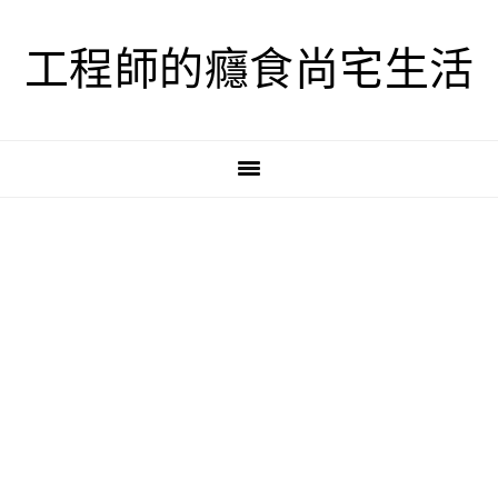
跳
跳
跳
至
至
至
工程師的癮食尚宅生活
主
主
主
要
要
要
導
內
資
覽
容
訊
欄