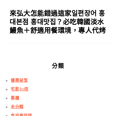
來弘大怎能錯過這家일편장어 홍
대본점 홍대맛집？必吃韓國淡水
鰻魚＋舒適用餐環境，專人代烤
分類
優惠祕笈
宅影3c控
專欄
未分類
食尚貪吃控