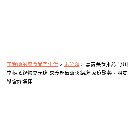
工程師的癮食尚宅生活
>
未分類
>
嘉義美食推薦|野川
堂秘境鍋物嘉義店 嘉義超氣派火鍋店 家庭聚餐、朋友
聚會好選擇