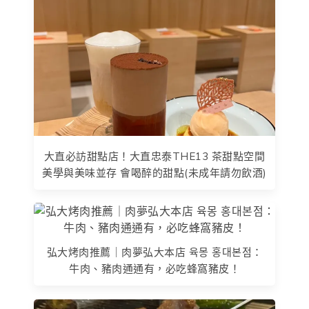
大直必訪甜點店！大直忠泰THE13 茶甜點空間
美學與美味並存 會喝醉的甜點(未成年請勿飲酒)
弘大烤肉推薦｜肉夢弘大本店 육몽 홍대본점：
牛肉、豬肉通通有，必吃蜂窩豬皮！