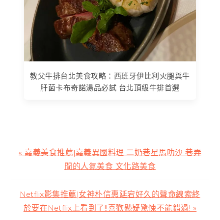
教父牛排台北美食攻略：西班牙伊比利火腿與牛
肝菌卡布奇諾湯品必試 台北頂級牛排首選
上
« 嘉義美食推薦|嘉義異國料理 二奶巷星馬叻沙 巷弄
一
間的人氣美食 文化路美食
篇
文
下
Netflix影集推薦|女神朴信惠延宕好久的聲命線索終
章:
一
於要在Netflix上看到了!!喜歡懸疑驚悚不能錯過! »