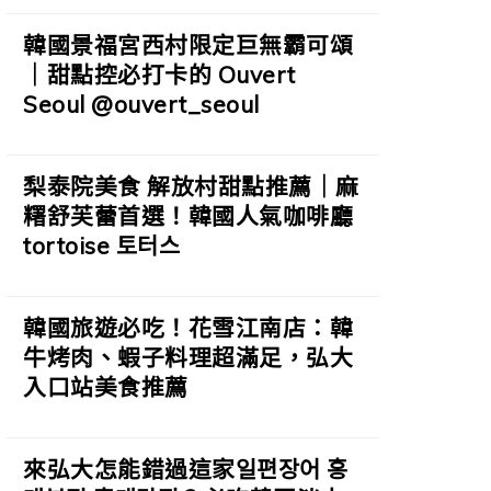
韓國景福宮西村限定巨無霸可頌
｜甜點控必打卡的 Ouvert
Seoul @ouvert_seoul
梨泰院美食 解放村甜點推薦｜麻
糬舒芙蕾首選！韓國人氣咖啡廳
tortoise 토터스
韓國旅遊必吃！花雪江南店：韓
牛烤肉、蝦子料理超滿足，弘大
入口站美食推薦
來弘大怎能錯過這家일편장어 홍