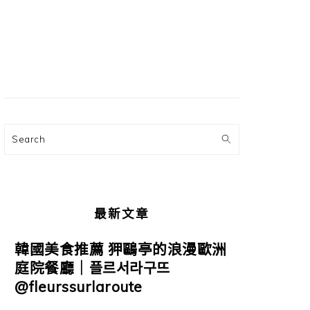
主
要
資
訊
欄
Search
最新文章
韓國美食推薦 狎鷗亭的浪漫歐洲
庭院餐廳｜플르서라구뜨
@fleurssurlaroute