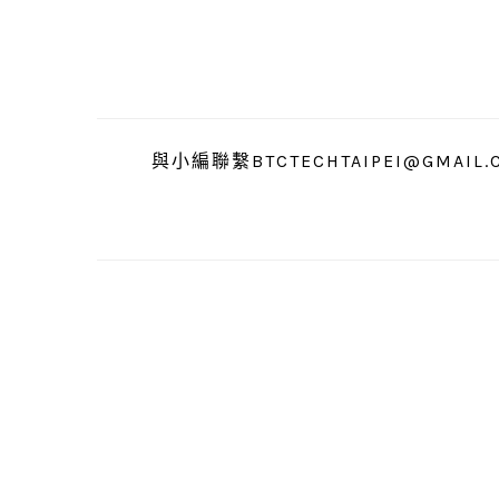
跳
跳
跳
至
至
至
主
主
主
要
要
要
導
內
資
與小編聯繫BTCTECHTAIPEI@GMAIL.
覽
容
訊
欄