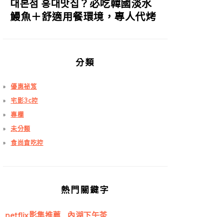
대본점 홍대맛집？必吃韓國淡水
鰻魚＋舒適用餐環境，專人代烤
分類
優惠祕笈
宅影3c控
專欄
未分類
食尚貪吃控
熱門關鍵字
netflix影集推薦
內湖下午茶