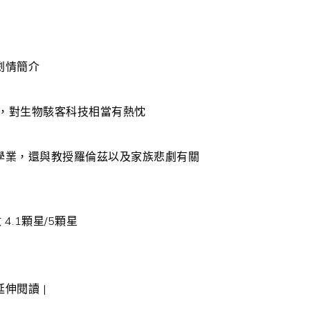
劇情簡介
後，對生物駭客科技相當有熱忱
學業，還與教授羅倫茲以及家族悲劇有關
4.1顆星/5顆星
 延伸閱讀 |