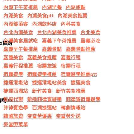
內湖下午茶推薦
內湖早餐
內湖甜點
內湖美食
內湖美食ptt
內湖美食推薦
內湖部落客
內湖飲料店
內科美食
台北內湖美食
台北內湖美食推薦
台北美食
台灣美食展試吃
嘉義下午茶推薦
嘉義必吃
ix韓劇
嘉義早午餐推薦
嘉義景點
嘉義景點推薦
嘉義美食
嘉義美食推薦
嘉義行程
嘉義行程推薦
宿霧旅遊
宿霧行程
宿霧遊學
宿霧遊學推薦
宿霧遊學推薦ptt
捷運港墘站
捷運港墘站美食
捷運美食
捷運西湖站
新竹美食
新竹美食推薦
新飛代辦
新飛菲律賓遊學
菲律賓宿霧遊學
!!!!
菲律賓遊學
西湖捷運站
韓劇情報站
韓國旅遊
麥當勞優惠
麥當勞外送
麥當勞菜單