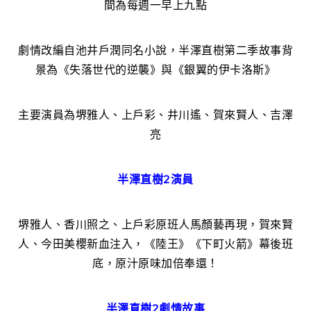
間為每週一早上九點
劇情改編自池井戶潤同名小說，半澤直樹第二季故事背
景為《失落世代的逆襲》與《銀翼的伊卡洛斯》
主要演員為堺雅人、上戶彩、井川遙、賀來賢人、吉澤
亮
半澤直樹2演員
堺雅人、香川照之、上戶彩原班人馬顏藝再現，賀來賢
人、今田美櫻新血注入，《陸王》《下町火箭》幕後班
底，原汁原味加倍奉還！
半澤直樹2劇情故事