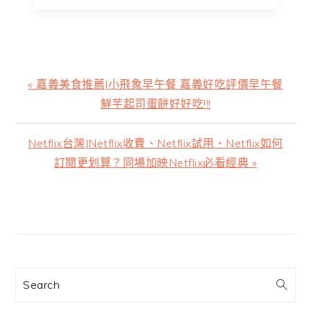
上
« 嘉義美食推薦|小飛象早午餐 嘉義好吃評價早午餐
一
鮮芋起司蛋餅好好吃!!!
篇
文
下
Netflix台灣|Netflix收費、Netflix試用、Netflix如何
章:
一
訂閱更划算？同場加映Netflix必看經典 »
篇
文
主
章:
要
資
訊
Search
欄