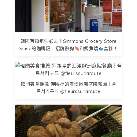
韓國首爾新沙必去！Simmons Grocery Store
Sinsa的咖啡廳，招牌熱狗
和鯛魚燒
套餐！
韓國美食推薦 狎鷗亭的浪漫歐洲庭院餐廳｜플
르서라구뜨 @fleurssurlaroute