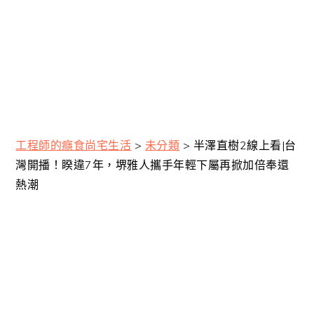
工程師的癮食尚宅生活
>
未分類
>
半澤直樹2線上看|台
灣開播！睽違7年，堺雅人攜手年輕下屬再掀加倍奉還
熱潮