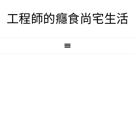
跳
跳
跳
至
至
至
工程師的癮食尚宅生活
主
主
主
要
要
要
導
內
資
覽
容
訊
欄