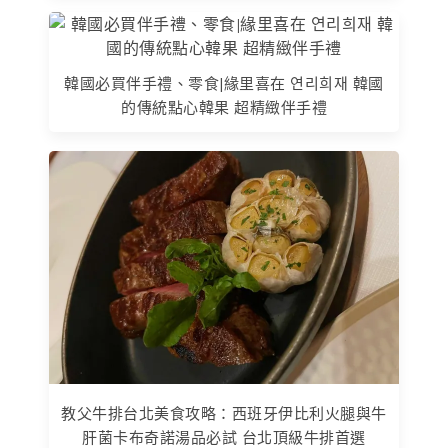
韓國必買伴手禮、零食|緣里喜在 연리희재 韓國
的傳統點心韓果 超精緻伴手禮
教父牛排台北美食攻略：西班牙伊比利火腿與牛
肝菌卡布奇諾湯品必試 台北頂級牛排首選