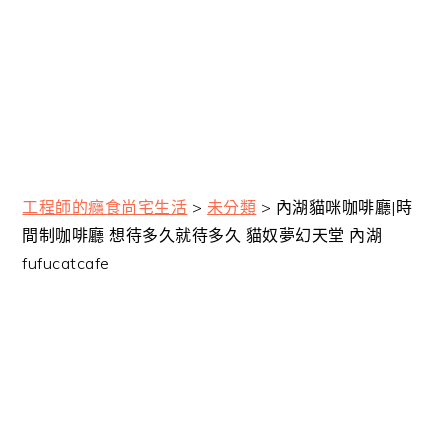
工程師的癮食尚宅生活
>
未分類
>
內湖貓咪咖啡廳|時
間制咖啡廳 想待多久就待多久 貓奴夢幻天堂 內湖
fufucatcafe