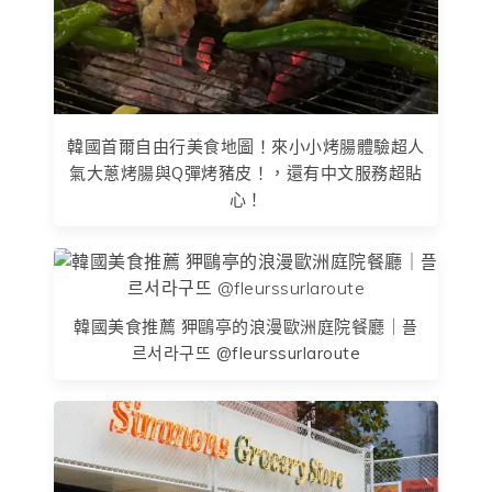
韓國首爾自由行美食地圖！來小小烤腸體驗超人
氣大蔥烤腸與Q彈烤豬皮！，還有中文服務超貼
心！
韓國美食推薦 狎鷗亭的浪漫歐洲庭院餐廳｜플
르서라구뜨 @fleurssurlaroute