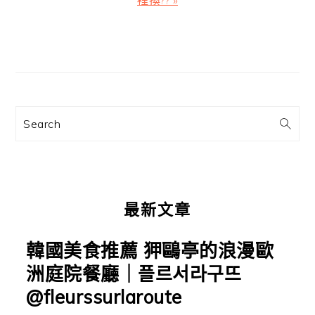
篇
文
主
章:
要
資
訊
Search
欄
最新文章
韓國美食推薦 狎鷗亭的浪漫歐
洲庭院餐廳｜플르서라구뜨
@fleurssurlaroute