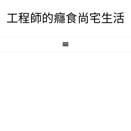
跳
跳
跳
至
至
至
工程師的癮食尚宅生活
主
主
主
要
要
要
導
內
資
覽
容
訊
欄