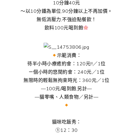
10分鐘40元
～以10分鍾為單位,90分鐘以上不再加價。
無低消壓力,不強迫點餐飲！
飲料100元喝到飽
示範消費：
待半小時小療癒約會：120元!!／1位
ㄧ個小時的悠閒約會：240元／1位
無限時的輕鬆無拘束時光：360元／1位
—100元/喝到飽,另計—
—貓零嘴、人類食物／另計—
貓咪吃飯秀：
①12：30