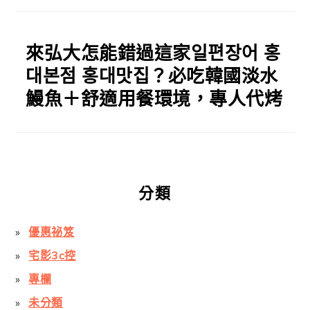
來弘大怎能錯過這家일편장어 홍
대본점 홍대맛집？必吃韓國淡水
鰻魚＋舒適用餐環境，專人代烤
分類
優惠祕笈
宅影3c控
專欄
未分類