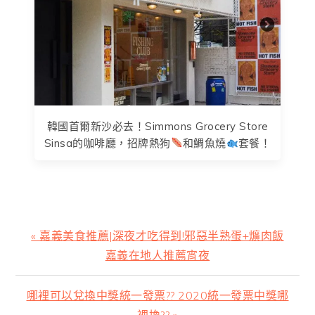
韓國首爾新沙必去！Simmons Grocery Store
Sinsa的咖啡廳，招牌熱狗
和鯛魚燒
套餐！
上
« 嘉義美食推薦|深夜才吃得到!邪惡半熟蛋+爌肉飯
一
嘉義在地人推薦宵夜
篇
文
下
哪裡可以兌換中獎統一發票?? 2020統一發票中獎哪
章:
一
裡換?? »