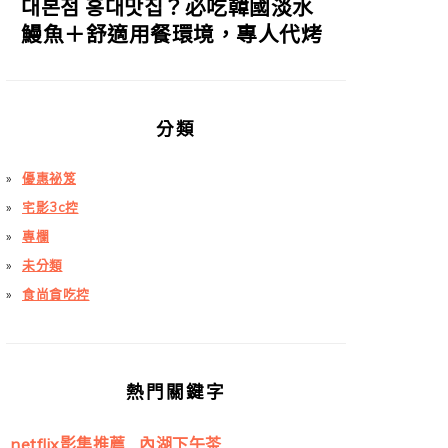
대본점 홍대맛집？必吃韓國淡水
鰻魚＋舒適用餐環境，專人代烤
分類
優惠祕笈
宅影3c控
專欄
未分類
食尚貪吃控
熱門關鍵字
netflix影集推薦
內湖下午茶