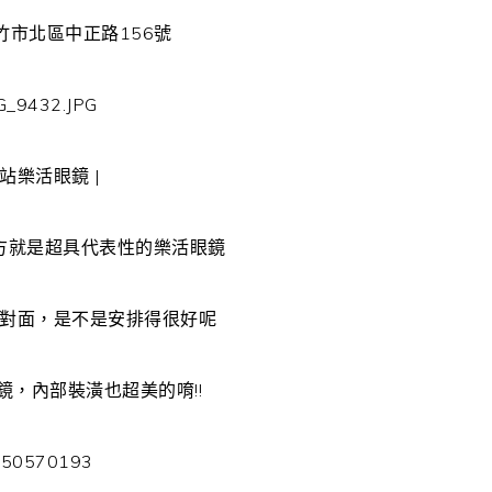
新竹市北區中正路156號
三站樂活眼鏡 |
方就是超具代表性的樂活眼鏡
對面，是不是安排得很好呢
鏡，內部裝潢也超美的唷!!