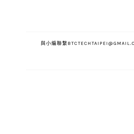
跳
跳
跳
至
至
至
主
主
主
要
要
要
導
內
資
與小編聯繫BTCTECHTAIPEI@GMAIL.
覽
容
訊
欄