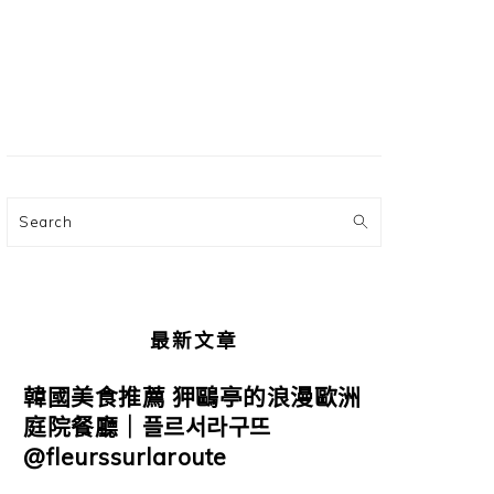
主
要
資
訊
欄
Search
最新文章
韓國美食推薦 狎鷗亭的浪漫歐洲
庭院餐廳｜플르서라구뜨
@fleurssurlaroute