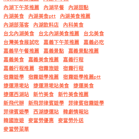
內湖下午茶推薦
內湖早餐
內湖甜點
內湖美食
內湖美食ptt
內湖美食推薦
內湖部落客
內湖飲料店
內科美食
台北內湖美食
台北內湖美食推薦
台北美食
台灣美食展試吃
嘉義下午茶推薦
嘉義必吃
嘉義早午餐推薦
嘉義景點
嘉義景點推薦
嘉義美食
嘉義美食推薦
嘉義行程
嘉義行程推薦
宿霧旅遊
宿霧行程
宿霧遊學
宿霧遊學推薦
宿霧遊學推薦ptt
捷運港墘站
捷運港墘站美食
捷運美食
捷運西湖站
新竹美食
新竹美食推薦
新飛代辦
新飛菲律賓遊學
菲律賓宿霧遊學
菲律賓遊學
西湖捷運站
韓劇情報站
韓國旅遊
麥當勞優惠
麥當勞外送
麥當勞菜單