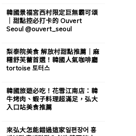
韓國景福宮西村限定巨無霸可頌
｜甜點控必打卡的 Ouvert
Seoul @ouvert_seoul
梨泰院美食 解放村甜點推薦｜麻
糬舒芙蕾首選！韓國人氣咖啡廳
tortoise 토터스
韓國旅遊必吃！花雪江南店：韓
牛烤肉、蝦子料理超滿足，弘大
入口站美食推薦
來弘大怎能錯過這家일편장어 홍