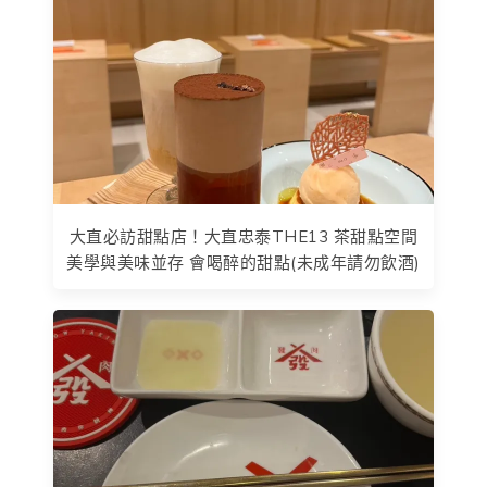
大直必訪甜點店！大直忠泰THE13 茶甜點空間
美學與美味並存 會喝醉的甜點(未成年請勿飲酒)