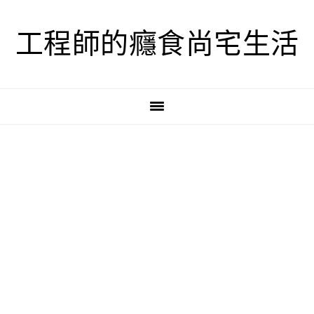
跳
跳
跳
至
至
至
工程師的癮食尚宅生活
主
主
主
要
要
要
導
內
資
覽
容
訊
欄