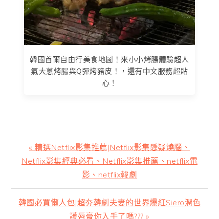
韓國首爾自由行美食地圖！來小小烤腸體驗超人
氣大蔥烤腸與Q彈烤豬皮！，還有中文服務超貼
心！
上
« 精選Netflix影集推薦|Netflix影集懸疑燒腦、
一
Netflix影集經典必看、Netflix影集推薦、netflix電
篇
影、netflix韓劇
文
章:
下
韓國必買懶人包|超夯韓劇夫妻的世界爆紅Siero潤色
一
護唇膏你入手了嗎??? »