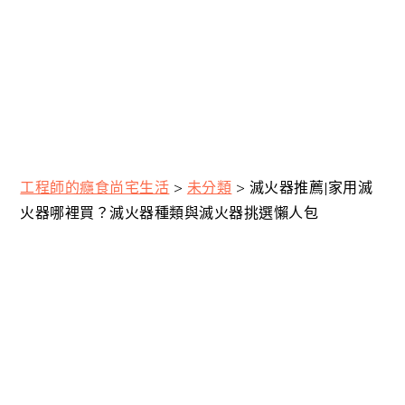
工程師的癮食尚宅生活
>
未分類
>
滅火器推薦|家用滅
火器哪裡買？滅火器種類與滅火器挑選懶人包