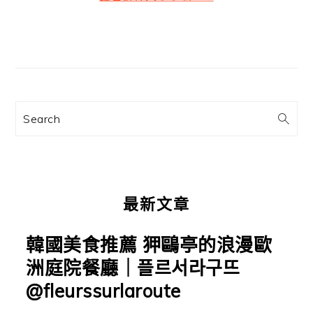
篇
文
主
章:
要
資
訊
Search
欄
最新文章
韓國美食推薦 狎鷗亭的浪漫歐
洲庭院餐廳｜플르서라구뜨
@fleurssurlaroute