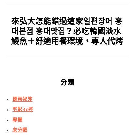
來弘大怎能錯過這家일편장어 홍
대본점 홍대맛집？必吃韓國淡水
鰻魚＋舒適用餐環境，專人代烤
分類
優惠祕笈
宅影3c控
專欄
未分類