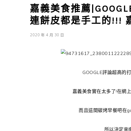
嘉義美食推薦|GOOG
連餅皮都是手工的!!!
2020 年 4 月 30 日
GOOGLE評論超高的打
嘉義美食實在太多了!在網
而且這間碳烤早餐吧在go
所以決定來