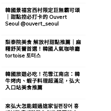
韓國景福宮西村限定巨無霸可頌
｜甜點控必打卡的 Ouvert
Seoul @ouvert_seoul
梨泰院美食 解放村甜點推薦｜麻
糬舒芙蕾首選！韓國人氣咖啡廳
tortoise 토터스
韓國旅遊必吃！花雪江南店：韓
牛烤肉、蝦子料理超滿足，弘大
入口站美食推薦
來弘大怎能錯過這家일편장어 홍