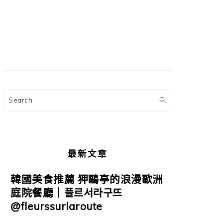
主
要
資
訊
欄
Search
最新文章
韓國美食推薦 狎鷗亭的浪漫歐洲
庭院餐廳｜플르서라구뜨
@fleurssurlaroute