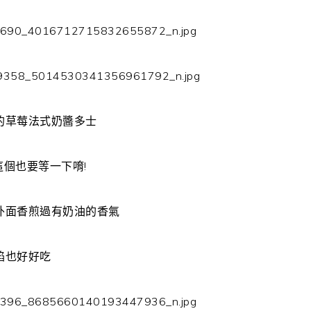
的草莓法式奶醬多士
這個也要等一下唷!
外面香煎過有奶油的香氣
餡也好好吃