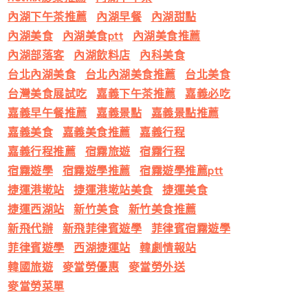
內湖下午茶推薦
內湖早餐
內湖甜點
內湖美食
內湖美食ptt
內湖美食推薦
內湖部落客
內湖飲料店
內科美食
台北內湖美食
台北內湖美食推薦
台北美食
台灣美食展試吃
嘉義下午茶推薦
嘉義必吃
嘉義早午餐推薦
嘉義景點
嘉義景點推薦
嘉義美食
嘉義美食推薦
嘉義行程
嘉義行程推薦
宿霧旅遊
宿霧行程
宿霧遊學
宿霧遊學推薦
宿霧遊學推薦ptt
捷運港墘站
捷運港墘站美食
捷運美食
捷運西湖站
新竹美食
新竹美食推薦
新飛代辦
新飛菲律賓遊學
菲律賓宿霧遊學
菲律賓遊學
西湖捷運站
韓劇情報站
韓國旅遊
麥當勞優惠
麥當勞外送
麥當勞菜單