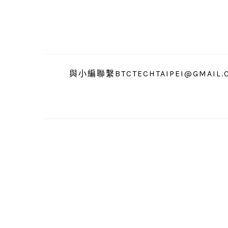
跳
跳
跳
至
至
至
主
主
主
要
要
要
導
內
資
與小編聯繫BTCTECHTAIPEI@GMAIL.
覽
容
訊
欄