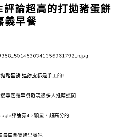
LE評論超高的打拋豬蛋餅
 嘉義早餐
拋豬蛋餅 連餅皮都是手工的!!!
上搜尋嘉義早餐發現很多人推薦這間
ogle評論有4.2顆星，超高分的
嚐嚐這間碳烤早餐吧