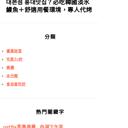
대본점 홍대맛집？必吃韓國淡水
鰻魚＋舒適用餐環境，專人代烤
分類
優惠祕笈
宅影3c控
專欄
未分類
食尚貪吃控
熱門關鍵字
netflix影集推薦
內湖下午茶