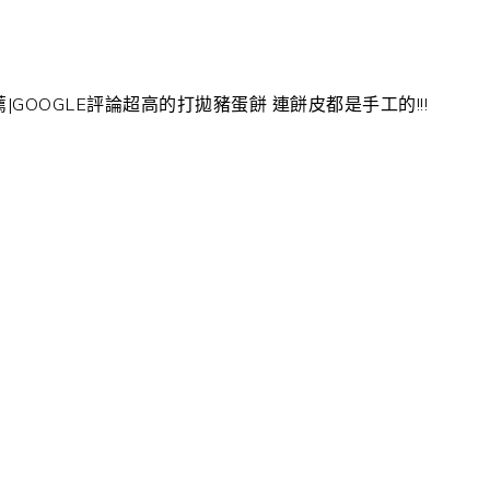
|GOOGLE評論超高的打拋豬蛋餅 連餅皮都是手工的!!!