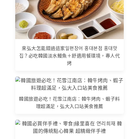
來弘大怎能錯過這家일편장어 홍대본점 홍대맛
집？必吃韓國淡水鰻魚＋舒適用餐環境，專人代
烤
韓國旅遊必吃！花雪江南店：韓牛烤肉、蝦子料
理超滿足，弘大入口站美食推薦