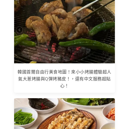
韓國首爾自由行美食地圖！來小小烤腸體驗超人
氣大蔥烤腸與Q彈烤豬皮！，還有中文服務超貼
心！