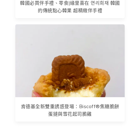
韓國必買伴手禮、零食|緣里喜在 연리희재 韓國
的傳統點心韓果 超精緻伴手禮
肯德基全新雙重誘惑登場：Biscoff®焦糖脆餅
蛋撻與雪花起司脆雞