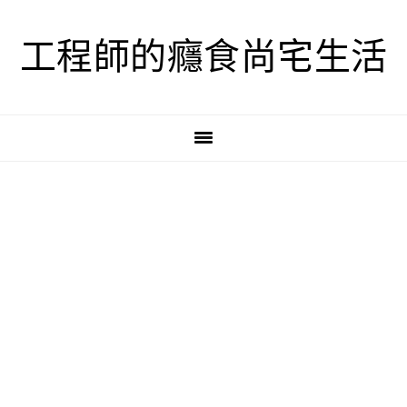
跳
跳
跳
至
至
至
工程師的癮食尚宅生活
主
主
主
要
要
要
導
內
資
覽
容
訊
欄