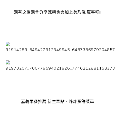
還有之後還會分享涼麵也會加上美乃滋!厲害吧!!
嘉義早餐推薦|新生早點，峰炸蛋餅菜單