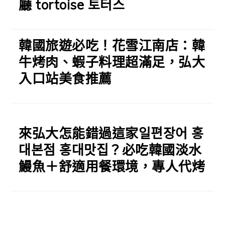
廳 tortoise 토터스
韓國旅遊必吃！花雪江南店：韓
牛烤肉、蝦子料理超滿足，弘大
入口站美食推薦
來弘大怎能錯過這家일편장어 홍
대본점 홍대맛집？必吃韓國淡水
鰻魚＋舒適用餐環境，專人代烤