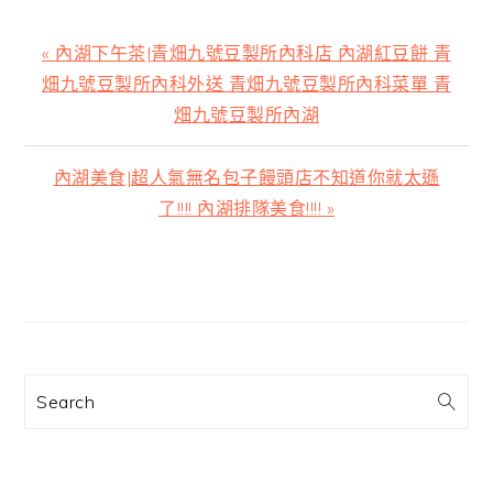
上
« 內湖下午茶|青畑九號豆製所內科店 內湖紅豆餅 青
一
畑九號豆製所內科外送 青畑九號豆製所內科菜單 青
篇
畑九號豆製所內湖
文
章:
下
內湖美食|超人氣無名包子饅頭店不知道你就太遜
一
了!!!! 內湖排隊美食!!!! »
篇
文
主
章:
要
資
訊
Search
欄