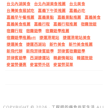
台北內湖美食
台北內湖美食推薦
台北美食
台灣美食展試吃
嘉義下午茶推薦
嘉義必吃
嘉義早午餐推薦
嘉義景點
嘉義景點推薦
嘉義美食
嘉義美食推薦
嘉義行程
嘉義行程推薦
宿霧旅遊
宿霧行程
宿霧遊學
宿霧遊學推薦
宿霧遊學推薦ptt
捷運港墘站
捷運港墘站美食
捷運美食
捷運西湖站
新竹美食
新竹美食推薦
新飛代辦
新飛菲律賓遊學
菲律賓宿霧遊學
菲律賓遊學
西湖捷運站
韓劇情報站
韓國旅遊
麥當勞優惠
麥當勞外送
麥當勞菜單
COPYRIGHT © 2026 · 工程師的癮食尚宅生活 ALL