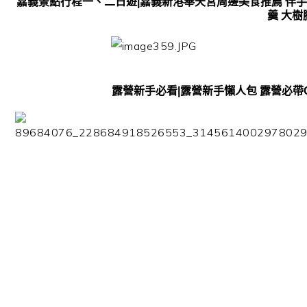
嘉義景點行程一、二日遊|嘉義新港奉天宮周邊美食推薦 伴手禮
羹 大
露營新手必看|露營新手懶人包 露營必帶Q