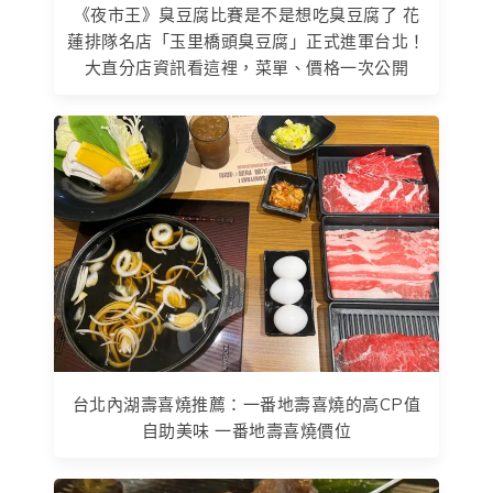
《夜市王》臭豆腐比賽是不是想吃臭豆腐了 花
蓮排隊名店「玉里橋頭臭豆腐」正式進軍台北！
大直分店資訊看這裡，菜單、價格一次公開
台北內湖壽喜燒推薦：一番地壽喜燒的高CP值
自助美味 一番地壽喜燒價位