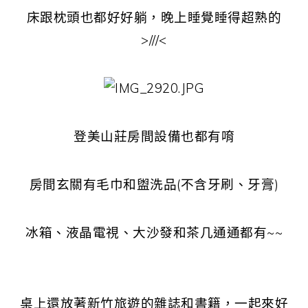
床跟枕頭也都好好躺，晚上睡覺睡得超熟的
>///<
登美山莊房間設備也都有唷
房間玄關有毛巾和盥洗品(不含牙刷、牙膏)
冰箱、液晶電視、大沙發和茶几通通都有~~
桌上還放著新竹旅遊的雜誌和書籍，一起來好