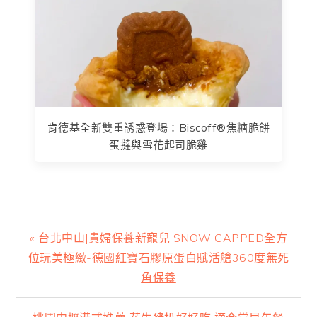
肯德基全新雙重誘惑登場：Biscoff®焦糖脆餅
蛋撻與雪花起司脆雞
上
« 台北中山|貴婦保養新寵兒 SNOW CAPPED全方
一
位玩美極緻-德國紅寶石膠原蛋白賦活艙360度無死
篇
角保養
文
章:
下