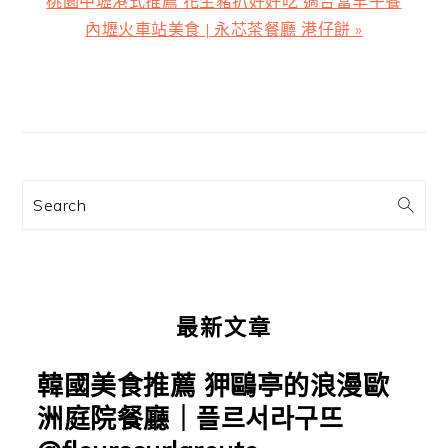
桃園中壢港式推薦 花生豬扒好好吃 適合當早午餐
一
內壢火車站美食 | 永芯茶餐廳 港仔餅 »
篇
文
主
章:
要
資
訊
Search
欄
最新文章
韓國美食推薦 狎鷗亭的浪漫歐
洲庭院餐廳｜플르서라구뜨