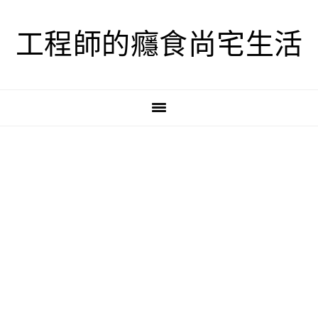
跳
跳
跳
至
至
至
工程師的癮食尚宅生活
主
主
主
要
要
要
導
內
資
覽
容
訊
欄