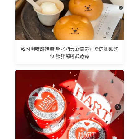
韓國咖啡廳推薦|聖水洞最新開超可愛的熊熊麵
包 臉胖嘟嘟超療癒