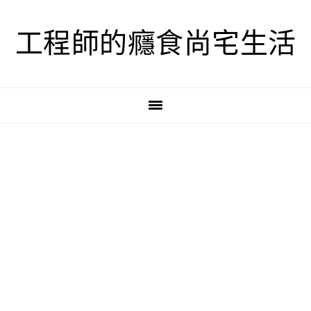
跳
跳
跳
至
至
至
工程師的癮食尚宅生活
主
主
主
要
要
要
導
內
資
覽
容
訊
欄