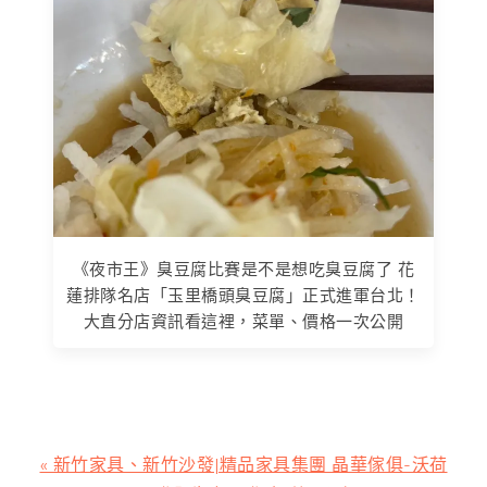
《夜市王》臭豆腐比賽是不是想吃臭豆腐了 花
蓮排隊名店「玉里橋頭臭豆腐」正式進軍台北！
大直分店資訊看這裡，菜單、價格一次公開
上
« 新竹家具、新竹沙發|精品家具集團 晶華傢俱-沃荷