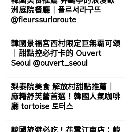
韓國美食推薦 狎鷗亭的浪漫歐
洲庭院餐廳｜플르서라구뜨
@fleurssurlaroute
韓國景福宮西村限定巨無霸可頌
｜甜點控必打卡的 Ouvert
Seoul @ouvert_seoul
梨泰院美食 解放村甜點推薦｜
麻糬舒芙蕾首選！韓國人氣咖啡
廳 tortoise 토터스
韓國旅遊必吃！花雪江南店：韓