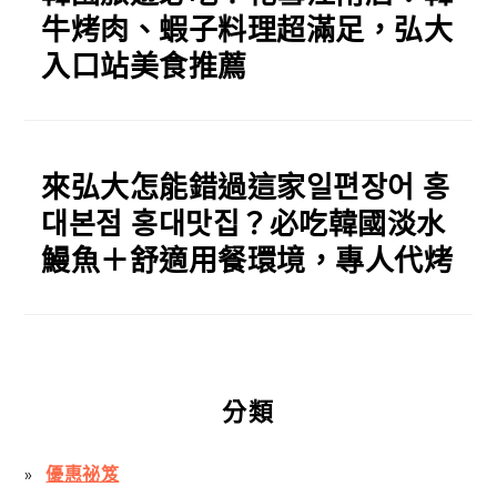
牛烤肉、蝦子料理超滿足，弘大
入口站美食推薦
來弘大怎能錯過這家일편장어 홍
대본점 홍대맛집？必吃韓國淡水
鰻魚＋舒適用餐環境，專人代烤
分類
優惠祕笈