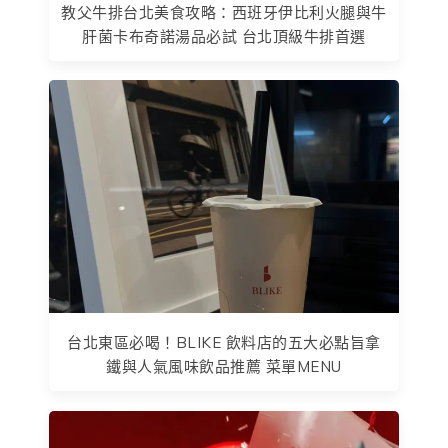
教父牛排台北美食攻略：西班牙伊比利火腿與牛
肝菌卡布奇諾湯品必試 台北頂級牛排首選
台北東區必喝！BLIKE 飲料店的五大必點旨拿
鐵與人氣風味飲品推薦 菜單MENU