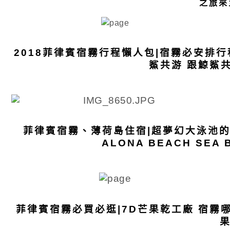
之旅來
2018菲律賓宿霧行程懶人包|宿霧必安排行
鯊共游 跟鯨鯊共
菲律賓宿霧、薄荷島住宿|超夢幻大泳池的五
ALONA BEACH SEA
菲律賓宿霧必買必逛|7D芒果乾工廠 宿霧哪