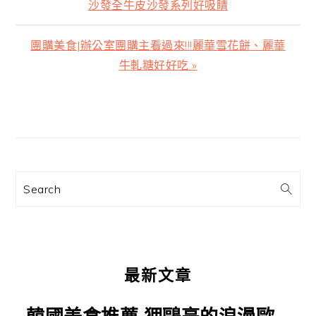
一
沙發全牛皮沙發系列好吸睛
篇
文
下
團購美食|辦公室團購主看過來!!!麗華雪花餅、麗華
章:
一
牛軋糖好好吃 »
篇
文
主
章:
要
資
訊
Search
欄
最新文章