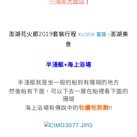
一海景大飯店
|
澎湖花火節2019套裝行程
-澎湖美
KLOOK 客路
食
半淺艇+海上浴場
半淺艇就是坐一般的船到有珊瑚的地方
然後船有下面，可以下去一層在船裡看下面的
珊瑚
海上浴場
有傳說中的
牡蠣吃到飽
!!