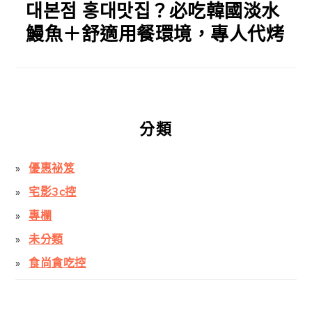
대본점 홍대맛집？必吃韓國淡水
鰻魚＋舒適用餐環境，專人代烤
分類
優惠祕笈
宅影3c控
專欄
未分類
食尚貪吃控