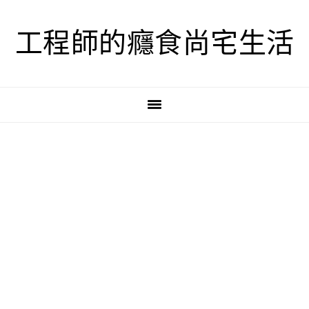
跳
跳
跳
至
至
至
工程師的癮食尚宅生活
主
主
主
要
要
要
導
內
資
覽
容
訊
欄