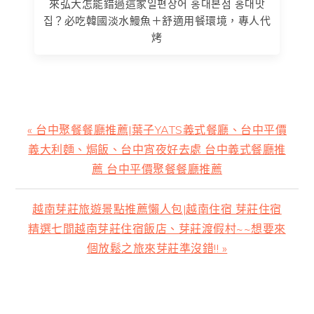
來弘大怎能錯過這家일편장어 홍대본점 홍대맛
집？必吃韓國淡水鰻魚＋舒適用餐環境，專人代
烤
上
« 台中聚餐餐廳推薦|葉子YATS義式餐廳、台中平價
一
義大利麵、焗飯、台中宵夜好去處 台中義式餐廳推
篇
薦 台中平價聚餐餐廳推薦
文
章:
下
越南芽莊旅遊景點推薦懶人包|越南住宿 芽莊住宿
一
精選七間越南芽莊住宿飯店、芽莊渡假村~~想要來
篇
個放鬆之旅來芽莊準沒錯!! »
文
章:
主