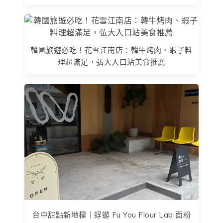
韓國旅遊必吃！花雪江南店：韓牛烤肉、蝦子料
理超滿足，弘大入口站美食推薦
台中甜點新地標｜蜉蝣 Fu You Flour Lab 面粉