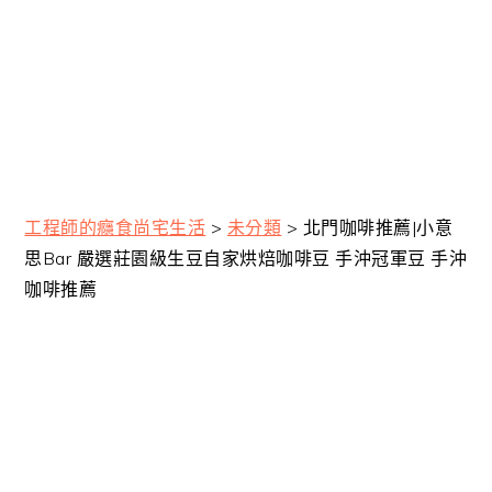
工程師的癮食尚宅生活
>
未分類
>
北門咖啡推薦|小意
思Bar 嚴選莊園級生豆自家烘焙咖啡豆 手沖冠軍豆 手沖
咖啡推薦