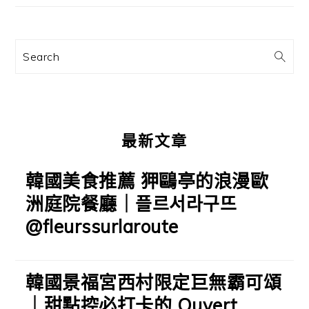
要
資
訊
Search
欄
最新文章
韓國美食推薦 狎鷗亭的浪漫歐
洲庭院餐廳｜플르서라구뜨
@fleurssurlaroute
韓國景福宮西村限定巨無霸可頌
｜甜點控必打卡的 Ouvert