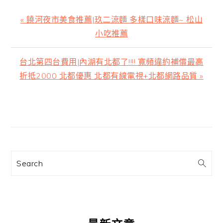
上
« 饒河夜市美食推薦|玖二涼麵 多樣口味涼麵~ 松山
一
小吃推薦
篇
文
下
台北第四台費用|內湖有北都了!!!! 寬頻違約補償最高
章:
一
折抵2000 北都優惠 北都有線電視+北都網路品質 »
篇
文
主
章:
要
資
訊
Search
欄