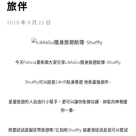
旅伴
2018 年 9 月 21 日
今天Felicia要來跟大家分享LiMaGo隨身旅遊助理-Shuffly
Shuffly可以說是24HR貼身導遊 地表最強旅伴~
是愛旅遊的人自由行小幫手，更可以讓你免做功課、帥氣的神救援
你一番~
想要試試虛擬貨幣旅遊嗎?立刻用Shuffly 臉書發送訊息就可以嘗試