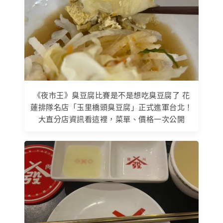
《夜市王》臭豆腐比賽是不是想吃臭豆腐了 花
蓮排隊名店「玉里橋頭臭豆腐」正式進軍台北！
大直分店資訊看這裡，菜單、價格一次公開