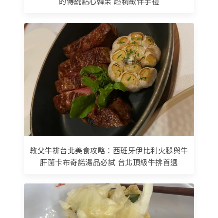
的傳統點心韓果 超精緻伴手禮
教父牛排台北美食攻略：西班牙伊比利火腿與牛
肝菌卡布奇諾湯品必試 台北頂級牛排首選