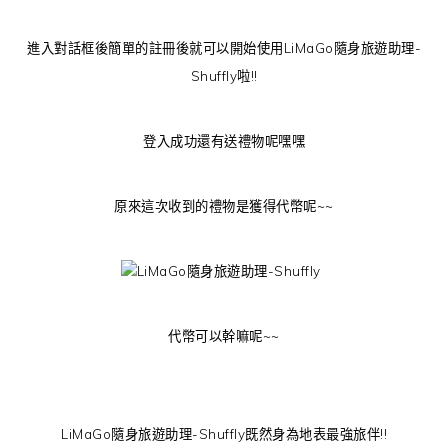
進入對話框後簡單的註冊後就可以開始使用LiMaGo隨身旅遊助理-
Shuffly啦!!
登入成功還有送禮物呢嘿嘿
原來這次收到的禮物是獲得代幣呢~~
代幣可以幹嘛呢~~
LiMaGo隨身旅遊助理-Shuffly既然身為地表最強旅伴!!