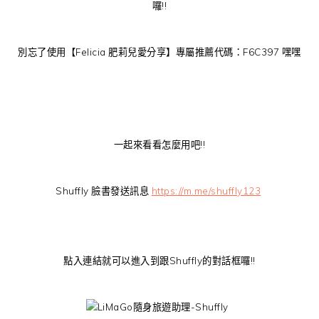
囉!!
別忘了使用【Felicia 肥莉兒愛分享】專屬推薦代碼：F6C397 嘿嘿
一起來看看怎麼用吧!!
Shuffly 臉書發送訊息
https://m.me/shuffly123
點入連結就可以進入到跟Shuffly的對話框囉!!