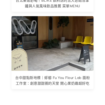
台北東區必喝！BLIKE 飲料店的五大必點旨拿
鐵與人氣風味飲品推薦 菜單MENU
台中甜點新地標｜蜉蝣 Fu You Flour Lab 面粉
工作室：創意甜甜圈的天堂 開心果奶霜超好吃