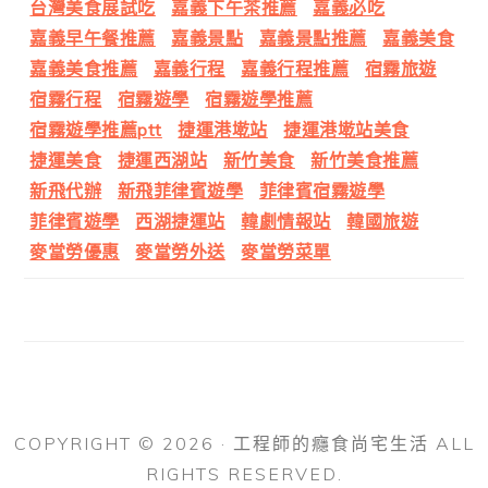
台灣美食展試吃
嘉義下午茶推薦
嘉義必吃
嘉義早午餐推薦
嘉義景點
嘉義景點推薦
嘉義美食
嘉義美食推薦
嘉義行程
嘉義行程推薦
宿霧旅遊
宿霧行程
宿霧遊學
宿霧遊學推薦
宿霧遊學推薦ptt
捷運港墘站
捷運港墘站美食
捷運美食
捷運西湖站
新竹美食
新竹美食推薦
新飛代辦
新飛菲律賓遊學
菲律賓宿霧遊學
菲律賓遊學
西湖捷運站
韓劇情報站
韓國旅遊
麥當勞優惠
麥當勞外送
麥當勞菜單
COPYRIGHT © 2026 · 工程師的癮食尚宅生活 ALL
RIGHTS RESERVED.