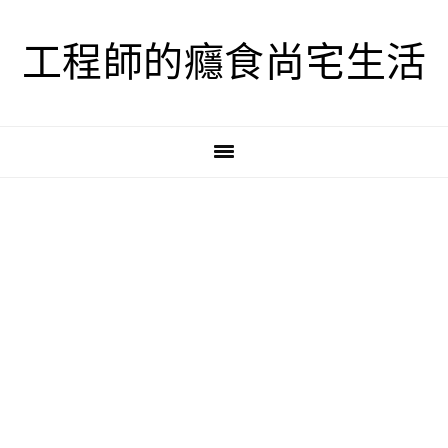
跳
跳
跳
至
至
至
工程師的癮食尚宅生活
主
主
主
要
要
要
導
內
資
覽
容
訊
欄