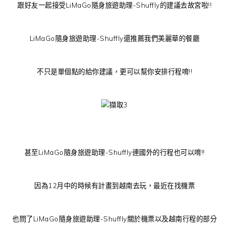
跟好友一起接受LiMaGo隨身旅遊助理-Shuffly的建議去故宮啦!!
LiMaGo隨身旅遊助理-Shuffly還推薦我們美麗華的餐廳
不只是單個點的給你建議，更可以幫你安排行程唷!!
甚至LiMaGo隨身旅遊助理-Shuffly連國外的行程也可以唷!!
因為12月中的時候有計畫到越南去玩，最近在找機票
也問了LiMaGo隨身旅遊助理-Shuffly關於機票以及越南行程的部分