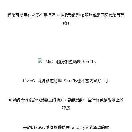
代幣可以用在查閱推薦行程、小提示或是vip服務或是回饋代幣等等
唷!!
LiMaGo隨身旅遊助理-Shuffly也相當簡單好上手
可以詢問他關於你想要去的地方，請他給你一些行程或是餐廳上的
建議
是說LiMaGo隨身旅遊助理-Shuffly真的滿罩的呢