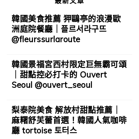
最新文章
韓國美食推薦 狎鷗亭的浪漫歐
洲庭院餐廳｜플르서라구뜨
@fleurssurlaroute
韓國景福宮西村限定巨無霸可頌
｜甜點控必打卡的 Ouvert
Seoul @ouvert_seoul
梨泰院美食 解放村甜點推薦｜
麻糬舒芙蕾首選！韓國人氣咖啡
廳 tortoise 토터스