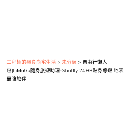
工程師的癮食尚宅生活
>
未分類
>
自由行懶人
包|LiMaGo隨身旅遊助理-Shuffly 24HR貼身導遊 地表
最強旅伴