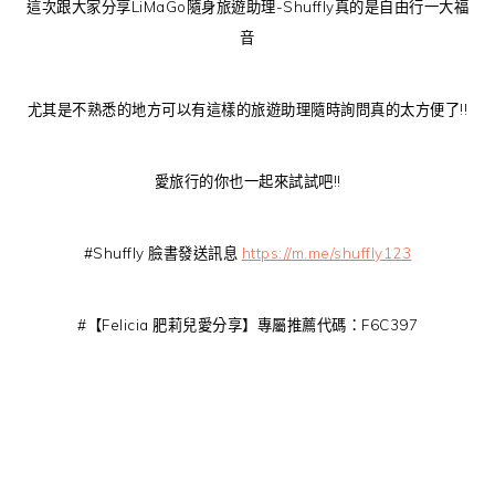
這次跟大家分享LiMaGo隨身旅遊助理-Shuffly真的是自由行一大福
音
尤其是不熟悉的地方可以有這樣的旅遊助理隨時詢問真的太方便了!!
愛旅行的你也一起來試試吧!!
#Shuffly 臉書發送訊息
https://m.me/shuffly123
#【Felicia 肥莉兒愛分享】專屬推薦代碼：F6C397