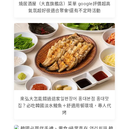
燒居酒屋（大直旗艦店）菜單 google評價超高
氣氛超好很適合聚會!還有不定時活動
來弘大怎能錯過這家일편장어 홍대본점 홍대맛
집？必吃韓國淡水鰻魚＋舒適用餐環境，專人代
烤