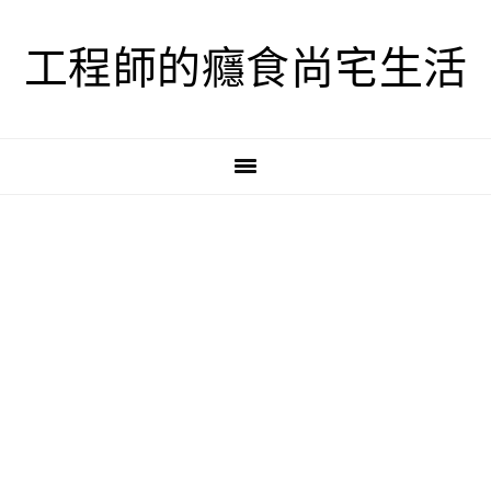
跳
跳
跳
至
至
至
工程師的癮食尚宅生活
主
主
主
要
要
要
導
內
資
覽
容
訊
欄