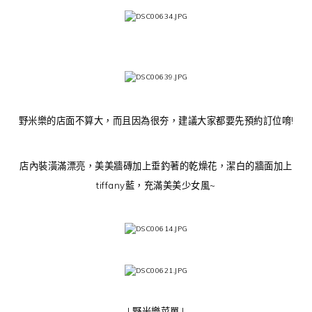
野米樂的店面不算大，而且因為很夯，建議大家都要先預約訂位唷!
店內裝潢滿漂亮，美美牆磚加上垂釣著的乾燥花，潔白的牆面加上
tiffany藍，充滿美美少女風~
| 野米樂菜單 |