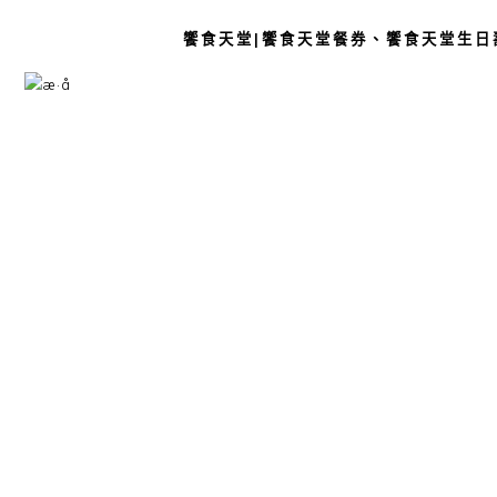
饗食天堂|饗食天堂餐券、饗食天堂生