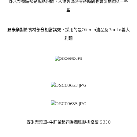
野米樂餐點都是現點現做，人潮客滿時等待時間也會要稍微久一些
些
野米樂對於食材部分相當講究，採用的是Olitalia油品及Barilla義大
利麵
| 野米樂菜單-牛肝菌起司香煎雞腿排燉飯 $338 |