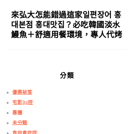
來弘大怎能錯過這家일편장어 홍
대본점 홍대맛집？必吃韓國淡水
鰻魚＋舒適用餐環境，專人代烤
分類
優惠祕笈
宅影3c控
專欄
未分類
食尚貪吃控