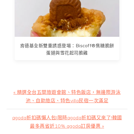
肯德基全新雙重誘惑登場：Biscoff®焦糖脆餅
蛋撻與雪花起司脆雞
上
« 精選全台五間旅遊會館、特色飯店，無邊際游泳
一
池、自助旅店、特色villa民宿一次滿足
篇
文
下
agoda折扣碼懶人包|限時agoda折扣碼又來了!韓國
章:
一
最多再省近10% agoda訂房優惠 »
篇