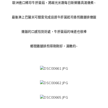
歐洲進口稀珍牛肝菌菇，將越光米跟每日新鮮雞高湯燉煮~
最後淋上巴薩米可醋膏完成這道牛肝菌起司香煎雞腿排燉飯
燉飯的口感恰到好處，牛肝菌菇的味道也很棒
鄉間雞腿排煎得剛剛好，滿嫩的~