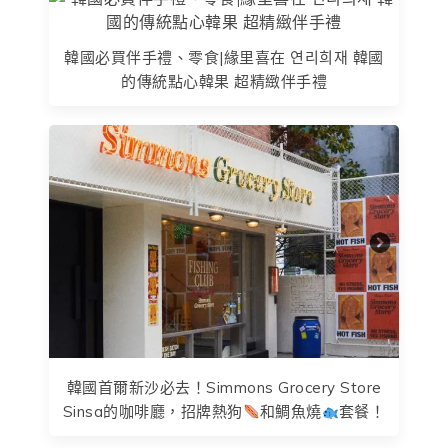
韓國必買伴手禮、零食|緣里喜在 연리희재 韓國
的傳統點心韓果 超精緻伴手禮
韓國首爾新沙必去！Simmons Grocery Store
Sinsa的咖啡廳，招牌熱狗
和鯛魚燒
套餐！