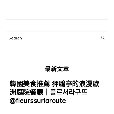
文
主
章:
要
資
訊
Search
欄
最新文章
韓國美食推薦 狎鷗亭的浪漫歐
洲庭院餐廳｜플르서라구뜨
@fleurssurlaroute