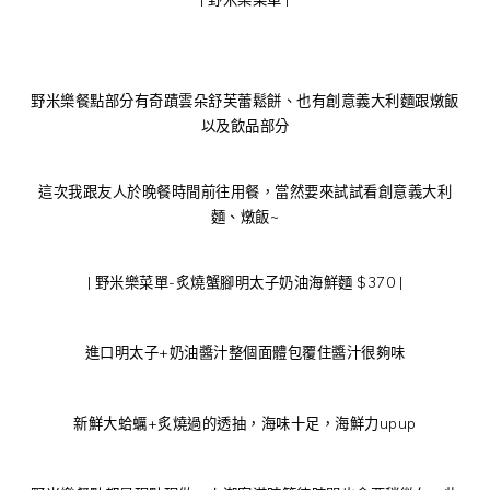
野米樂餐點部分有奇蹟雲朵舒芙蕾鬆餅、也有創意義大利麵跟燉飯
以及飲品部分
這次我跟友人於晚餐時間前往用餐，當然要來試試看創意義大利
麵、燉飯~
| 野米樂菜單-炙燒蟹腳明太子奶油海鮮麵 $370 |
進口明太子+奶油醬汁整個面體包覆住醬汁很夠味
新鮮大蛤蠣+炙燒過的透抽，海味十足，海鮮力upup