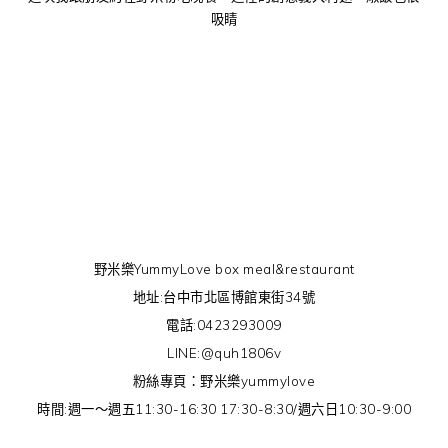
吸睛
野米樂菜單 野米樂台中菜單 野米樂便當 野米樂老闆娘 野米樂義大
利麵
野米樂yummylove box meal restaurant 野米樂舒芙蕾 野米樂
fb 野米樂2018
野米樂YummyLove box meal&restaurant
地址:台中市北區博館東街34號
電話:0423293009
LINE:@quh1806v
粉絲專頁：野米樂yummylove
時間:週一～週五11:30-16:30 17:30-8:30/週六日10:30-9:00