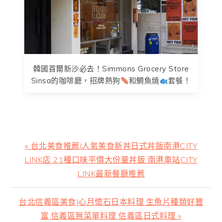
韓國首爾新沙必去！Simmons Grocery Store
Sinsa的咖啡廳，招牌熱狗
和鯛魚燒
套餐！
上
« 台北美食推薦|人氣美食新丼日式丼飯南港CITY
一
LINK店 21種口味平價大份量丼飯 南港車站CITY
篇
LINK最新餐廳推薦
文
章:
下
台北信義區美食|心月懷石日本料理 生魚片種類好豐
一
富 信義區無菜單料理 信義區日式料理 »