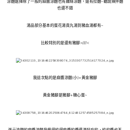
涼麵選擇除了一般的麻醬涼麵也有雞絲涼麵，還有拉麵~聽說辣拌麵
也還不錯
湯品部分基本的蛋花湯貢丸湯到豬血湯都有~
比較特別的是還有豬腳>////<
我這次點的是麻醬涼麵(小)+黃金豬腳
黃金豬腳是豬腳+糖心蛋~
張元涼麵的麻醬涼麵我覺得給得麻醬的醬還滿好吃的，給的醬也不