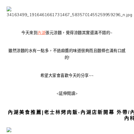
今天來到
內湖
張元涼麵，覺得涼麵其實還滿不錯的~
雖然涼麵的水有一點多，不過麻醬的味道很夠而且麵條也滿有口感
的!
希望大家會喜歡今天的分享~~
<延伸閱讀>
內湖美食推薦|老士林烤肉飯-內湖店新開幕 外帶/
內