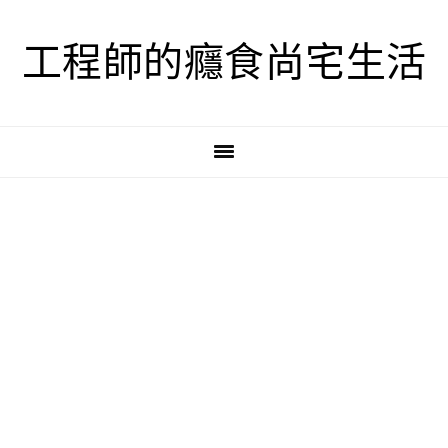
跳
跳
跳
至
至
至
工程師的癮食尚宅生活
主
主
主
要
要
要
導
內
資
覽
容
訊
欄