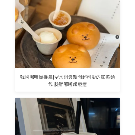
韓國咖啡廳推薦|聖水洞最新開超可愛的熊熊麵
包 臉胖嘟嘟超療癒