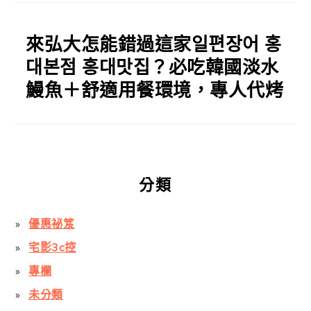
來弘大怎能錯過這家일편장어 홍
대본점 홍대맛집？必吃韓國淡水
鰻魚＋舒適用餐環境，專人代烤
分類
優惠祕笈
宅影3c控
專欄
未分類