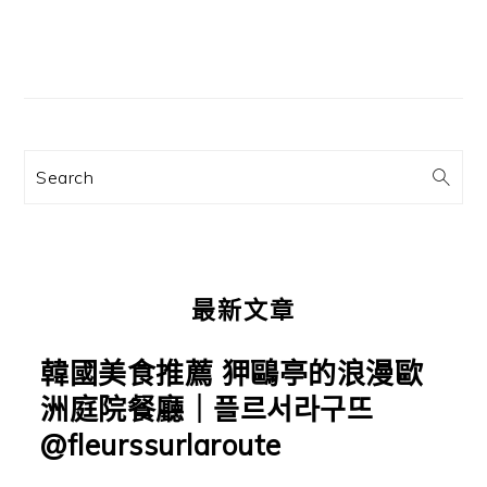
篇
文
主
章:
要
資
訊
Search
欄
最新文章
韓國美食推薦 狎鷗亭的浪漫歐
洲庭院餐廳｜플르서라구뜨
@fleurssurlaroute