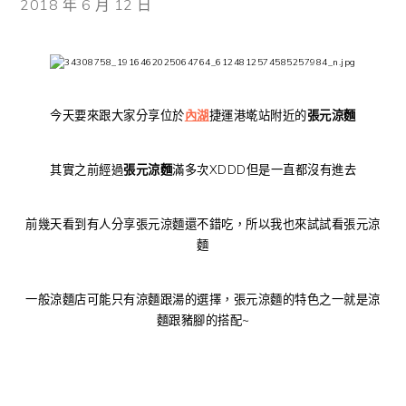
2018 年 6 月 12 日
今天要來跟大家分享位於
內湖
捷運港墘站附近的
張元涼麵
其實之前經過
張元涼麵
滿多次XDDD但是一直都沒有進去
前幾天看到有人分享張元涼麵還不錯吃，所以我也來試試看張元涼
麵
一般涼麵店可能只有涼麵跟湯的選擇，張元涼麵的特色之一就是涼
麵跟豬腳的搭配~
內科美食 內科涼麵 內湖涼麵 張元涼麵菜單 張元涼麵電話