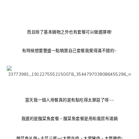
而且除了基本鍋物之外也有套餐可以做選擇唷!
有時候想要豐盛一點犒賞自己套餐我覺得滿不錯的~
當天我一個人用餐真的是有點吃得太罪惡了呀~~
我選的是酸菜魚套餐，酸菜魚套餐是用和風昆布湯鍋
酸菜魚片盤+主菜三選一(大眾牛肉、大眾豬肉、大眾雞肉)