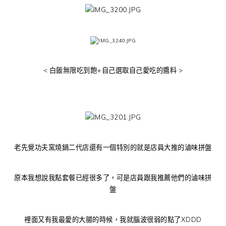
< 白飯無限吃到飽+自己選取自己愛吃的醬料 >
老先覺功夫窯燒鍋二代店還有一個特別的就是店員大推的滷味拼盤
原本我想說我點套餐已經很多了，可是店員跟我推薦他們的滷味拼
盤
裡面又有我最愛的大腸的時候，我就腦波很弱的點了XDDD