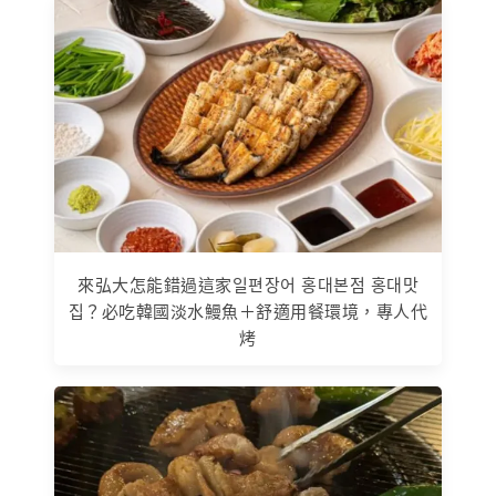
來弘大怎能錯過這家일편장어 홍대본점 홍대맛
집？必吃韓國淡水鰻魚＋舒適用餐環境，專人代
烤