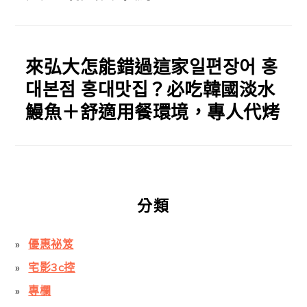
來弘大怎能錯過這家일편장어 홍
대본점 홍대맛집？必吃韓國淡水
鰻魚＋舒適用餐環境，專人代烤
分類
優惠祕笈
宅影3c控
專欄