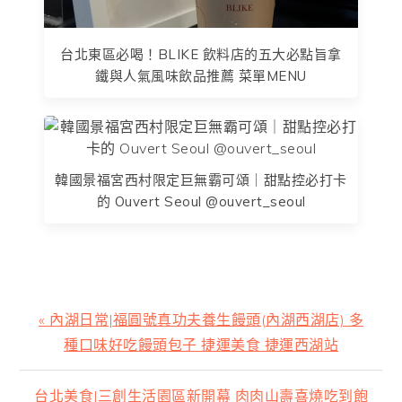
台北東區必喝！BLIKE 飲料店的五大必點旨拿
鐵與人氣風味飲品推薦 菜單MENU
韓國景福宮西村限定巨無霸可頌｜甜點控必打卡
的 Ouvert Seoul @ouvert_seoul
上
« 內湖日常|福圓號真功夫養生饅頭(內湖西湖店) 多
一
種口味好吃饅頭包子 捷運美食 捷運西湖站
篇
文
下
台北美食|三創生活園區新開幕 肉肉山壽喜燒吃到飽