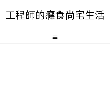
跳
跳
跳
至
至
至
工程師的癮食尚宅生活
主
主
主
要
要
要
導
內
資
覽
容
訊
欄