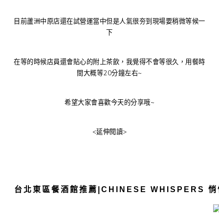
目前蘆洲中原店還在試營運當中但是人氣很夯到現場要稍微等候一
下
在等的時候店員還會貼心的附上茶飲，我覺得不會等很久，用餐時
間大概等20分鐘左右~
希望大家會喜歡今天的分享哦~
<延伸閱讀>
台北東區餐酒館推薦|CHINESE WHISPER