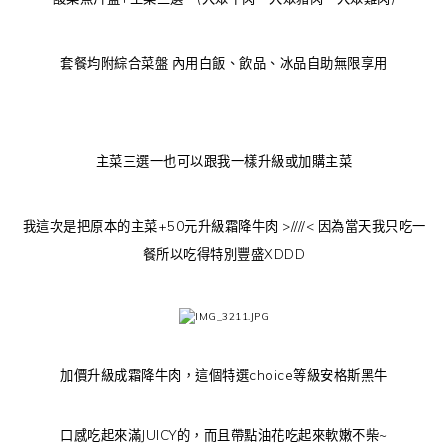
套餐均附綜合菜盤 內用白飯、飲品、冰品自助無限享用
主菜三選一也可以跟我一樣升級或加購主菜
我這次是把原本的主菜+50元升級霜降牛肉 >////< 因為當天我只吃一
餐所以吃得特別豐盛XDDD
加價升級成霜降牛肉，這個特選choice等級安格斯黑牛
口感吃起來滿JUICY的，而且帶點油花吃起來軟嫩不柴~