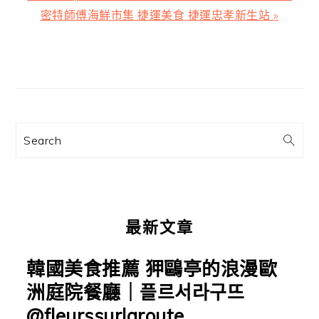
章:
一
密特師傅海鮮市集 捷運美食 捷運忠孝新生站 »
篇
文
主
章:
要
資
訊
Search
欄
最新文章
韓國美食推薦 狎鷗亭的浪漫歐
洲庭院餐廳｜플르서라구뜨
@fleurssurlaroute