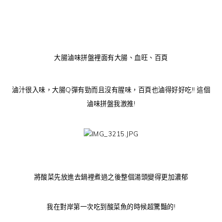
大腸滷味拼盤裡面有大腸、血旺、百頁
滷汁很入味，大腸Q彈有勁而且沒有腥味，百頁也滷得好好吃!! 這個
滷味拼盤我激推!
將酸菜先放進去鍋裡煮過之後整個湯頭變得更加濃郁
我在對岸第一次吃到酸菜魚的時候超驚豔的!