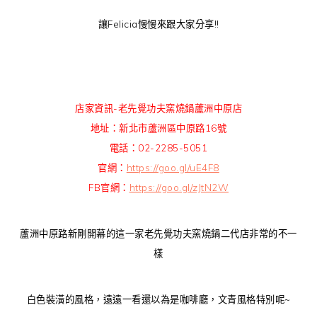
讓Felicia慢慢來跟大家分享!!
店家資訊-老先覺功夫窯燒鍋蘆洲中原店
地址：新北市蘆洲區中原路16號
電話：02-2285-5051
官網：
https://goo.gl/uE4F8
FB官網：
https://goo.gl/zJtN2W
蘆洲中原路新剛開幕的這一家老先覺功夫窯燒鍋二代店非常的不一
樣
白色裝潢的風格，遠遠一看還以為是咖啡廳，文青風格特別呢~