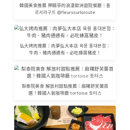
韓國美食推薦 狎鷗亭的浪漫歐洲庭院餐廳｜플
르서라구뜨 @fleurssurlaroute
弘大烤肉推薦｜肉夢弘大本店 육몽 홍대본점：
牛肉、豬肉通通有，必吃蜂窩豬皮！
梨泰院美食 解放村甜點推薦｜麻糬舒芙蕾首
選！韓國人氣咖啡廳 tortoise 토터스