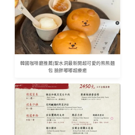
韓國咖啡廳推薦|聖水洞最新開超可愛的熊熊麵
包 臉胖嘟嘟超療癒