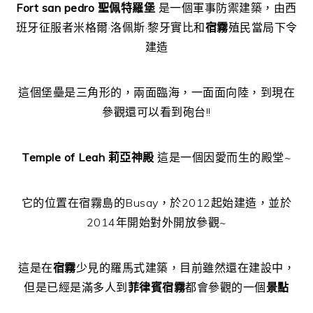
Fort san pedro 聖佩特羅堡
是一個軍事防禦建築，由西
班牙征服者米格爾·洛佩斯·黎牙實比和
宿霧
殖民當局下令
建造
這個堡壘是三角形的，兩面臨海，一面面向陸，到現在
參觀還可以看到砲台!!
Temple of Leah 莉亞神殿
這是一個因愛而生的殿堂~
它的位置在宿霧島的Busay，於2012起始建造，並於
2014年開始對外開放參觀~
這是在
宿霧
少見的羅馬式建築，目前雖然還在建設中，
但是已經是滿多人到
菲律賓宿霧
都會參觀的一個
景點