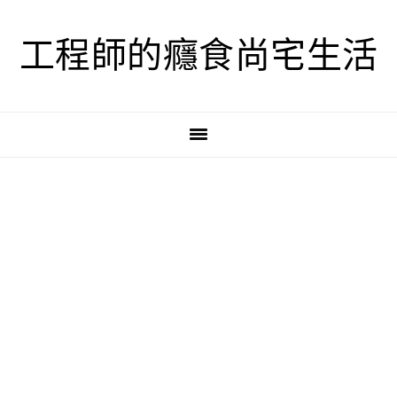
跳
跳
跳
至
至
至
工程師的癮食尚宅生活
主
主
主
要
要
要
導
內
資
覽
容
訊
欄