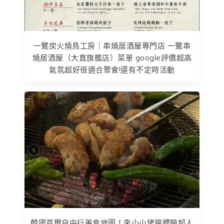
一鷺炭火燒鳥工房｜串燒居酒屋專門店 一鷺串
燒居酒屋（大直旗艦店）菜單 google評價超高
氣氛超好很適合聚會!還有不定時活動
韓國首爾自由行美食地圖！來小小烤腸體驗超人