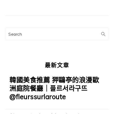
文
主
章:
要
資
訊
Search
欄
最新文章
韓國美食推薦 狎鷗亭的浪漫歐
洲庭院餐廳｜플르서라구뜨
@fleurssurlaroute