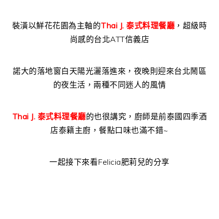
裝潢以鮮花花園為主軸的
Thai J. 泰式料理餐廳
，超級時
尚感的台北ATT信義店
諾大的落地窗白天陽光灑落進來，夜晚則迎來台北鬧區
的夜生活，兩種不同迷人的風情
Thai J. 泰式料理餐廳
的也很講究，廚師是前泰國四季酒
店泰籍主廚，餐點口味也滿不錯~
一起接下來看Felicia肥莉兒的分享