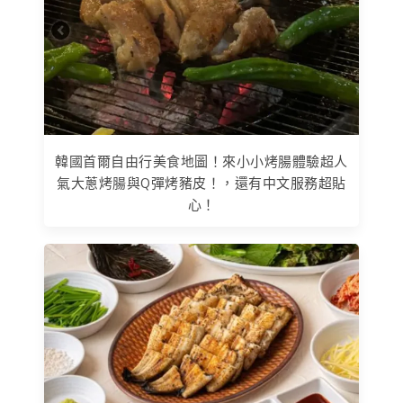
韓國首爾自由行美食地圖！來小小烤腸體驗超人
氣大蔥烤腸與Q彈烤豬皮！，還有中文服務超貼
心！