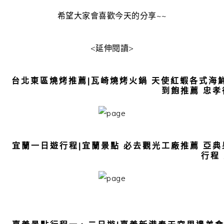
希望大家會喜歡今天的分享~~
<延伸閱讀>
台北東區燒烤推薦|瓦崎燒烤火鍋 天使紅蝦各式海鮮
到飽推薦 忠孝
宜蘭一日遊行程|宜蘭景點 必去觀光工廠推薦 亞典
行程