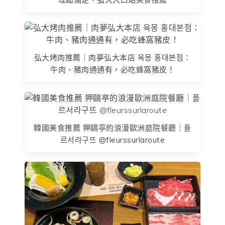
弘大烤肉推薦｜肉夢弘大本店 육몽 홍대본점：
牛肉、豬肉通通有，必吃蜂窩豬皮！
韓國美食推薦 狎鷗亭的浪漫歐洲庭院餐廳｜플
르서라구뜨 @fleurssurlaroute