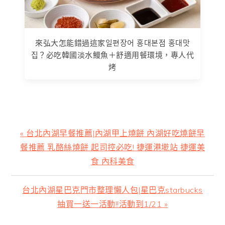
來弘大怎能錯過這家일편장어 홍대본점 홍대맛
집？必吃韓國淡水鰻魚＋舒適用餐環境，專人代
烤
上
« 台北內湖早餐推薦|內湖甲上燒餅 內湖好吃燒餅早
一
餐推薦 乳酪絲燒餅 起司控必吃! 捷運港墘站 捷運美
篇
食 內科美食
文
章:
下
台北內湖星巴克門市整理懶人包|星巴克starbucks
一
抽買一送一活動!!活動到1/21 »
篇