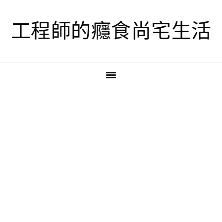
跳
跳
跳
至
至
至
工程師的癮食尚宅生活
主
主
主
要
要
要
導
內
資
覽
容
訊
欄