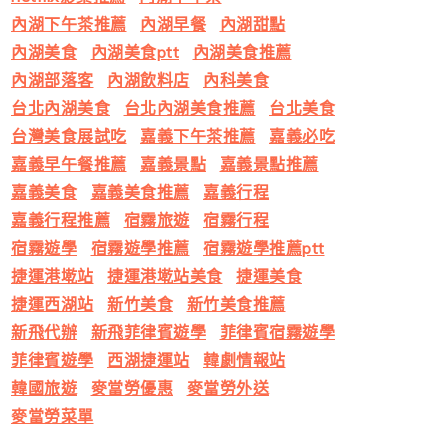
內湖下午茶推薦
內湖早餐
內湖甜點
內湖美食
內湖美食ptt
內湖美食推薦
內湖部落客
內湖飲料店
內科美食
台北內湖美食
台北內湖美食推薦
台北美食
台灣美食展試吃
嘉義下午茶推薦
嘉義必吃
嘉義早午餐推薦
嘉義景點
嘉義景點推薦
嘉義美食
嘉義美食推薦
嘉義行程
嘉義行程推薦
宿霧旅遊
宿霧行程
宿霧遊學
宿霧遊學推薦
宿霧遊學推薦ptt
捷運港墘站
捷運港墘站美食
捷運美食
捷運西湖站
新竹美食
新竹美食推薦
新飛代辦
新飛菲律賓遊學
菲律賓宿霧遊學
菲律賓遊學
西湖捷運站
韓劇情報站
韓國旅遊
麥當勞優惠
麥當勞外送
麥當勞菜單