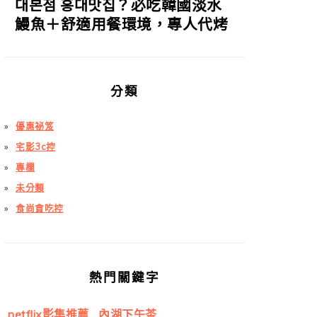
대본점 홍대맛집？必吃韓國淡水
鰻魚＋舒適用餐環境，專人代烤
分類
優惠祕笈
宅影3c控
專欄
未分類
食尚貪吃控
熱門關鍵字
netflix影集推薦
內湖下午茶