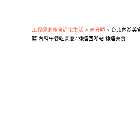
工程師的癮食尚宅生活
>
未分類
>
台北內湖美食
薦 內科午餐吃甚麼? 捷運西湖站 捷運美食