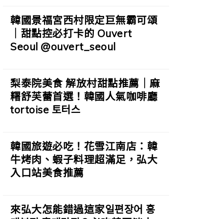
韓國景福宮西村限定巨無霸可頌
｜甜點控必打卡的 Ouvert
Seoul @ouvert_seoul
梨泰院美食 解放村甜點推薦｜麻
糬舒芙蕾首選！韓國人氣咖啡廳
tortoise 토터스
韓國旅遊必吃！花雪江南店：韓
牛烤肉、蝦子料理超滿足，弘大
入口站美食推薦
來弘大怎能錯過這家일편장어 홍