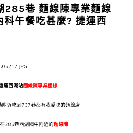
285巷 麵線陳專業麵線
內科午餐吃甚麼? 捷運西
捷運西湖站
麵線陳專業麵線
85巷附近吃到737巷都有我愛吃的麵線店
在285巷西湖國中附近的
麵線陳