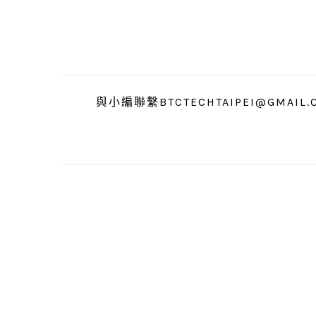
跳
跳
跳
至
至
至
主
主
主
要
要
要
導
內
資
與小編聯繫BTCTECHTAIPEI@GMAIL.
覽
容
訊
欄