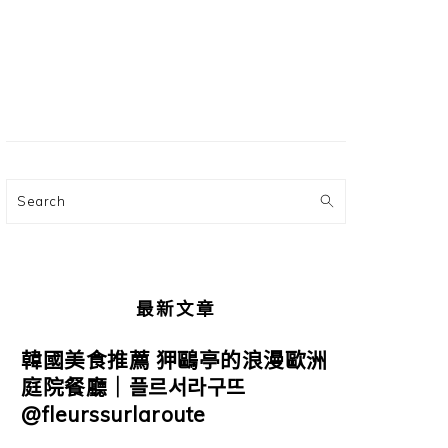
主
要
資
訊
欄
Search
最新文章
韓國美食推薦 狎鷗亭的浪漫歐洲
庭院餐廳｜플르서라구뜨
@fleurssurlaroute