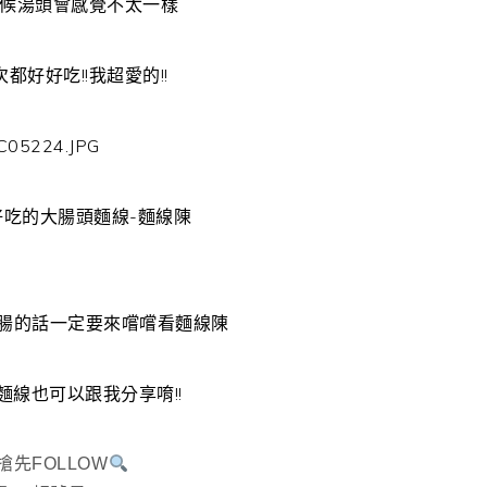
候湯頭會感覺不太一樣
都好好吃!!我超愛的!!
吃的大腸頭麵線-麵線陳
腸的話一定要來嚐嚐看麵線陳
麵線也可以跟我分享唷!!
搶先FOLLOW