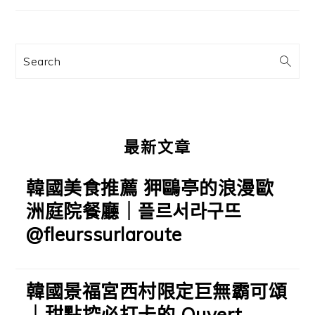
要
資
訊
Search
欄
最新文章
韓國美食推薦 狎鷗亭的浪漫歐
洲庭院餐廳｜플르서라구뜨
@fleurssurlaroute
韓國景福宮西村限定巨無霸可頌
｜甜點控必打卡的 Ouvert