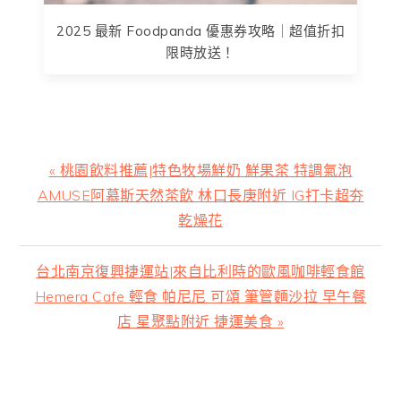
2025 最新 Foodpanda 優惠券攻略｜超值折扣
限時放送！
上
« 桃園飲料推薦|特色牧場鮮奶 鮮果茶 特調氣泡
一
AMUSE阿慕斯天然茶飲 林口長庚附近 IG打卡超夯
篇
乾燥花
文
章:
下
台北南京復興捷運站|來自比利時的歐風咖啡輕食館
一
Hemera Cafe 輕食 帕尼尼 可頌 筆管麵沙拉 早午餐
篇
店 星聚點附近 捷運美食 »
文
章:
主