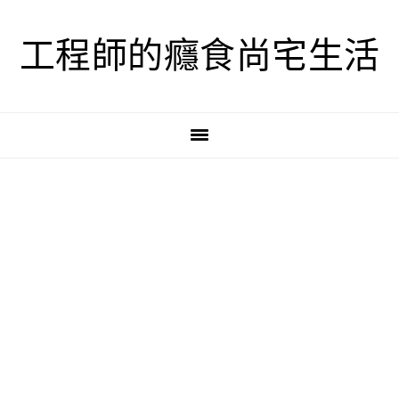
跳
跳
跳
至
至
至
工程師的癮食尚宅生活
主
主
主
要
要
要
導
內
資
覽
容
訊
欄