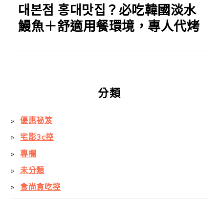
대본점 홍대맛집？必吃韓國淡水
鰻魚＋舒適用餐環境，專人代烤
分類
優惠祕笈
宅影3c控
專欄
未分類
食尚貪吃控