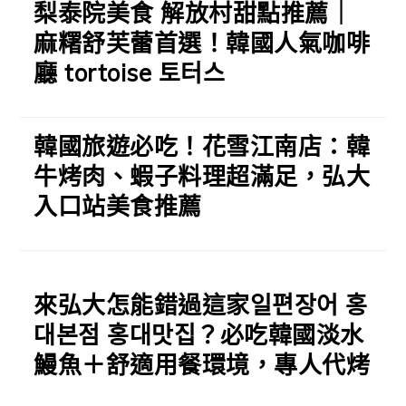
梨泰院美食 解放村甜點推薦｜
麻糬舒芙蕾首選！韓國人氣咖啡
廳 tortoise 토터스
韓國旅遊必吃！花雪江南店：韓
牛烤肉、蝦子料理超滿足，弘大
入口站美食推薦
來弘大怎能錯過這家일편장어 홍
대본점 홍대맛집？必吃韓國淡水
鰻魚＋舒適用餐環境，專人代烤