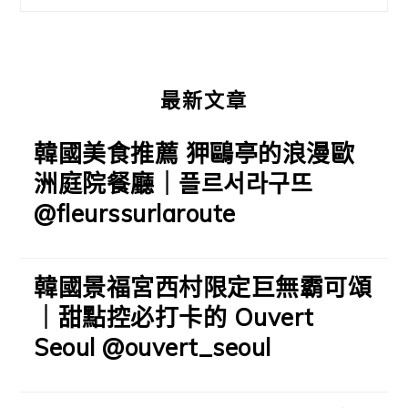
欄
最新文章
韓國美食推薦 狎鷗亭的浪漫歐
洲庭院餐廳｜플르서라구뜨
@fleurssurlaroute
韓國景福宮西村限定巨無霸可頌
｜甜點控必打卡的 Ouvert
Seoul @ouvert_seoul