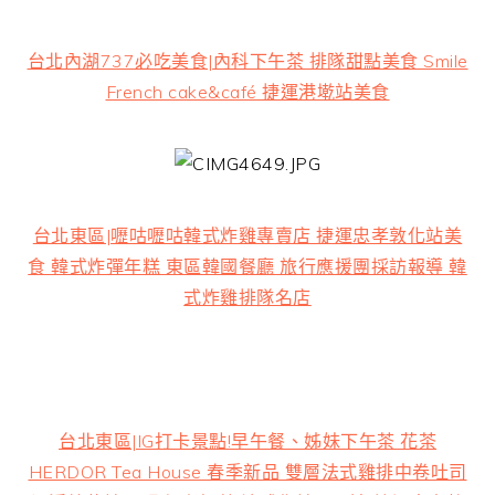
台北內湖737必吃美食|內科下午茶 排隊甜點美食 Smile
French cake&café 捷運港墘站美食
台北東區|嚦咕嚦咕韓式炸雞專賣店 捷運忠孝敦化站美
食 韓式炸彈年糕 東區韓國餐廳 旅行應援團採訪報導 韓
式炸雞排隊名店
台北東區|IG打卡景點!早午餐、姊妹下午茶 花茶
HERDOR Tea House 春季新品 雙層法式雞排中卷吐司