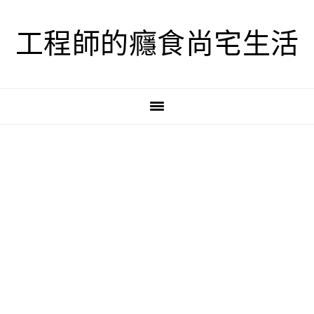
跳
跳
跳
至
至
至
工程師的癮食尚宅生活
主
主
主
要
要
要
導
內
資
覽
容
訊
欄