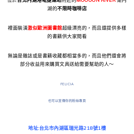
位於
台北內湖港墘捷運站
附近的
MOOOON RIVER
是內
湖的
不限時咖啡店
裡面裝潢
激似歐洲圖書館
超級漂亮的，而且還提供多樣
的書籍供大家閱看
無論是雜誌或是書籍收藏都相當多的，而且他們還會將
部分收益用來購買文具送給需要幫助的人～
FELICIA
也可以宣傳你的粉絲專頁
地址:台北市內湖區瑞光路218號1樓