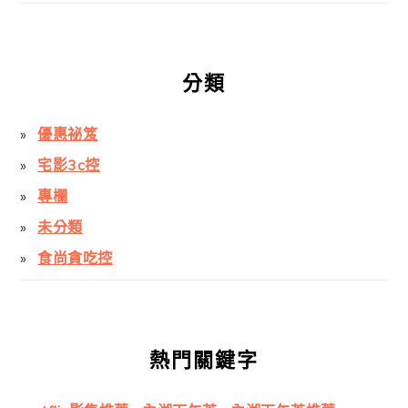
分類
優惠祕笈
宅影3c控
專欄
未分類
食尚貪吃控
熱門關鍵字