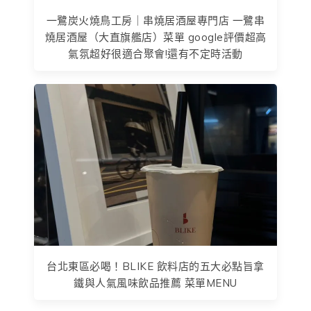
一鷺炭火燒鳥工房｜串燒居酒屋專門店 一鷺串
燒居酒屋（大直旗艦店）菜單 google評價超高
氣氛超好很適合聚會!還有不定時活動
台北東區必喝！BLIKE 飲料店的五大必點旨拿
鐵與人氣風味飲品推薦 菜單MENU