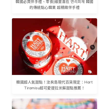
韓國必買伴手禮、零食|緣里喜在 연리희재 韓國
的傳統點心韓果 超精緻伴手禮
韓國超人氣甜點！汝矣島現代百貨限定：Hart
Tiramisu超可愛提拉米蘇甜點推薦！