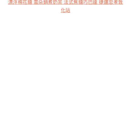
漂浮棉花糖 雲朵鍋煮奶茶 法式焦糖巧巴達 捷運忠孝敦
化站