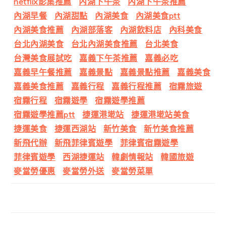
netflix影集推薦
內湖下午茶
內湖下午茶推薦
內湖早餐
內湖甜點
內湖美食
內湖美食ptt
內湖美食推薦
內湖部落客
內湖飲料店
內科美食
台北內湖美食
台北內湖美食推薦
台北美食
台灣美食展試吃
嘉義下午茶推薦
嘉義必吃
嘉義早午餐推薦
嘉義景點
嘉義景點推薦
嘉義美食
嘉義美食推薦
嘉義行程
嘉義行程推薦
宿霧旅遊
宿霧行程
宿霧遊學
宿霧遊學推薦
宿霧遊學推薦ptt
捷運港墘站
捷運港墘站美食
捷運美食
捷運西湖站
新竹美食
新竹美食推薦
新飛代辦
新飛菲律賓遊學
菲律賓宿霧遊學
菲律賓遊學
西湖捷運站
韓劇情報站
韓國旅遊
麥當勞優惠
麥當勞外送
麥當勞菜單