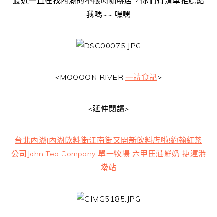
最近一直在找內湖的不限時咖啡店，你們有清單推薦給
我嗎~~ 嘿嘿
<MOOOON RIVER
一訪食記
>
<延伸閱讀>
台北內湖|內湖飲料街江南街又開新飲料店啦!約翰紅茶
公司John Tea Company 單一牧場 六甲田莊鮮奶 捷運港
墘站