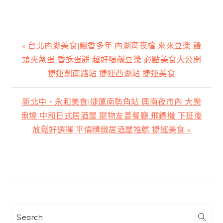
上
« 台北內湖美食|飄香多年 內湖宵夜檔 來來豆漿 饅
一
頭夾蔥蛋 香酥蛋餅 超好喝鹹豆漿 必點美食大公開
篇
捷運劍南路站 捷運西湖站 捷運美食
文
章:
下
新北中、永和美食|捷運南勢角站 興南夜市內 大樂
一
串燒 中和日式居酒屋 寵物友善餐廳 飛鏢機 下班後
篇
放鬆好選擇 平價精緻居酒屋推薦 捷運美食 »
文
章:
主
要
資
訊
Search