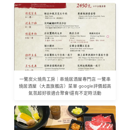
一鷺炭火燒鳥工房｜串燒居酒屋專門店 一鷺串
燒居酒屋（大直旗艦店）菜單 google評價超高
氣氛超好很適合聚會!還有不定時活動