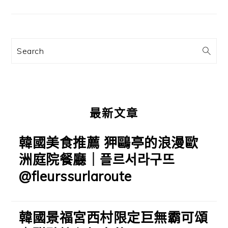
章:
要
資
訊
Search
欄
最新文章
韓國美食推薦 狎鷗亭的浪漫歐
洲庭院餐廳｜플르서라구뜨
@fleurssurlaroute
韓國景福宮西村限定巨無霸可頌