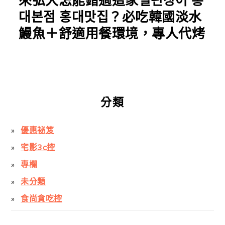
來弘大怎能錯過這家일편장어 홍
대본점 홍대맛집？必吃韓國淡水
鰻魚＋舒適用餐環境，專人代烤
分類
優惠祕笈
宅影3c控
專欄
未分類
食尚貪吃控