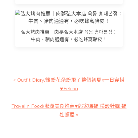
弘大烤肉推薦｜肉夢弘大本店 육몽 홍대본점：
牛肉、豬肉通通有，必吃蜂窩豬皮！
上
« Outfit Diary/繽紛花朵紛飛了整個初夏x一日穿搭
一
♥Felicia
篇
文
下
Travel n Food/澎湖美食推薦♥郭家賜福 帶殼牡蠣 福
章:
一
牡蠣屋 »
篇
文
主