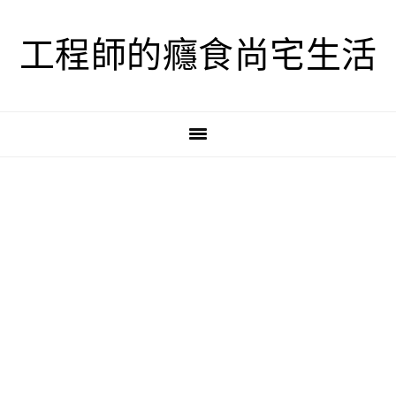
跳
跳
跳
至
至
至
工程師的癮食尚宅生活
主
主
主
要
要
要
導
內
資
覽
容
訊
欄