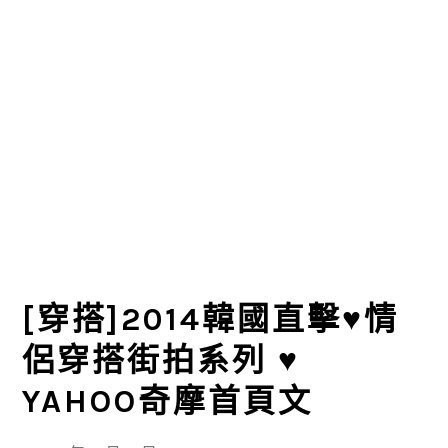
[穿搭]2014韓國直擊♥情
侶穿搭街拍系列 ♥
YAHOO奇摩首頁文