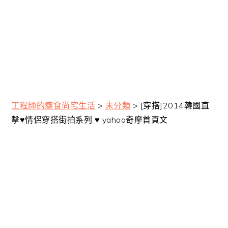
工程師的癮食尚宅生活
>
未分類
>
[穿搭]2014韓國直
擊♥情侶穿搭街拍系列 ♥ yahoo奇摩首頁文