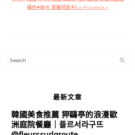
章:
一
攝地♥坡州 普羅旺斯村La Provence »
篇
文
主
章:
要
資
訊
Search
欄
最新文章
韓國美食推薦 狎鷗亭的浪漫歐
洲庭院餐廳｜플르서라구뜨
@fleurssurlaroute