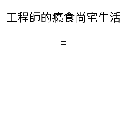
跳
跳
跳
至
至
至
工程師的癮食尚宅生活
主
主
主
要
要
要
導
內
資
覽
容
訊
欄