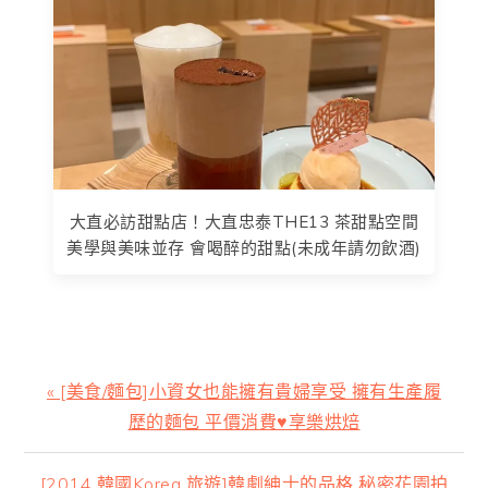
大直必訪甜點店！大直忠泰THE13 茶甜點空間
美學與美味並存 會喝醉的甜點(未成年請勿飲酒)
上
« [美食/麵包]小資女也能擁有貴婦享受 擁有生產履
一
歷的麵包 平價消費♥享樂烘焙
篇
文
下
[2014 韓國Korea 旅遊]韓劇紳士的品格 秘密花園拍