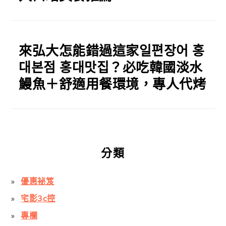
來弘大怎能錯過這家일편장어 홍
대본점 홍대맛집？必吃韓國淡水
鰻魚＋舒適用餐環境，專人代烤
分類
優惠祕笈
宅影3c控
專欄