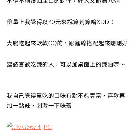
不得不稱讚油庫口的蚵仔，好大又飽滿>////<
份量上我覺得以40元來說算划算唷XDDD
大腸吃起來軟軟QQ的，跟麵線搭配起來剛剛好
建議喜歡吃辣的人，可以加桌面上的辣油唷～
我自己覺得單吃的口味有點不夠豐富，喜歡再
加一點辣，刺激一下味蕾