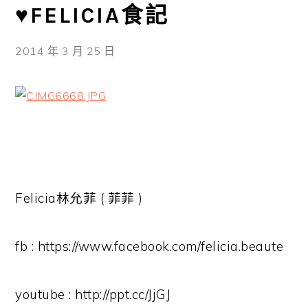
♥FELICIA食記
2014 年 3 月 25 日
Felicia林允菲 ( 菲菲 )
fb : https://www.facebook.com/felicia.beaute
youtube : http://ppt.cc/JjGJ