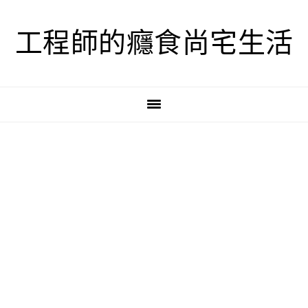
跳
跳
跳
至
至
至
工程師的癮食尚宅生活
主
主
主
要
要
要
導
內
資
覽
容
訊
欄