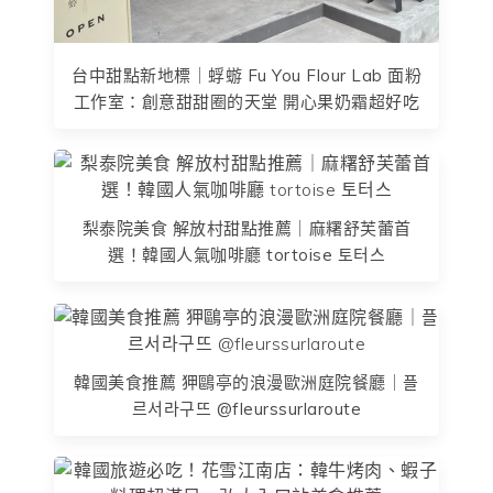
台中甜點新地標｜蜉蝣 Fu You Flour Lab 面粉
工作室：創意甜甜圈的天堂 開心果奶霜超好吃
梨泰院美食 解放村甜點推薦｜麻糬舒芙蕾首
選！韓國人氣咖啡廳 tortoise 토터스
韓國美食推薦 狎鷗亭的浪漫歐洲庭院餐廳｜플
르서라구뜨 @fleurssurlaroute