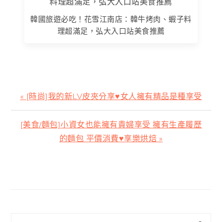
韓國旅遊必吃！花雪江南店：韓牛烤肉、蝦子料
理超滿足，弘大入口站美食推薦
上
« [時尚]我的新LV皮夾分享♥女人擁有精品是種享受
一
篇
下
[美食/麵包]小資女也能擁有貴婦享受 擁有生產履歷
文
一
的麵包 平價消費♥享樂烘焙 »
章:
篇
文
主
章:
要
資