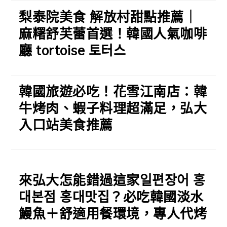
梨泰院美食 解放村甜點推薦｜
麻糬舒芙蕾首選！韓國人氣咖啡
廳 tortoise 토터스
韓國旅遊必吃！花雪江南店：韓
牛烤肉、蝦子料理超滿足，弘大
入口站美食推薦
來弘大怎能錯過這家일편장어 홍
대본점 홍대맛집？必吃韓國淡水
鰻魚＋舒適用餐環境，專人代烤