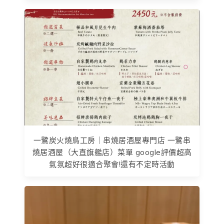
一鷺炭火燒鳥工房｜串燒居酒屋專門店 一鷺串
燒居酒屋（大直旗艦店）菜單 google評價超高
氣氛超好很適合聚會!還有不定時活動