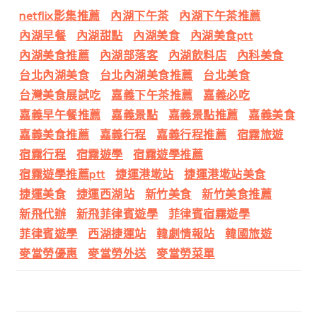
netflix影集推薦
內湖下午茶
內湖下午茶推薦
內湖早餐
內湖甜點
內湖美食
內湖美食ptt
內湖美食推薦
內湖部落客
內湖飲料店
內科美食
台北內湖美食
台北內湖美食推薦
台北美食
台灣美食展試吃
嘉義下午茶推薦
嘉義必吃
嘉義早午餐推薦
嘉義景點
嘉義景點推薦
嘉義美食
嘉義美食推薦
嘉義行程
嘉義行程推薦
宿霧旅遊
宿霧行程
宿霧遊學
宿霧遊學推薦
宿霧遊學推薦ptt
捷運港墘站
捷運港墘站美食
捷運美食
捷運西湖站
新竹美食
新竹美食推薦
新飛代辦
新飛菲律賓遊學
菲律賓宿霧遊學
菲律賓遊學
西湖捷運站
韓劇情報站
韓國旅遊
麥當勞優惠
麥當勞外送
麥當勞菜單