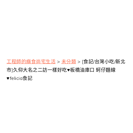
工程師的癮食尚宅生活
>
未分類
>
[食記/台灣小吃/新北
市]久仰大名之二訪一樣好吃♥板橋油庫口 蚵仔麵線
♥felicia食記