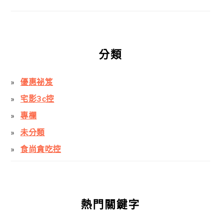
分類
優惠祕笈
宅影3c控
專欄
未分類
食尚貪吃控
熱門關鍵字