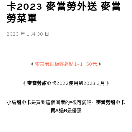
卡2023 麥當勞外送 麥當
勞菜單
2023 年 1 月 30 日
《
麥當勞銅板輕鬆點1+1=50元
》
《
麥當勞甜心卡
2022使用到2023 3月 》
小編
甜心卡
是買到這個圖案的!!很可愛吧~
麥當勞甜心卡
買A送B
最優惠