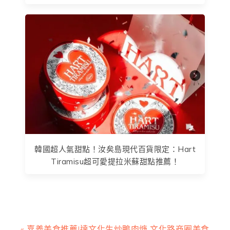
韓國超人氣甜點！汝矣島現代百貨限定：Hart
Tiramisu超可愛提拉米蘇甜點推薦！
上
« 嘉義美食推薦|達文化生炒鴨肉焿 文化路商圈美食