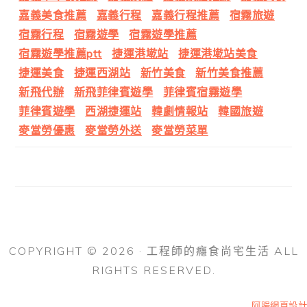
嘉義美食推薦
嘉義行程
嘉義行程推薦
宿霧旅遊
宿霧行程
宿霧遊學
宿霧遊學推薦
宿霧遊學推薦ptt
捷運港墘站
捷運港墘站美食
捷運美食
捷運西湖站
新竹美食
新竹美食推薦
新飛代辦
新飛菲律賓遊學
菲律賓宿霧遊學
菲律賓遊學
西湖捷運站
韓劇情報站
韓國旅遊
麥當勞優惠
麥當勞外送
麥當勞菜單
COPYRIGHT © 2026 · 工程師的癮食尚宅生活 ALL
RIGHTS RESERVED.
阿腸網頁設計