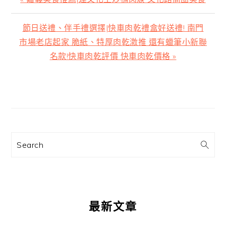
一
篇
下
節日送禮、伴手禮選擇|快車肉乾禮盒好送禮! 南門
文
一
市場老店起家 脆紙、特厚肉乾激推 還有蠟筆小新聯
章:
篇
名款!快車肉乾評價 快車肉乾價格 »
文
章:
主
要
資
訊
Search
欄
最新文章