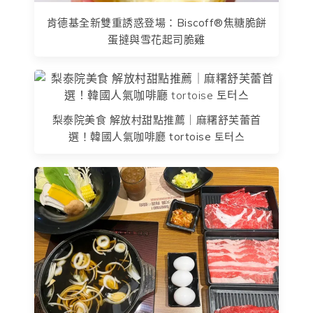
肯德基全新雙重誘惑登場：Biscoff®焦糖脆餅
蛋撻與雪花起司脆雞
梨泰院美食 解放村甜點推薦｜麻糬舒芙蕾首
選！韓國人氣咖啡廳 tortoise 토터스