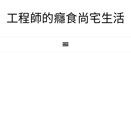
跳
跳
跳
至
至
至
工程師的癮食尚宅生活
主
主
主
要
要
要
導
內
資
覽
容
訊
欄