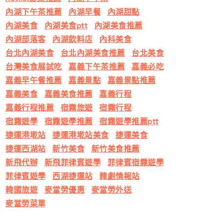
內湖下午茶推薦
內湖早餐
內湖甜點
內湖美食
內湖美食ptt
內湖美食推薦
內湖部落客
內湖飲料店
內科美食
台北內湖美食
台北內湖美食推薦
台北美食
台灣美食展試吃
嘉義下午茶推薦
嘉義必吃
嘉義早午餐推薦
嘉義景點
嘉義景點推薦
嘉義美食
嘉義美食推薦
嘉義行程
嘉義行程推薦
宿霧旅遊
宿霧行程
宿霧遊學
宿霧遊學推薦
宿霧遊學推薦ptt
捷運港墘站
捷運港墘站美食
捷運美食
捷運西湖站
新竹美食
新竹美食推薦
新飛代辦
新飛菲律賓遊學
菲律賓宿霧遊學
菲律賓遊學
西湖捷運站
韓劇情報站
韓國旅遊
麥當勞優惠
麥當勞外送
麥當勞菜單