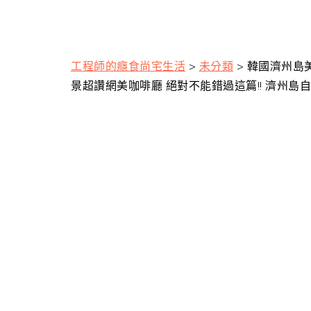
工程師的癮食尚宅生活
>
未分類
>
韓國濟州島美
景超讚網美咖啡廳 絕對不能錯過這篇!! 濟州島