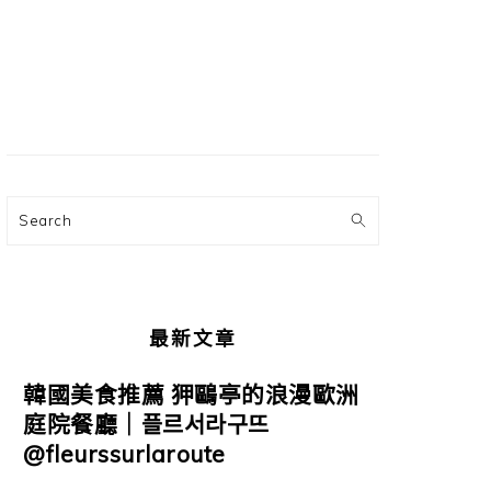
主
要
資
訊
欄
Search
最新文章
韓國美食推薦 狎鷗亭的浪漫歐洲
庭院餐廳｜플르서라구뜨
@fleurssurlaroute