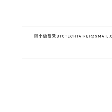
跳
跳
跳
至
至
至
主
主
主
要
要
要
導
內
資
與小編聯繫BTCTECHTAIPEI@GMAIL.
覽
容
訊
欄