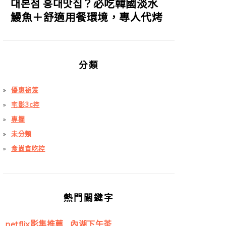
대본점 홍대맛집？必吃韓國淡水
鰻魚＋舒適用餐環境，專人代烤
分類
優惠祕笈
宅影3c控
專欄
未分類
食尚貪吃控
熱門關鍵字
netflix影集推薦
內湖下午茶