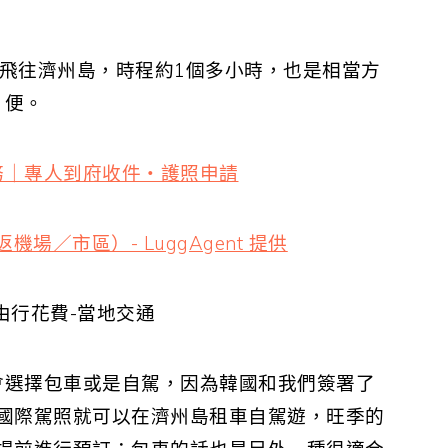
飛往濟州島，時程約1個多小時，也是相當方
便。
務｜專人到府收件・護照申請
場／市區）- LuggAgent 提供
由行花費-當地交通
會選擇包車或是自駕，因為韓國和我們簽署了
國際駕照就可以在濟州島租車自駕遊，旺季的