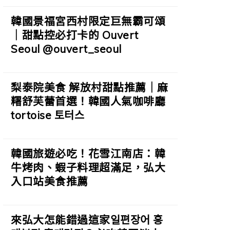
韓國景福宮西村限定巨無霸可頌
｜甜點控必打卡的 Ouvert
Seoul @ouvert_seoul
梨泰院美食 解放村甜點推薦｜麻
糬舒芙蕾首選！韓國人氣咖啡廳
tortoise 토터스
韓國旅遊必吃！花雪江南店：韓
牛烤肉、蝦子料理超滿足，弘大
入口站美食推薦
來弘大怎能錯過這家일편장어 홍