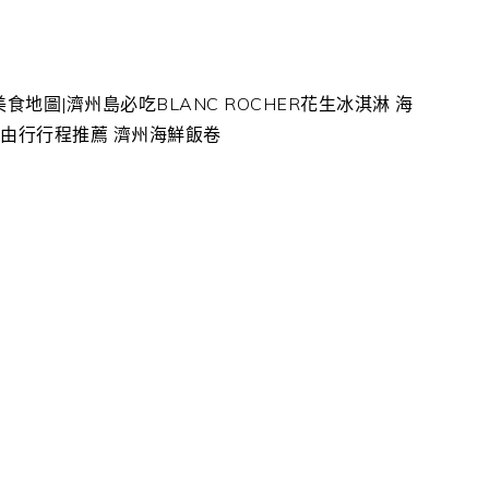
食地圖|濟州島必吃BLANC ROCHER花生冰淇淋 海
自由行行程推薦 濟州海鮮飯卷