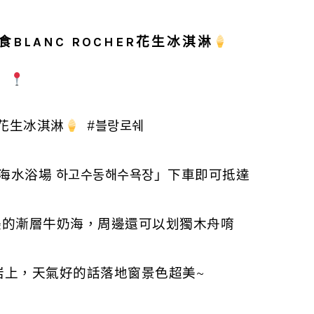
食
BLANC ROCHER花生冰淇淋
ER花生冰淇淋
#블랑로쉐
海水浴場 하고수동해수욕장」下車即可抵達
是超美的漸層牛奶海，周邊還可以划獨木舟唷
於礁岩上，天氣好的話落地窗景色超美~