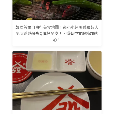
韓國首爾自由行美食地圖！來小小烤腸體驗超人
氣大蔥烤腸與Q彈烤豬皮！，還有中文服務超貼
心！