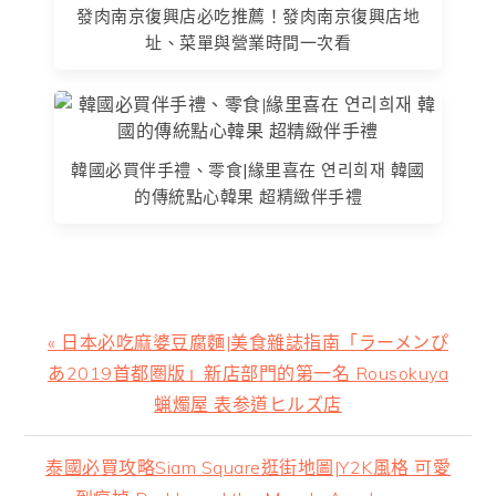
發肉南京復興店必吃推薦！發肉南京復興店地
址、菜單與營業時間一次看
韓國必買伴手禮、零食|緣里喜在 연리희재 韓國
的傳統點心韓果 超精緻伴手禮
上
« 日本必吃麻婆豆腐麵|美食雜誌指南「ラーメンぴ
一
あ2019首都圏版」新店部門的第一名 Rousokuya
篇
蝋燭屋 表参道ヒルズ店
文
章:
下
泰國必買攻略Siam Square逛街地圖|Y2K風格 可愛