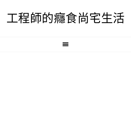
跳
跳
跳
至
至
至
工程師的癮食尚宅生活
主
主
主
要
要
要
導
內
資
覽
容
訊
欄