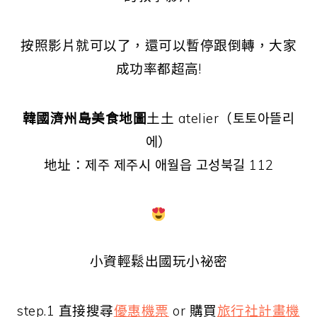
按照影片就可以了，還可以暫停跟倒轉，大家
成功率都超高!
韓國濟州島美食地圖
土土 atelier（토토아뜰리
에）
地址：제주 제주시 애월읍 고성북길 112
小資輕鬆出國玩小祕密
step.1 直接搜尋
優惠機票
or 購買
旅行社計畫機