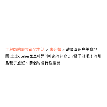
工程師的癮食尚宅生活
>
未分類
>
韓國濟州島美食地
圖|土土atelier토토아뜰리에來濟州島DIY橘子派吧！濟州
島親子旅遊、情侶約會行程推薦