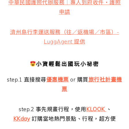
中華民國護照代辦服務｜專人到府收件・護照
申請
濟州島行李運送服務（往／返機場／市區）-
LuggAgent 提供
小資輕鬆出國玩小祕密
step.1 直接搜尋
優惠機票
or 購買
旅行社計畫機
票
step.2 事先規畫行程，使用
KLOOK
、
KKday
訂購當地熱門景點、行程，超方便