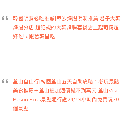
韓國明洞必吃推薦|華沙烤腸明洞推薦 君子大韓
烤腸分店 超犯規的大韓烤腸套餐沾上起司粉超
好吃! #跟著韓星吃
釜山自由行|韓國釜山五天自助攻略：必玩景點
美食推薦＋釜山機加酒價錢不到萬元 釜山Visit
Busan Pass景點通行證24/48小時內免費玩30
個景點