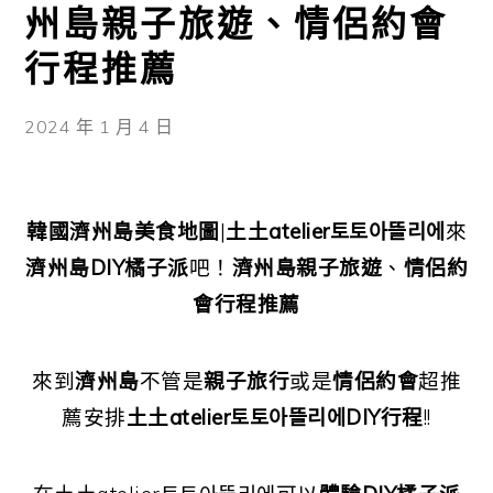
州島親子旅遊、情侶約會
行程推薦
2024 年 1 月 4 日
韓國濟州島美食地圖
|
土土atelier토토아뜰리에
來
濟州島DIY橘子派
吧！
濟州島親子旅遊
、
情侶約
會行程推薦
來到
濟州島
不管是
親子旅行
或是
情侶約會
超推
薦安排
土土atelier토토아뜰리에DIY行程
!!