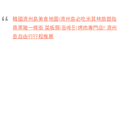
韓國濟州島美食地圖|濟州島必吃米其林旅遊指
南黑豬一條街 菜板豚(돔베돈)烤肉專門店!! 濟州
島自由行行程推薦