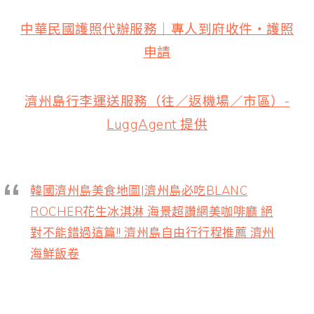
中華民國護照代辦服務｜專人到府收件・護照
申請
濟州島行李運送服務（往／返機場／市區）-
LuggAgent 提供
韓國濟州島美食地圖|濟州島必吃BLANC
ROCHER花生冰淇淋 海景超讚網美咖啡廳 絕
對不能錯過這篇!! 濟州島自由行行程推薦 濟州
海鮮飯卷