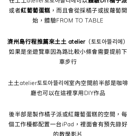
在土土atelier토토아뜰리에可以
體驗DIY橘子派
或者
紅蔔蔔蛋糕
，而且會從採橘子或拔蘿蔔開
始，體驗FROM TO TABLE
濟州島行程推薦來土土 atelier
（토토아뜰리에）
如果是坐遊覽車因為路比較小條會需要提前下
車步行
土土atelier토토아뜰리에室內空間前半部是咖啡
廳也可以在這裡享用DIY作品
後半部是製作橘子派或紅蘿蔔蛋糕的空間，每
個工作檯都配置一台iPad，裡面會有預先錄好
的教學影片