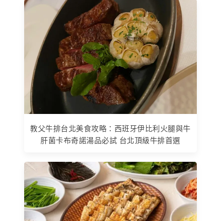
教父牛排台北美食攻略：西班牙伊比利火腿與牛
肝菌卡布奇諾湯品必試 台北頂級牛排首選