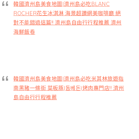
韓國濟州島美食地圖|濟州島必吃BLANC
ROCHER花生冰淇淋 海景超讚網美咖啡廳 絕
對不能錯過這篇!! 濟州島自由行行程推薦 濟州
海鮮飯卷
韓國濟州島美食地圖|濟州島必吃米其林旅遊指
南黑豬一條街 菜板豚(돔베돈)烤肉專門店!! 濟州
島自由行行程推薦