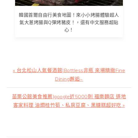
韓國首爾自由行美食地圖！來小小烤腸體驗超人
氣大蔥烤腸與Q彈烤豬皮！，還有中文服務超貼
心！
上
« 台北松山人氣餐酒館|Bottless非瓶 來場精緻Fine
一
Dining邂逅~
篇
文
下
苗栗公館美食推薦|google近5000則 福樂麵店 道地
章:
一
客家料理 油燜桂竹筍、私房豆腐、黑糖糕超好吃 »
篇
文
主
章:
要