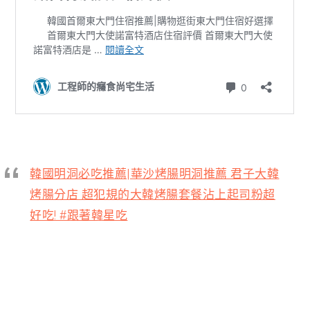
韓國明洞必吃推薦|華沙烤腸明洞推薦 君子大韓
烤腸分店 超犯規的大韓烤腸套餐沾上起司粉超
好吃! #跟著韓星吃