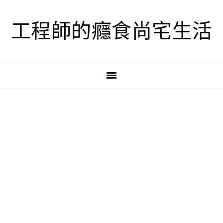
跳
跳
跳
至
至
至
工程師的癮食尚宅生活
主
主
主
要
要
要
導
內
資
覽
容
訊
欄