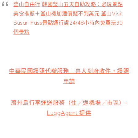
釜山自由行|韓國釜山五天自助攻略：必玩景點
美食推薦＋釜山機加酒價錢不到萬元 釜山Visit
Busan Pass景點通行證24/48小時內免費玩30
個景點
中華民國護照代辦服務｜專人到府收件・護照
申請
濟州島行李運送服務（往／返機場／市區）-
LuggAgent 提供