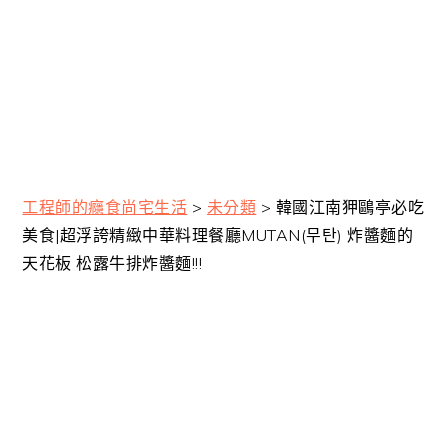
工程師的癮食尚宅生活
>
未分類
>
韓國江南狎鷗亭必吃
美食|超浮誇精緻中華料理餐廳MUTAN(무탄) 炸醬麵的
天花板 松露牛排炸醬麵!!!