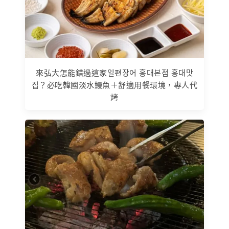
來弘大怎能錯過這家일편장어 홍대본점 홍대맛
집？必吃韓國淡水鰻魚＋舒適用餐環境，專人代
烤