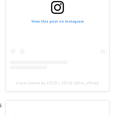
View this post on Instagram
A post shared by 1인1잔 | 1인1상 (@1in_official)