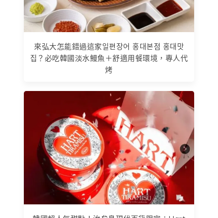
來弘大怎能錯過這家일편장어 홍대본점 홍대맛
집？必吃韓國淡水鰻魚＋舒適用餐環境，專人代
烤