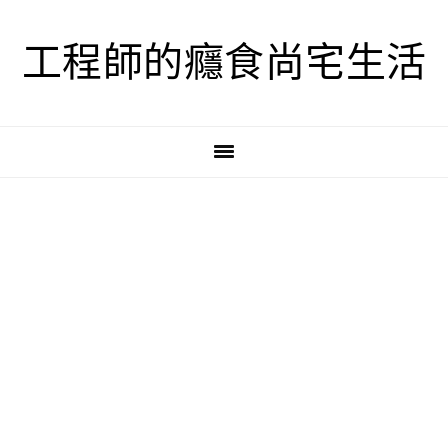
跳
跳
跳
至
至
至
工程師的癮食尚宅生活
主
主
主
要
要
要
導
內
資
覽
容
訊
欄