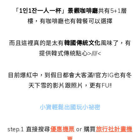
「
1인1잔一人一杯
」
景觀咖啡廳
共有5+1層
樓，有咖啡廳也有韓餐可以選擇
而且這裡真的是太有
韓國傳統文化
風味了，有
提供韓式傳統點心>////<
目前爆紅中，到假日都會大客滿!!官方IG也有冬
天下雪的影片跟照片，更有FU!!
小資輕鬆出國玩小祕密
step.1 直接搜尋
優惠機票
or 購買
旅行社計畫機
票