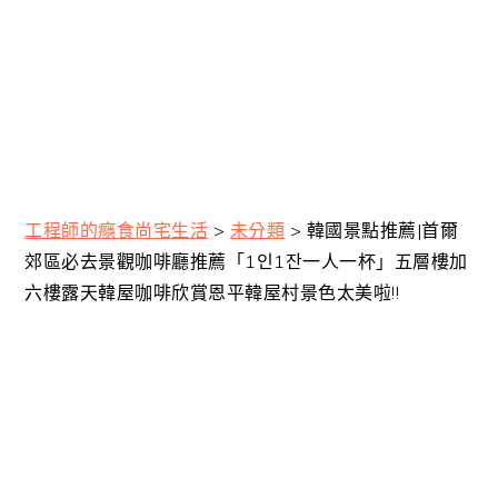
工程師的癮食尚宅生活
>
未分類
>
韓國景點推薦|首爾
郊區必去景觀咖啡廳推薦「1인1잔一人一杯」五層樓加
六樓露天韓屋咖啡欣賞恩平韓屋村景色太美啦!!