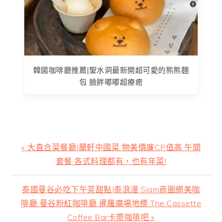
韓國咖啡廳推薦|聖水洞最新開超可愛的熊熊麵
包 臉胖嘟嘟超療癒
上
« 大直合菜餐廳|蘭軒中國菜 物美價廉CP值高 午間
一
套餐 各式料理都有，也有年菜!
篇
文
下
泰國曼谷必吃下午茶甜點|泰浪漫 Siam商圈網美咖
章:
一
啡廳 曼谷粉紅咖啡廳 暹羅廣場地標 The Cassette
篇
Coffee Bar卡帶咖啡吧 »