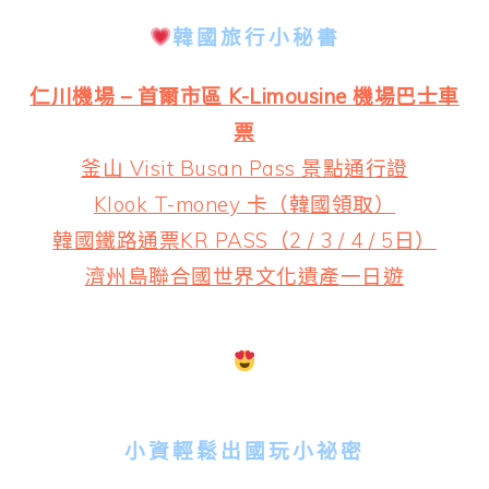
韓國旅行小秘書
仁川機場 – 首爾市區 K-Limousine 機場巴士車
票
釜山 Visit Busan Pass 景點通行證
Klook T-money 卡（韓國領取）
韓國鐵路通票KR PASS（2 / 3 / 4 / 5日）
濟州島聯合國世界文化遺產一日遊
小資輕鬆出國玩小祕密