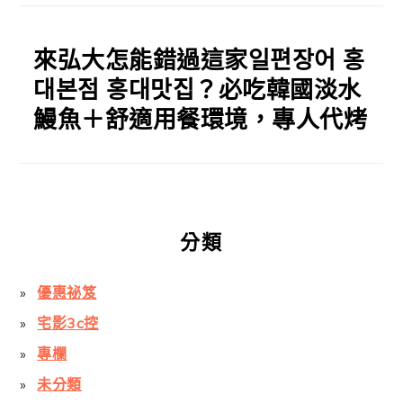
來弘大怎能錯過這家일편장어 홍
대본점 홍대맛집？必吃韓國淡水
鰻魚＋舒適用餐環境，專人代烤
分類
優惠祕笈
宅影3c控
專欄
未分類