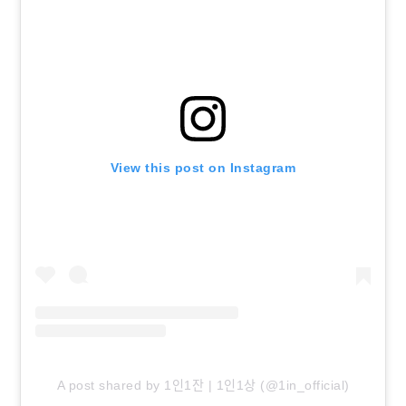
View this post on Instagram
A post shared by 1인1잔 | 1인1상 (@1in_official)