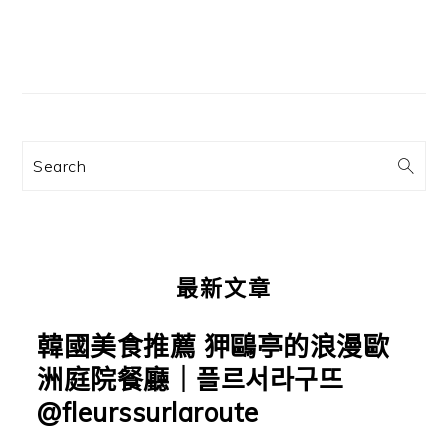
文
章:
主
要
資
訊
Search
欄
最新文章
韓國美食推薦 狎鷗亭的浪漫歐
洲庭院餐廳｜플르서라구뜨
@fleurssurlaroute