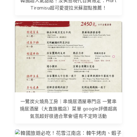
韓國超人氣甜點！汝矣島現代百貨限定：Hart
Tiramisu超可愛提拉米蘇甜點推薦！
一鷺炭火燒鳥工房｜串燒居酒屋專門店 一鷺串
燒居酒屋（大直旗艦店）菜單 google評價超高
氣氛超好很適合聚會!還有不定時活動