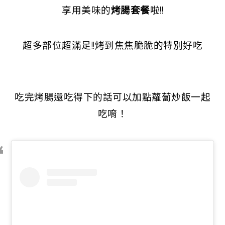
享用美味的
烤腸套餐
啦!!
超多部位超滿足!!烤到焦焦脆脆的特別好吃
吃完烤腸還吃得下的話可以加點蘿蔔炒飯一起
吃唷！