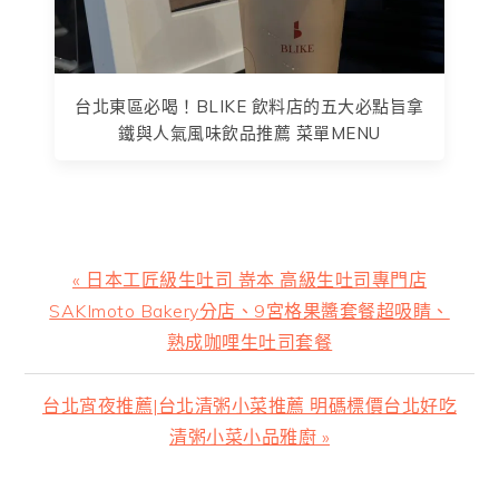
台北東區必喝！BLIKE 飲料店的五大必點旨拿
鐵與人氣風味飲品推薦 菜單MENU
上
« 日本工匠級生吐司 嵜本 高級生吐司專門店
一
SAKImoto Bakery分店、9宮格果醬套餐超吸睛、
篇
熟成咖哩生吐司套餐
文
章:
下
台北宵夜推薦|台北清粥小菜推薦 明碼標價台北好吃
一
清粥小菜小品雅廚 »
篇
文