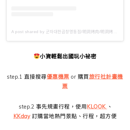
A post shared by 군자대한곱창명동점/明洞烤肉/明洞烤腸/명동곱창/myeongdongfood (@daehan.gopchang.myeongdong)
小資輕鬆出國玩小祕密
step.1 直接搜尋
優惠機票
or 購買
旅行社計畫機
票
step.2 事先規畫行程，使用
KLOOK
、
KKday
訂購當地熱門景點、行程，超方便