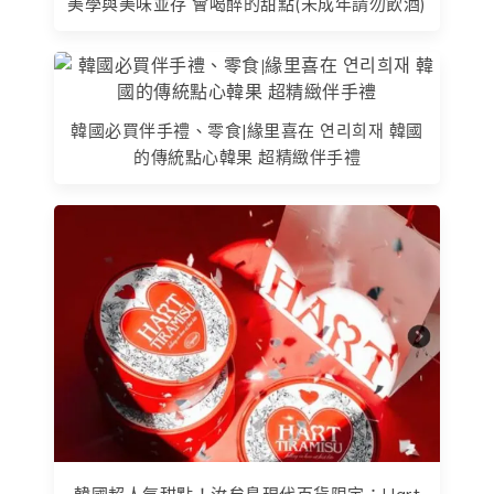
美學與美味並存 會喝醉的甜點(未成年請勿飲酒)
韓國必買伴手禮、零食|緣里喜在 연리희재 韓國
的傳統點心韓果 超精緻伴手禮