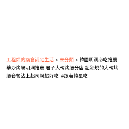
工程師的癮食尚宅生活
>
未分類
>
韓國明洞必吃推薦|
華沙烤腸明洞推薦 君子大韓烤腸分店 超犯規的大韓烤
腸套餐沾上起司粉超好吃! #跟著韓星吃