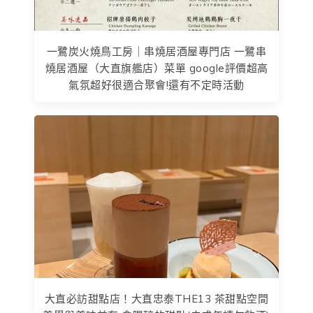
一鷺炭火燒鳥工房｜串燒居酒屋專門店 一鷺串
燒居酒屋（大直旗艦店）菜單 google評價超高
氣氛超好很適合聚會!還有不定時活動
大直必訪甜點店！大直忠泰THE13 茶甜點空間