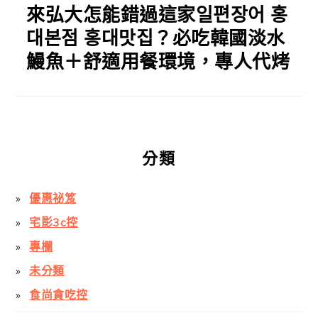
來弘大怎能錯過這家일편장어 홍
대본점 홍대맛집？必吃韓國淡水
鰻魚＋舒適用餐環境，專人代烤
分類
優惠祕笈
宅影3c控
專欄
未分類
食尚貪吃控