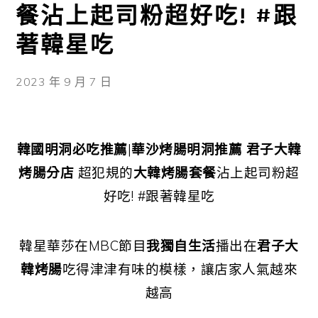
餐沾上起司粉超好吃! #跟
著韓星吃
2023 年 9 月 7 日
韓國明洞必吃推薦
|
華沙烤腸明洞推薦
君子大韓
烤腸分店
超犯規的
大韓烤腸套餐
沾上起司粉超
好吃! #跟著韓星吃
韓星華莎在MBC節目
我獨自生活
播出在
君子大
韓烤腸
吃得津津有味的模樣，讓店家人氣越來
越高