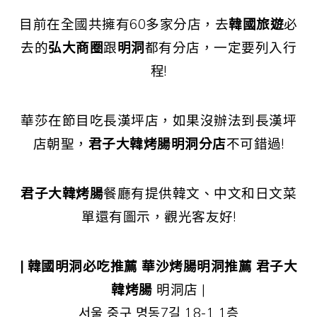
目前在全國共擁有60多家分店，去
韓國旅遊
必
去的
弘大商圈
跟
明洞
都有分店，一定要列入行
程!
華莎在節目吃長漢坪店，如果沒辦法到長漢坪
店朝聖，
君子大韓烤腸
明洞分店
不可錯過!
君子大韓烤腸
餐廳有提供韓文、中文和日文菜
單還有圖示，觀光客友好!
| 韓國明洞必吃推薦
華沙烤腸明洞推薦 君子大
韓烤腸
明洞店 |
서울 중구 명동7길 18-1 1층