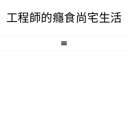
跳
跳
跳
至
至
至
工程師的癮食尚宅生活
主
主
主
要
要
要
導
內
資
覽
容
訊
欄