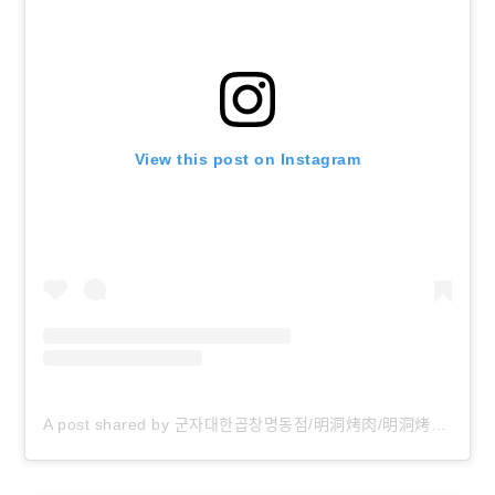
View this post on Instagram
A post shared by 군자대한곱창명동점/明洞烤肉/明洞烤腸/명동곱창/myeongdongfood (@daehan.gopchang.myeongdong)