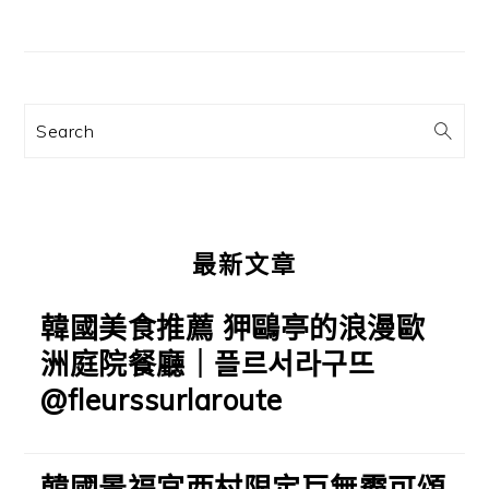
主
章:
要
資
訊
Search
欄
最新文章
韓國美食推薦 狎鷗亭的浪漫歐
洲庭院餐廳｜플르서라구뜨
@fleurssurlaroute
韓國景福宮西村限定巨無霸可頌