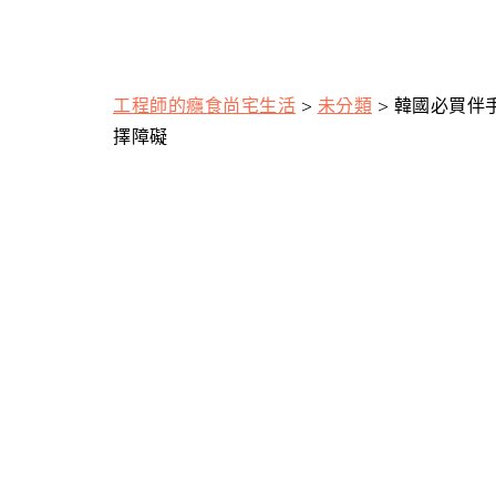
工程師的癮食尚宅生活
>
未分類
>
韓國必買伴手
擇障礙