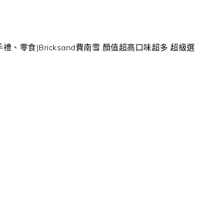
禮、零食|Bricksand費南雪 顏值超高口味超多 超級選