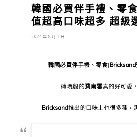
韓國必買伴手禮、零食|B
值超高口味超多 超級
2024 年 8 月 1 日
韓國必買伴手禮
、
零食
|
Bricksa
磚塊般的
費南雪
真的好可愛
Bricksand
推出的口味上也很多種，