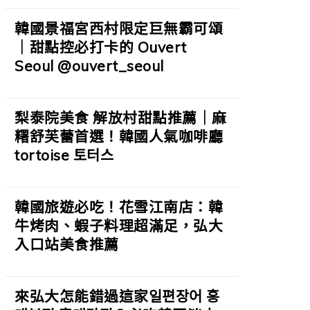
韓國景福宮西村限定巨無霸可頌
｜甜點控必打卡的 Ouvert
Seoul @ouvert_seoul
梨泰院美食 解放村甜點推薦｜麻
糬舒芙蕾首選！韓國人氣咖啡廳
tortoise 토터스
韓國旅遊必吃！花雪江南店：韓
牛烤肉、蝦子料理超滿足，弘大
入口站美食推薦
來弘大怎能錯過這家일편장어 홍