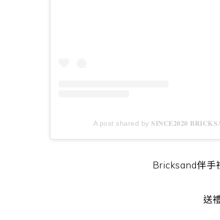
A post shared by 𝐒𝐈𝐍𝐂𝐄𝟐𝟎𝟐𝟎 𝐁𝐑
Bricksand伴
送