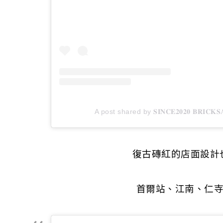
A post shared by 𝐒𝐈𝐍𝐂𝐄𝟐𝟎𝟐𝟎 𝐁𝐑
復古磚紅的店面設計
首爾站、江南、仁寺