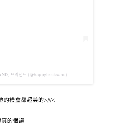
𝐂𝐊𝐒𝐀𝐍𝐃, 브릭샌드 (@happybricksand)
手禮的禮盒都超美的>///<
禮真的很讚