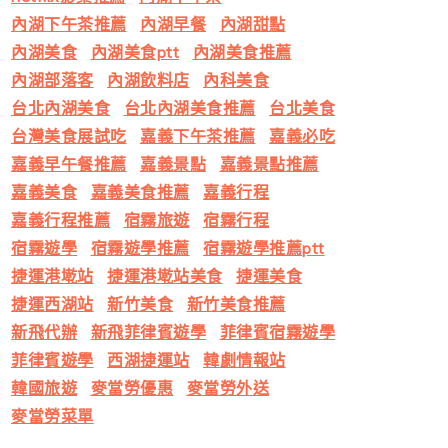
內湖下午茶推薦
內湖早餐
內湖甜點
內湖美食
內湖美食ptt
內湖美食推薦
內湖部落客
內湖飲料店
內科美食
台北內湖美食
台北內湖美食推薦
台北美食
台灣美食展試吃
嘉義下午茶推薦
嘉義必吃
嘉義早午餐推薦
嘉義景點
嘉義景點推薦
嘉義美食
嘉義美食推薦
嘉義行程
嘉義行程推薦
宿霧旅遊
宿霧行程
宿霧遊學
宿霧遊學推薦
宿霧遊學推薦ptt
捷運港墘站
捷運港墘站美食
捷運美食
捷運西湖站
新竹美食
新竹美食推薦
新飛代辦
新飛菲律賓遊學
菲律賓宿霧遊學
菲律賓遊學
西湖捷運站
韓劇情報站
韓國旅遊
麥當勞優惠
麥當勞外送
麥當勞菜單