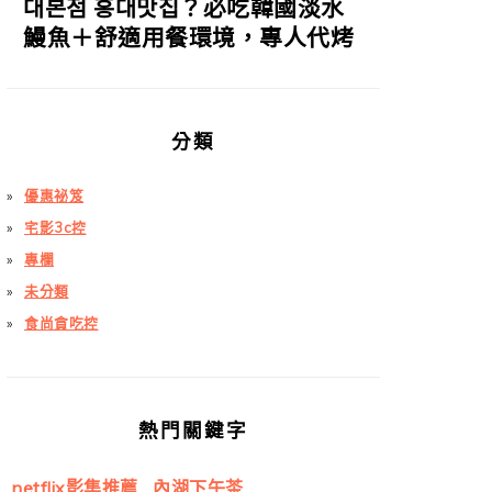
대본점 홍대맛집？必吃韓國淡水
鰻魚＋舒適用餐環境，專人代烤
分類
優惠祕笈
宅影3c控
專欄
未分類
食尚貪吃控
熱門關鍵字
netflix影集推薦
內湖下午茶