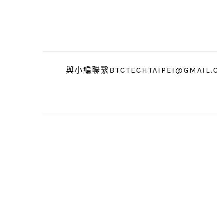
跳
跳
跳
至
至
至
主
主
主
要
要
要
導
內
資
與小編聯繫BTCTECHTAIPEI@GMAIL.
覽
容
訊
欄