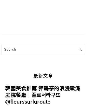
主
要
資
訊
欄
Search
最新文章
韓國美食推薦 狎鷗亭的浪漫歐洲
庭院餐廳｜플르서라구뜨
@fleurssurlaroute