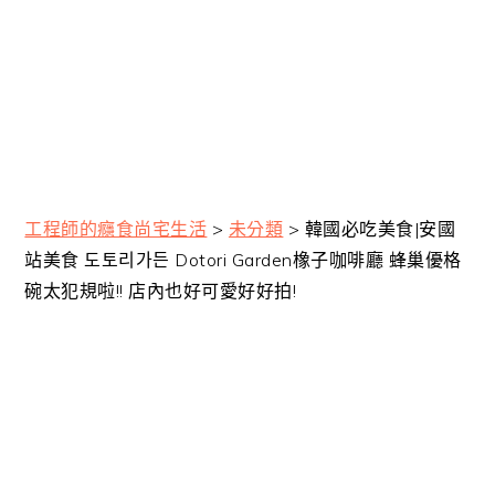
工程師的癮食尚宅生活
>
未分類
>
韓國必吃美食|安國
站美食 도토리가든 Dotori Garden橡子咖啡廳 蜂巢優格
碗太犯規啦!! 店內也好可愛好好拍!