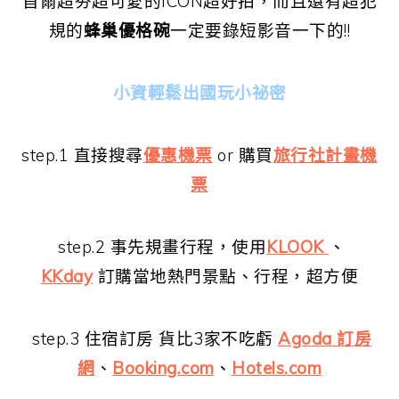
首爾超夯超可愛的ICON超好拍，而且還有超犯
規的
蜂巢優格碗
一定要錄短影音一下的!!
小資輕鬆出國玩小祕密
step.1 直接搜尋
優惠機票
or 購買
旅行社計畫機
票
step.2 事先規畫行程，使用
KLOOK
、
KKday
訂購當地熱門景點、行程，超方便
step.3 住宿訂房 貨比3家不吃虧
Agoda 訂房
網
、
Booking.com
、
Hotels.com