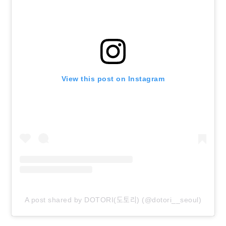
View this post on Instagram
A post shared by DOTORI(도토리) (@dotori__seoul)