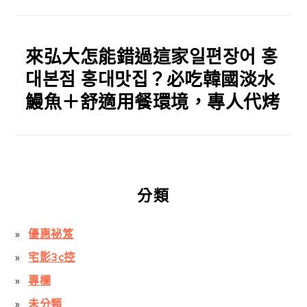
來弘大怎能錯過這家일편장어 홍
대본점 홍대맛집？必吃韓國淡水
鰻魚＋舒適用餐環境，專人代烤
分類
優惠祕笈
宅影3c控
專欄
未分類