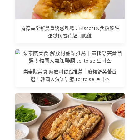
肯德基全新雙重誘惑登場：Biscoff®焦糖脆餅
蛋撻與雪花起司脆雞
梨泰院美食 解放村甜點推薦｜麻糬舒芙蕾首
選！韓國人氣咖啡廳 tortoise 토터스