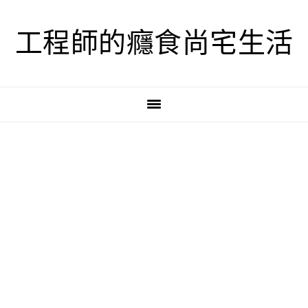
跳
跳
跳
至
至
至
工程師的癮食尚宅生活
主
主
主
要
要
要
導
內
資
覽
容
訊
欄