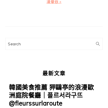
篇
漫曼谷 »
文
章:
主
要
資
訊
Search
欄
最新文章
韓國美食推薦 狎鷗亭的浪漫歐
洲庭院餐廳｜플르서라구뜨
@fleurssurlaroute