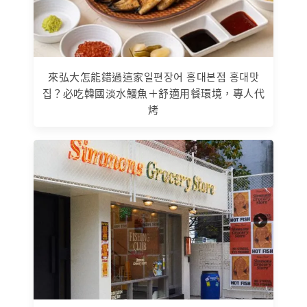
來弘大怎能錯過這家일편장어 홍대본점 홍대맛
집？必吃韓國淡水鰻魚＋舒適用餐環境，專人代
烤