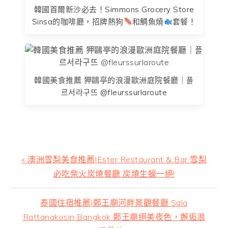
韓國首爾新沙必去！Simmons Grocery Store
Sinsa的咖啡廳，招牌熱狗
和鯛魚燒
套餐！
韓國美食推薦 狎鷗亭的浪漫歐洲庭院餐廳｜플
르서라구뜨 @fleurssurlaroute
上
« 澳洲雪梨美食推薦|Ester Restaurant & Bar 雪梨
一
必吃柴火炭燒餐廳 炭燒生蠔一絕!
篇
文
下
泰國住宿推薦|鄭王廟河畔景觀餐廳 Sala
章:
一
Rattanakosin Bangkok 鄭王廟絕美夜色，邂逅浪