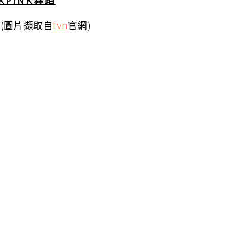
CKPINK舞蹈
(圖片擷取自
tvn
官網)