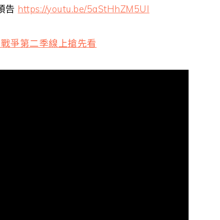
季預告
https://youtu.be/5aStHhZM5UI
2 上流戰爭第二季線上搶先看