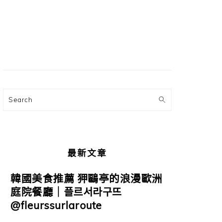
主
要
資
訊
欄
Search
最新文章
韓國美食推薦 狎鷗亭的浪漫歐洲
庭院餐廳｜플르서라구뜨
@fleurssurlaroute