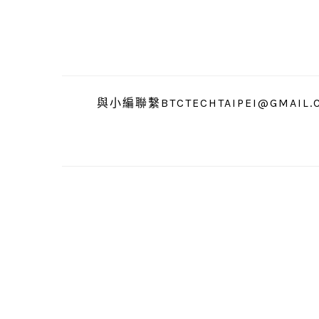
跳
跳
跳
至
至
至
主
主
主
要
要
要
導
內
資
與小編聯繫BTCTECHTAIPEI@GMAIL.
覽
容
訊
欄