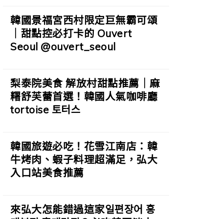
韓國景福宮西村限定巨無霸可頌
｜甜點控必打卡的 Ouvert
Seoul @ouvert_seoul
梨泰院美食 解放村甜點推薦｜麻
糬舒芙蕾首選！韓國人氣咖啡廳
tortoise 토터스
韓國旅遊必吃！花雪江南店：韓
牛烤肉、蝦子料理超滿足，弘大
入口站美食推薦
來弘大怎能錯過這家일편장어 홍