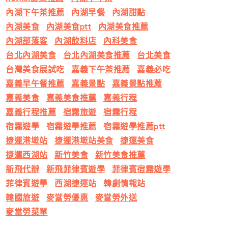
內湖下午茶推薦
內湖早餐
內湖甜點
內湖美食
內湖美食ptt
內湖美食推薦
內湖部落客
內湖飲料店
內科美食
台北內湖美食
台北內湖美食推薦
台北美食
台灣美食展試吃
嘉義下午茶推薦
嘉義必吃
嘉義早午餐推薦
嘉義景點
嘉義景點推薦
嘉義美食
嘉義美食推薦
嘉義行程
嘉義行程推薦
宿霧旅遊
宿霧行程
宿霧遊學
宿霧遊學推薦
宿霧遊學推薦ptt
捷運港墘站
捷運港墘站美食
捷運美食
捷運西湖站
新竹美食
新竹美食推薦
新飛代辦
新飛菲律賓遊學
菲律賓宿霧遊學
菲律賓遊學
西湖捷運站
韓劇情報站
韓國旅遊
麥當勞優惠
麥當勞外送
麥當勞菜單