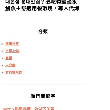
대본점 홍대맛집？必吃韓國淡水
鰻魚＋舒適用餐環境，專人代烤
分類
優惠祕笈
宅影3c控
專欄
未分類
食尚貪吃控
熱門關鍵字
netflix影集推薦
內湖下午茶