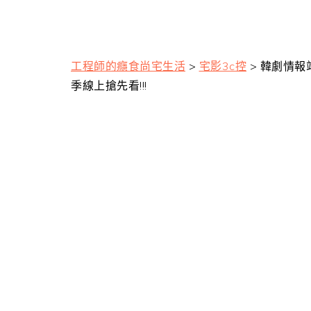
工程師的癮食尚宅生活
>
宅影3c控
>
韓劇情報站
季線上搶先看!!!