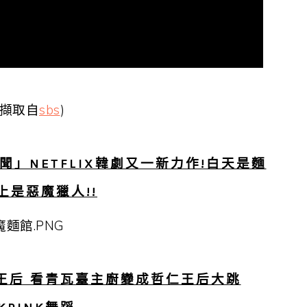
片擷取自
sbs
)
」NETFLIX韓劇又一新力作!白天是麵
上是惡魔獵人!!
王后 看青瓦臺主廚變成哲仁王后大跳