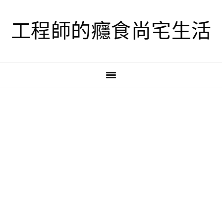
跳
跳
跳
至
至
至
工程師的癮食尚宅生活
主
主
主
要
要
要
導
內
資
覽
容
訊
欄