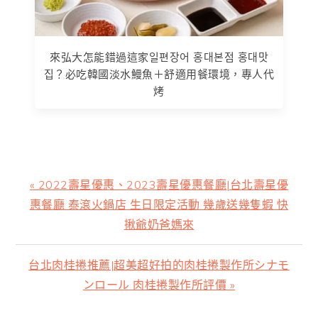
來弘大怎能錯過這家일편장어 홍대본점 홍대맛
집？必吃韓國淡水鰻魚＋舒適用餐環境，專人代
烤
上
« 2022壽星優惠、2023壽星優惠餐廳|台北壽星優
一
惠餐廳 泰滾火鍋店 生日限定活動 幾歲送幾隻蝦 快
篇
揪爺奶爸媽來
文
章:
下
台北肉桂捲推薦|超美超好拍的肉桂捲製作所シナモ
一
ンロール 肉桂捲製作所評價 »
篇