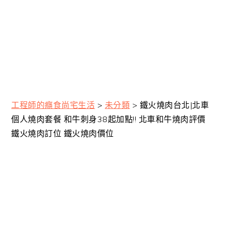
工程師的癮食尚宅生活
>
未分類
>
鐵火燒肉台北|北車
個人燒肉套餐 和牛刺身38起加點!! 北車和牛燒肉評價
鐵火燒肉訂位 鐵火燒肉價位