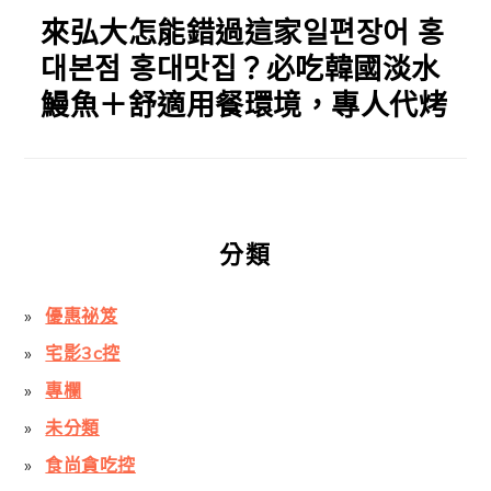
來弘大怎能錯過這家일편장어 홍
대본점 홍대맛집？必吃韓國淡水
鰻魚＋舒適用餐環境，專人代烤
分類
優惠祕笈
宅影3c控
專欄
未分類
食尚貪吃控