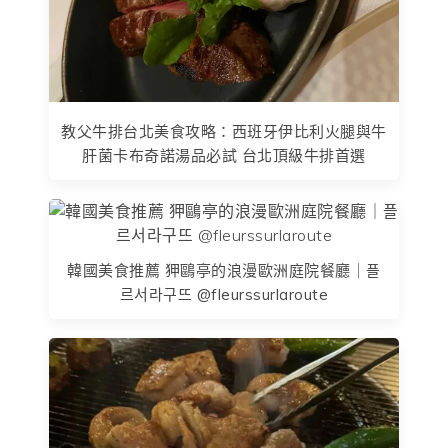
教父牛排台北美食攻略：西班牙伊比利火腿與牛
肝菌卡布奇諾湯品必試 台北頂級牛排首選
韓國美食推薦 狎鷗亭的浪漫歐洲庭院餐廳｜플
르서라구뜨 @fleurssurlaroute