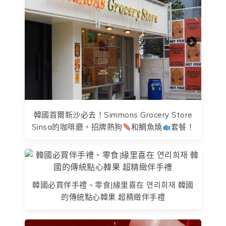
韓國首爾新沙必去！Simmons Grocery Store
Sinsa的咖啡廳，招牌熱狗
和鯛魚燒
套餐！
韓國必買伴手禮、零食|緣里喜在 연리희재 韓國
的傳統點心韓果 超精緻伴手禮