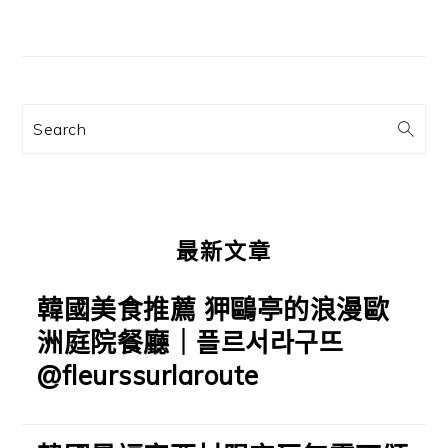
文
主
章:
要
資
訊
Search
欄
最新文章
韓國美食推薦 狎鷗亭的浪漫歐
洲庭院餐廳｜플르서라구뜨
@fleurssurlaroute