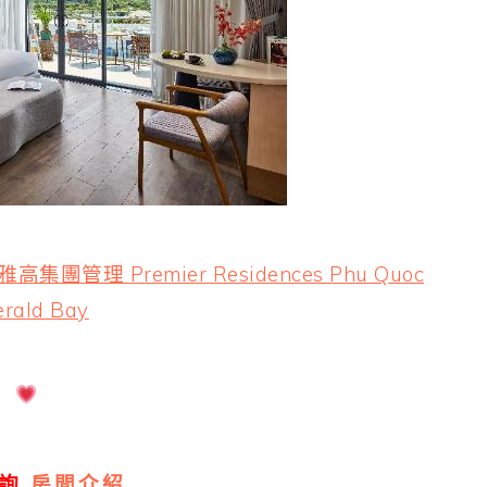
管理 Premier Residences Phu Quoc
rald Bay
詢
房間介紹