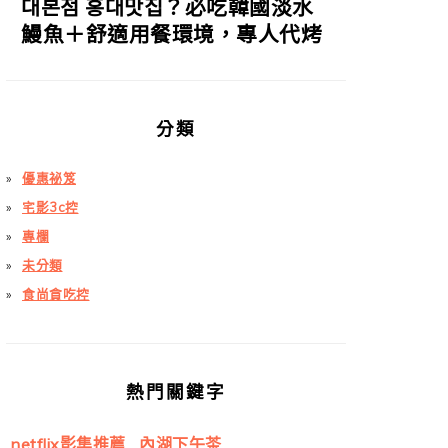
대본점 홍대맛집？必吃韓國淡水
鰻魚＋舒適用餐環境，專人代烤
分類
優惠祕笈
宅影3c控
專欄
未分類
食尚貪吃控
熱門關鍵字
netflix影集推薦
內湖下午茶