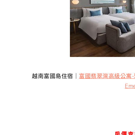
越南富國島住宿｜
富國翡翠灣高級公寓-雅高集團
Eme
房價查