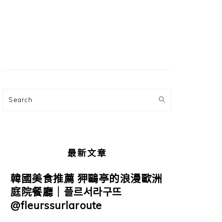
主
要
資
訊
欄
Search
最新文章
韓國美食推薦 狎鷗亭的浪漫歐洲
庭院餐廳｜플르서라구뜨
@fleurssurlaroute