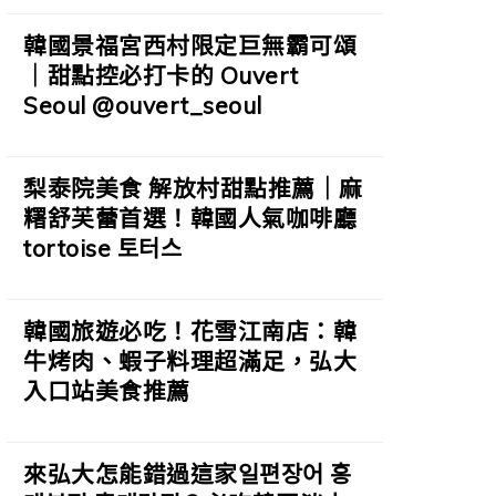
韓國景福宮西村限定巨無霸可頌
｜甜點控必打卡的 Ouvert
Seoul @ouvert_seoul
梨泰院美食 解放村甜點推薦｜麻
糬舒芙蕾首選！韓國人氣咖啡廳
tortoise 토터스
韓國旅遊必吃！花雪江南店：韓
牛烤肉、蝦子料理超滿足，弘大
入口站美食推薦
來弘大怎能錯過這家일편장어 홍