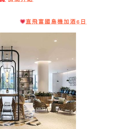
直飛富國島機加酒6日