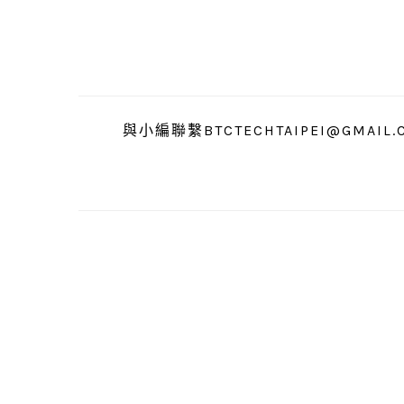
跳
跳
跳
至
至
至
主
主
主
要
要
要
導
內
資
與小編聯繫BTCTECHTAIPEI@GMAIL.
覽
容
訊
欄