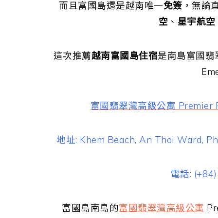
而且富國島還是越南唯一
免簽
，無論
空
、
星宇航空
這次推薦
越南富國島住宿
是南島富國翡翠灣高
Eme
富國翡翠灣高級公寓 Premier Resi
地址: Khem Beach, An Thoi Ward, Phu 
電話: (+84)
富國島南島的
富國翡翠灣高級公寓
Pr