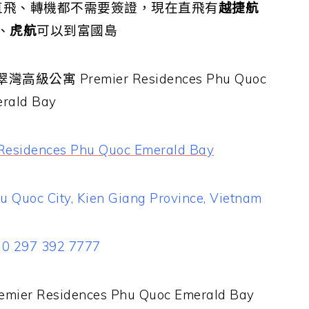
直飛、轉機都不需要簽證，現在直飛有
越捷航
、
虎航
可以到富國島
級公寓 Premier Residences Phu Quoc
rald Bay
dences Phu Quoc Emerald Bay
Quoc City, Kien Giang Province, Vietnam
 0 297 392 7777
emier Residences Phu Quoc Emerald Bay