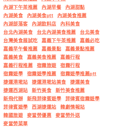
內湖下午茶推薦
內湖早餐
內湖甜點
內湖美食
內湖美食ptt
內湖美食推薦
內湖部落客
內湖飲料店
內科美食
台北內湖美食
台北內湖美食推薦
台北美食
台灣美食展試吃
嘉義下午茶推薦
嘉義必吃
嘉義早午餐推薦
嘉義景點
嘉義景點推薦
嘉義美食
嘉義美食推薦
嘉義行程
嘉義行程推薦
宿霧旅遊
宿霧行程
宿霧遊學
宿霧遊學推薦
宿霧遊學推薦ptt
捷運港墘站
捷運港墘站美食
捷運美食
捷運西湖站
新竹美食
新竹美食推薦
新飛代辦
新飛菲律賓遊學
菲律賓宿霧遊學
菲律賓遊學
西湖捷運站
韓劇情報站
韓國旅遊
麥當勞優惠
麥當勞外送
麥當勞菜單