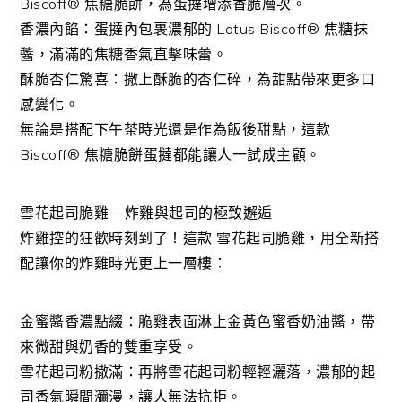
Biscoff® 焦糖脆餅，為蛋撻增添香脆層次。
香濃內餡：蛋撻內包裹濃郁的 Lotus Biscoff® 焦糖抹
醬，滿滿的焦糖香氣直擊味蕾。
酥脆杏仁驚喜：撒上酥脆的杏仁碎，為甜點帶來更多口
感變化。
無論是搭配下午茶時光還是作為飯後甜點，這款
Biscoff® 焦糖脆餅蛋撻都能讓人一試成主顧。
雪花起司脆雞 – 炸雞與起司的極致邂逅
炸雞控的狂歡時刻到了！這款 雪花起司脆雞，用全新搭
配讓你的炸雞時光更上一層樓：
金蜜醬香濃點綴：脆雞表面淋上金黃色蜜香奶油醬，帶
來微甜與奶香的雙重享受。
雪花起司粉撒滿：再將雪花起司粉輕輕灑落，濃郁的起
司香氣瞬間瀰漫，讓人無法抗拒。