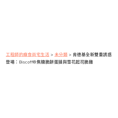
工程師的癮食尚宅生活
>
未分類
>
肯德基全新雙重誘惑
登場：Biscoff®焦糖脆餅蛋撻與雪花起司脆雞