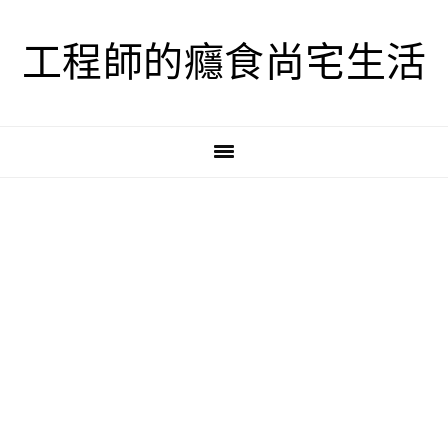
跳
跳
跳
至
至
至
工程師的癮食尚宅生活
主
主
主
要
要
要
導
內
資
覽
容
訊
欄