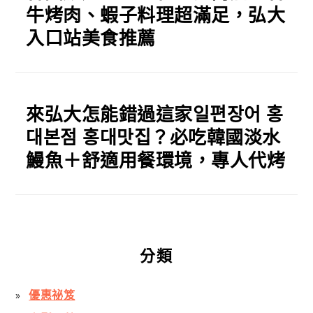
牛烤肉、蝦子料理超滿足，弘大
入口站美食推薦
來弘大怎能錯過這家일편장어 홍
대본점 홍대맛집？必吃韓國淡水
鰻魚＋舒適用餐環境，專人代烤
分類
優惠祕笈