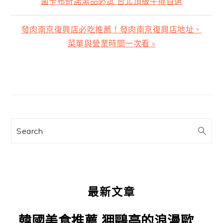
一
菌卡布奇諾湯品必試 台北頂級牛排首選
篇
文
下
發肉南京復興店必吃推薦！發肉南京復興店地址、
章:
一
菜單與營業時間一次看 »
篇
文
主
章:
要
資
訊
Search
欄
最新文章
韓國美食推薦 狎鷗亭的浪漫歐