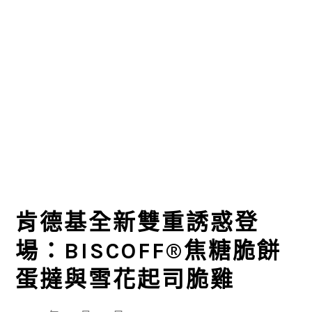
肯德基全新雙重誘惑登
場：BISCOFF®焦糖脆餅
蛋撻與雪花起司脆雞