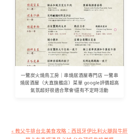
一鷺炭火燒鳥工房｜串燒居酒屋專門店 一鷺串
燒居酒屋（大直旗艦店）菜單 google評價超高
氣氛超好很適合聚會!還有不定時活動
上
« 教父牛排台北美食攻略：西班牙伊比利火腿與牛肝