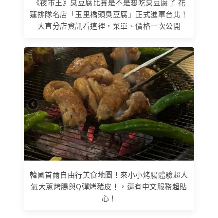
《夜市王》臭豆腐比賽是不是想吃臭豆腐了 花
蓮排隊名店「玉里橋頭臭豆腐」正式進軍台北！
大直分店資訊看這裡，菜單、價格一次公開
韓國首爾自由行美食地圖！來小小烤腸體驗超人
氣大蔥烤腸與Q彈烤豬皮！，還有中文服務超貼
心！